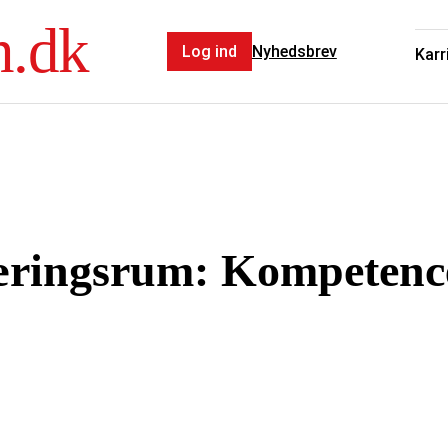
n.dk
Log ind
Nyhedsbrev
Karr
æringsrum: Kompetenc