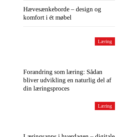
Hævesænkeborde – design og
komfort i ét møbel
Læring
Forandring som læring: Sådan
bliver udvikling en naturlig del af
din læringsproces
Læring
Læringsapps i hverdagen – digitale