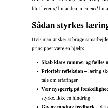
blot lærer
af
hinanden, men
med
hina
Sådan styrkes læri
Hvis man ønsker at bruge samarbejde
principper være en hjælp:
Skab klare rammer og fælles 
Prioritér refleksion
– læring ske
tale om erfaringer.
Vær nysgerrig på forskellighe
styrke, ikke en hindring.
Giv og modtag feedback
– det 