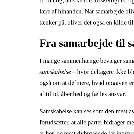
til dialog, anerkende forskellighed o
lære af hinanden. Når samarbejde bliv
tænker på, bliver det også en kilde t
Fra samarbejde til 
I mange sammenhænge bevæger samarb
samskabelse
– hvor deltagere ikke b
også om at definere, hvad opgaven er
af tillid, åbenhed og fælles ansvar.
Samskabelse kan ses som den mest av
forudsætter, at alle parter bidrager me
er her, de mest dybtgående læringspro