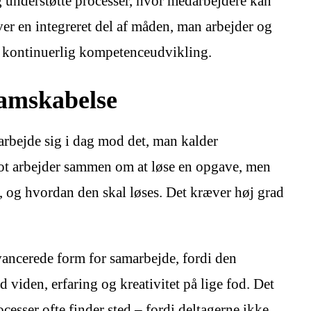
g understøtte processer, hvor medarbejdere kan
er en integreret del af måden, man arbejder og
il kontinuerlig kompetenceudvikling.
samskabelse
ejde sig i dag mod det, man kalder
lot arbejder sammen om at løse en opgave, men
, og hvordan den skal løses. Det kræver høj grad
ancerede form for samarbejde, fordi den
d viden, erfaring og kreativitet på lige fod. Det
cesser ofte finder sted – fordi deltagerne ikke