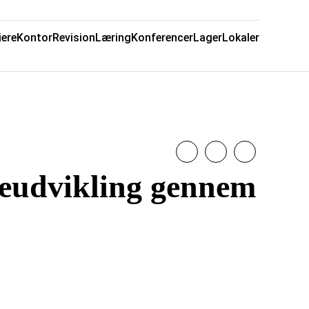
iere
Kontor
Revision
Læring
Konferencer
Lager
Lokaler
eudvikling gennem