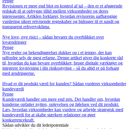
Penge
Revisionen er mere end blot en kontrol af tal – den er et afgørende
redskab til at opbygge tillid mellem virksomheder og deres
interessenter. Artiklen forklarer, hvordan revisorens uafhængige
vurdering sikrer retvisende regnskaber og bidrager til et sundt og
transparent erhvervsklima.
Nye love, nye risici – sådan bevarer du overblikket over
lovændringer
Penge
Nye regler og bekendtgørelser dukker op i et tempo, der kan
udfordre selv de mest erfarne. Denne artikel giver dig konkrete råd
til, hvordan du kan bevare overblikket, bruge digitale værktøjer og
integrere lovgivning i din risikostyring – så du altid er på forkant
med ændringerne.
Hvad er dit produkt værd for kunden? Sådan vurderer virksomheder
kundeværdi
Penge
Kundeværdi handler om mere end pris. Det handler om, hvordan
kunderne opfatter nytten, oplevelsen og følelsen ved dit produkt.
Læs, hvordan virksomheder kan vurdere og arbejde strategisk med
kundeværdi for at skabe stærkere relationer og øget
konkurrencekraft.
Sådan udvikler du dit lederpotentiale