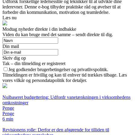
Udforsk forskellige ledelsesstile og teknikker til at udvikle dine
lederevner. Denne e-bog tilbyder praktiske råd og øvelser til at
forbedre din kommunikation, motivation og teamledelse.
Læs nu
Modtag nyheder direkte i din indbakke
Viden du kan bruge med det samme – sendt direkte til dig.
Din mail
Skriv dig op
Tak – din tilmelding er registreret
Jeg godkender brugerbetingelser og privatlivspolitik.
Tilmeldingen er frivillig og kan til enhver tid trækkes tilbage. Læs
vores vilkår og persondatapolitik for detaljer.
Nulbaseret budgettering: Udfordr vanetænkningen i virksomhedens
omkostninger
Penge
Penge
6 min
Revisionens rolle: Derfor er den afgørende for tilliden til