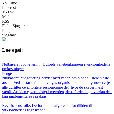
YouTube
Pinterest
TikTok
Mail
RSS
Philip Sjøgaard
Philip
Sjøgaard
Læs også:
Nulbaseret budgettering: Udfordr vanetænkningen i virksomhedens
omkostninger
Penge
Nulbaseret budgettering bryder med vanen om blot at justere sidste
års tal. Ved at starte fra nul tvinges organisationen til at genoverveje
alle udgifter og prioritere ressourcerne dér, hvor de skaber mest
værdi. Artiklen giver indsigt i metoden, dens fordele og hvordan den
kan implementeres i praksis.
Revisionens rolle: Derfor er den afgørende for tilliden til
virksomhedens regnskaber