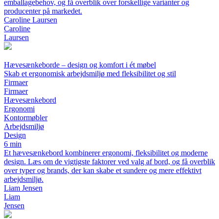
emballagebehov, og få overblik over forskellige varianter og
producenter på markedet.
Caroline Laursen
Caroline
Laursen
Hævesænkeborde – design og komfort i ét møbel
Skab et ergonomisk arbejdsmiljø med fleksibilitet og stil
Firmaer
Firmaer
Hævesænkebord
Ergonomi
Kontormøbler
Arbejdsmiljø
Design
6 min
Et hævesænkebord kombinerer ergonomi, fleksibilitet og moderne
design. Læs om de vigtigste faktorer ved valg af bord, og få overblik
over typer og brands, der kan skabe et sundere og mere effektivt
arbejdsmiljø.
Liam Jensen
Liam
Jensen