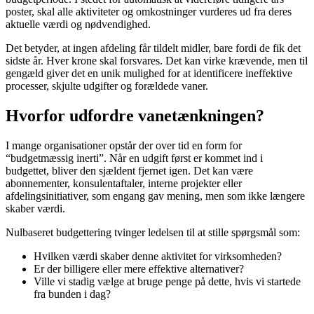
poster, skal alle aktiviteter og omkostninger vurderes ud fra deres
aktuelle værdi og nødvendighed.
Det betyder, at ingen afdeling får tildelt midler, bare fordi de fik det
sidste år. Hver krone skal forsvares. Det kan virke krævende, men til
gengæld giver det en unik mulighed for at identificere ineffektive
processer, skjulte udgifter og forældede vaner.
Hvorfor udfordre vanetænkningen?
I mange organisationer opstår der over tid en form for
“budgetmæssig inerti”. Når en udgift først er kommet ind i
budgettet, bliver den sjældent fjernet igen. Det kan være
abonnementer, konsulentaftaler, interne projekter eller
afdelingsinitiativer, som engang gav mening, men som ikke længere
skaber værdi.
Nulbaseret budgettering tvinger ledelsen til at stille spørgsmål som:
Hvilken værdi skaber denne aktivitet for virksomheden?
Er der billigere eller mere effektive alternativer?
Ville vi stadig vælge at bruge penge på dette, hvis vi startede
fra bunden i dag?