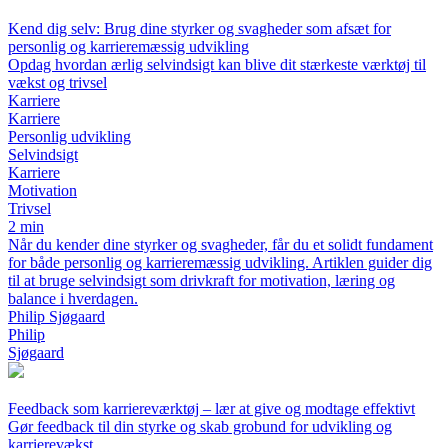
Kend dig selv: Brug dine styrker og svagheder som afsæt for
personlig og karrieremæssig udvikling
Opdag hvordan ærlig selvindsigt kan blive dit stærkeste værktøj til
vækst og trivsel
Karriere
Karriere
Personlig udvikling
Selvindsigt
Karriere
Motivation
Trivsel
2 min
Når du kender dine styrker og svagheder, får du et solidt fundament
for både personlig og karrieremæssig udvikling. Artiklen guider dig
til at bruge selvindsigt som drivkraft for motivation, læring og
balance i hverdagen.
Philip Sjøgaard
Philip
Sjøgaard
Feedback som karriereværktøj – lær at give og modtage effektivt
Gør feedback til din styrke og skab grobund for udvikling og
karrierevækst