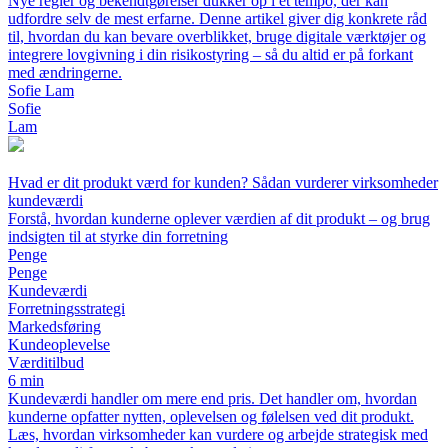
Nye regler og bekendtgørelser dukker op i et tempo, der kan
udfordre selv de mest erfarne. Denne artikel giver dig konkrete råd
til, hvordan du kan bevare overblikket, bruge digitale værktøjer og
integrere lovgivning i din risikostyring – så du altid er på forkant
med ændringerne.
Sofie Lam
Sofie
Lam
Hvad er dit produkt værd for kunden? Sådan vurderer virksomheder
kundeværdi
Forstå, hvordan kunderne oplever værdien af dit produkt – og brug
indsigten til at styrke din forretning
Penge
Penge
Kundeværdi
Forretningsstrategi
Markedsføring
Kundeoplevelse
Værditilbud
6 min
Kundeværdi handler om mere end pris. Det handler om, hvordan
kunderne opfatter nytten, oplevelsen og følelsen ved dit produkt.
Læs, hvordan virksomheder kan vurdere og arbejde strategisk med