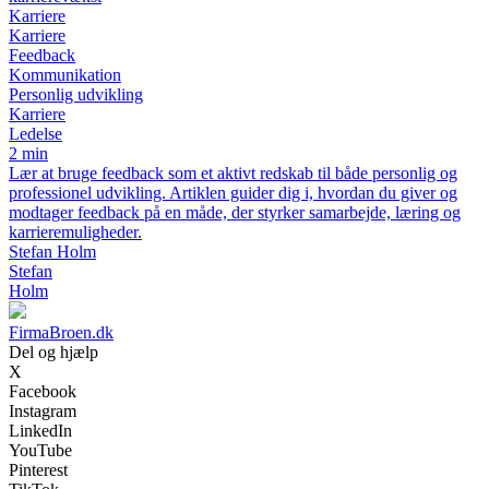
Karriere
Karriere
Feedback
Kommunikation
Personlig udvikling
Karriere
Ledelse
2 min
Lær at bruge feedback som et aktivt redskab til både personlig og
professionel udvikling. Artiklen guider dig i, hvordan du giver og
modtager feedback på en måde, der styrker samarbejde, læring og
karrieremuligheder.
Stefan Holm
Stefan
Holm
FirmaBroen.dk
Del og hjælp
X
Facebook
Instagram
LinkedIn
YouTube
Pinterest