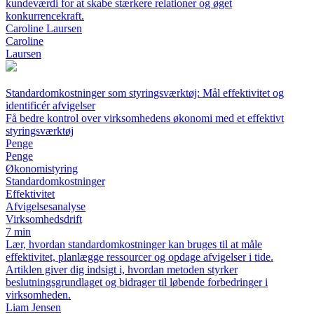
kundeværdi for at skabe stærkere relationer og øget
konkurrencekraft.
Caroline Laursen
Caroline
Laursen
Standardomkostninger som styringsværktøj: Mål effektivitet og
identificér afvigelser
Få bedre kontrol over virksomhedens økonomi med et effektivt
styringsværktøj
Penge
Penge
Økonomistyring
Standardomkostninger
Effektivitet
Afvigelsesanalyse
Virksomhedsdrift
7 min
Lær, hvordan standardomkostninger kan bruges til at måle
effektivitet, planlægge ressourcer og opdage afvigelser i tide.
Artiklen giver dig indsigt i, hvordan metoden styrker
beslutningsgrundlaget og bidrager til løbende forbedringer i
virksomheden.
Liam Jensen