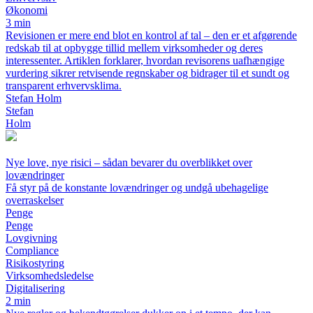
Økonomi
3 min
Revisionen er mere end blot en kontrol af tal – den er et afgørende
redskab til at opbygge tillid mellem virksomheder og deres
interessenter. Artiklen forklarer, hvordan revisorens uafhængige
vurdering sikrer retvisende regnskaber og bidrager til et sundt og
transparent erhvervsklima.
Stefan Holm
Stefan
Holm
Nye love, nye risici – sådan bevarer du overblikket over
lovændringer
Få styr på de konstante lovændringer og undgå ubehagelige
overraskelser
Penge
Penge
Lovgivning
Compliance
Risikostyring
Virksomhedsledelse
Digitalisering
2 min