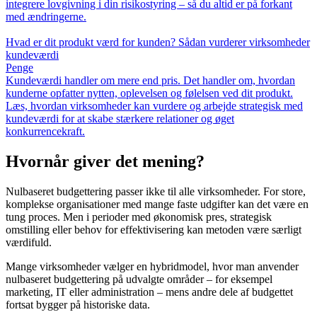
integrere lovgivning i din risikostyring – så du altid er på forkant
med ændringerne.
Hvad er dit produkt værd for kunden? Sådan vurderer virksomheder
kundeværdi
Penge
Kundeværdi handler om mere end pris. Det handler om, hvordan
kunderne opfatter nytten, oplevelsen og følelsen ved dit produkt.
Læs, hvordan virksomheder kan vurdere og arbejde strategisk med
kundeværdi for at skabe stærkere relationer og øget
konkurrencekraft.
Hvornår giver det mening?
Nulbaseret budgettering passer ikke til alle virksomheder. For store,
komplekse organisationer med mange faste udgifter kan det være en
tung proces. Men i perioder med økonomisk pres, strategisk
omstilling eller behov for effektivisering kan metoden være særligt
værdifuld.
Mange virksomheder vælger en hybridmodel, hvor man anvender
nulbaseret budgettering på udvalgte områder – for eksempel
marketing, IT eller administration – mens andre dele af budgettet
fortsat bygger på historiske data.