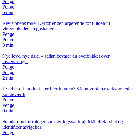
Penge
Penge
6 min
Revisionens rolle: Derfor er den afgørende for tilliden til
virksomhedens regnskaber
Penge
Penge
3 min
Nye love, nye risici – sådan bevarer du overblikket over
lovændringer
Penge
Penge
2 min
Hvad er dit produkt værd for kunden? Sådan vurderer virksomheder
kundeværdi
Penge
Penge
6 min
Standardomkostninger som styringsværktøj: Mål effektivitet og
identificér afvigelser
Penge