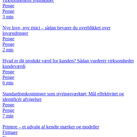
virksomhedens regnskaber
Penge
Penge
3 min
Nye love, nye risici – sådan bevarer du overblikket over
lovændringer
Penge
Penge
2 min
Hvad er dit produkt værd for kunden? Sådan vurderer virksomheder
kundeværdi
Penge
Penge
6 min
Standardomkostninger som styringsværktøj: Mål effektivitet og
identificér afvigelser
Penge
Penge
7 min
Printere – et udvalg af kendte mærker og modeller
Firmaer