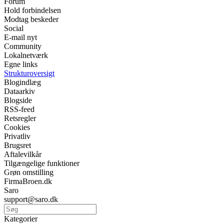
Forum
Hold forbindelsen
Modtag beskeder
Social
E-mail nyt
Community
Lokalnetværk
Egne links
Strukturoversigt
Blogindlæg
Dataarkiv
Blogside
RSS-feed
Retsregler
Cookies
Privatliv
Brugsret
Aftalevilkår
Tilgængelige funktioner
Grøn omstilling
FirmaBroen.dk
Saro
support@saro.dk
Kategorier