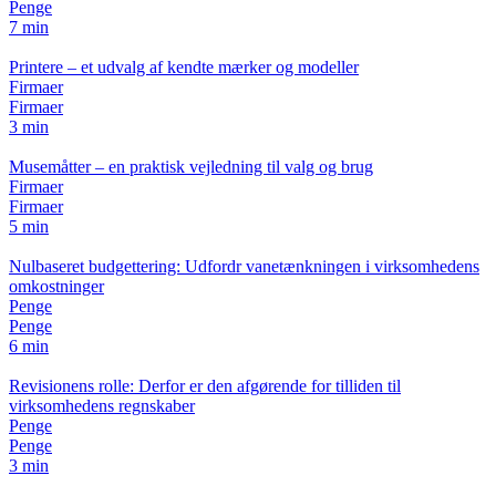
Penge
7 min
Printere – et udvalg af kendte mærker og modeller
Firmaer
Firmaer
3 min
Musemåtter – en praktisk vejledning til valg og brug
Firmaer
Firmaer
5 min
Nulbaseret budgettering: Udfordr vanetænkningen i virksomhedens
omkostninger
Penge
Penge
6 min
Revisionens rolle: Derfor er den afgørende for tilliden til
virksomhedens regnskaber
Penge
Penge
3 min