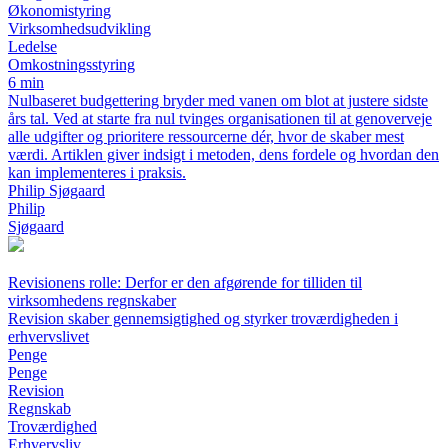
Økonomistyring
Virksomhedsudvikling
Ledelse
Omkostningsstyring
6 min
Nulbaseret budgettering bryder med vanen om blot at justere sidste
års tal. Ved at starte fra nul tvinges organisationen til at genoverveje
alle udgifter og prioritere ressourcerne dér, hvor de skaber mest
værdi. Artiklen giver indsigt i metoden, dens fordele og hvordan den
kan implementeres i praksis.
Philip Sjøgaard
Philip
Sjøgaard
Revisionens rolle: Derfor er den afgørende for tilliden til
virksomhedens regnskaber
Revision skaber gennemsigtighed og styrker troværdigheden i
erhvervslivet
Penge
Penge
Revision
Regnskab
Troværdighed
Erhvervsliv