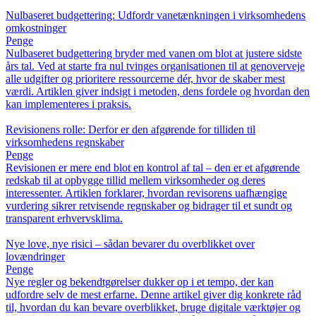
Nulbaseret budgettering: Udfordr vanetænkningen i virksomhedens
omkostninger
Penge
Nulbaseret budgettering bryder med vanen om blot at justere sidste
års tal. Ved at starte fra nul tvinges organisationen til at genoverveje
alle udgifter og prioritere ressourcerne dér, hvor de skaber mest
værdi. Artiklen giver indsigt i metoden, dens fordele og hvordan den
kan implementeres i praksis.
Revisionens rolle: Derfor er den afgørende for tilliden til
virksomhedens regnskaber
Penge
Revisionen er mere end blot en kontrol af tal – den er et afgørende
redskab til at opbygge tillid mellem virksomheder og deres
interessenter. Artiklen forklarer, hvordan revisorens uafhængige
vurdering sikrer retvisende regnskaber og bidrager til et sundt og
transparent erhvervsklima.
Nye love, nye risici – sådan bevarer du overblikket over
lovændringer
Penge
Nye regler og bekendtgørelser dukker op i et tempo, der kan
udfordre selv de mest erfarne. Denne artikel giver dig konkrete råd
til, hvordan du kan bevare overblikket, bruge digitale værktøjer og