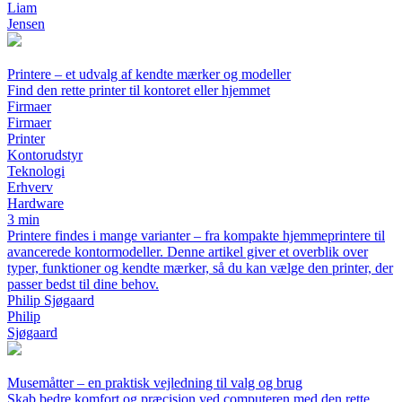
Liam
Jensen
Printere – et udvalg af kendte mærker og modeller
Find den rette printer til kontoret eller hjemmet
Firmaer
Firmaer
Printer
Kontorudstyr
Teknologi
Erhverv
Hardware
3 min
Printere findes i mange varianter – fra kompakte hjemmeprintere til
avancerede kontormodeller. Denne artikel giver et overblik over
typer, funktioner og kendte mærker, så du kan vælge den printer, der
passer bedst til dine behov.
Philip Sjøgaard
Philip
Sjøgaard
Musemåtter – en praktisk vejledning til valg og brug
Skab bedre komfort og præcision ved computeren med den rette