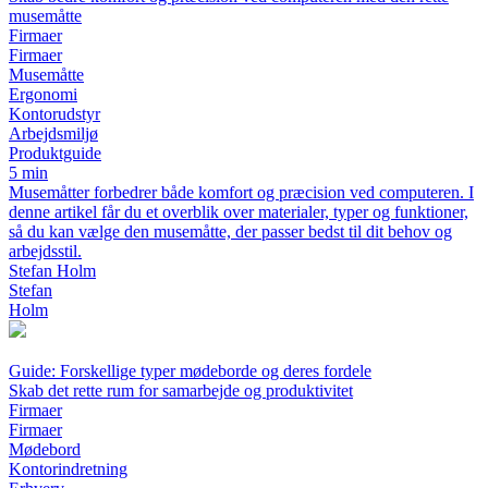
musemåtte
Firmaer
Firmaer
Musemåtte
Ergonomi
Kontorudstyr
Arbejdsmiljø
Produktguide
5 min
Musemåtter forbedrer både komfort og præcision ved computeren. I
denne artikel får du et overblik over materialer, typer og funktioner,
så du kan vælge den musemåtte, der passer bedst til dit behov og
arbejdsstil.
Stefan Holm
Stefan
Holm
Guide: Forskellige typer mødeborde og deres fordele
Skab det rette rum for samarbejde og produktivitet
Firmaer
Firmaer
Mødebord
Kontorindretning