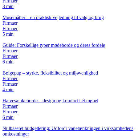
Firmaer
3 min
Musemåtter – en praktisk vejledning til valg og brug
Firmaer
Firmaer
5 min
Guide: Forskellige typer mødeborde og deres fordele
Firmaer
Firmaer
6 min
Bølgepap – styrke, fleksibilitet og miljøvenlighed
Firmaer
Firmaer
4 min
Hævesænkeborde – design og komfort i ét møbel
Firmaer
Firmaer
6 min
Nulbaseret budgettering: Udfordr vanetænkningen i virksomhedens
omkostninger