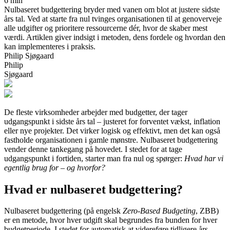
6 min
Nulbaseret budgettering bryder med vanen om blot at justere sidste
års tal. Ved at starte fra nul tvinges organisationen til at genoverveje
alle udgifter og prioritere ressourcerne dér, hvor de skaber mest
værdi. Artiklen giver indsigt i metoden, dens fordele og hvordan den
kan implementeres i praksis.
Philip Sjøgaard
Philip
Sjøgaard
De fleste virksomheder arbejder med budgetter, der tager
udgangspunkt i sidste års tal – justeret for forventet vækst, inflation
eller nye projekter. Det virker logisk og effektivt, men det kan også
fastholde organisationen i gamle mønstre. Nulbaseret budgettering
vender denne tankegang på hovedet. I stedet for at tage
udgangspunkt i fortiden, starter man fra nul og spørger:
Hvad har vi
egentlig brug for – og hvorfor?
Hvad er nulbaseret budgettering?
Nulbaseret budgettering (på engelsk
Zero-Based Budgeting
, ZBB)
er en metode, hvor hver udgift skal begrundes fra bunden for hver
budgetperiode. I stedet for automatisk at videreføre tidligere års