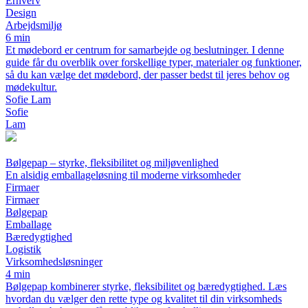
Erhverv
Design
Arbejdsmiljø
6 min
Et mødebord er centrum for samarbejde og beslutninger. I denne
guide får du overblik over forskellige typer, materialer og funktioner,
så du kan vælge det mødebord, der passer bedst til jeres behov og
mødekultur.
Sofie Lam
Sofie
Lam
Bølgepap – styrke, fleksibilitet og miljøvenlighed
En alsidig emballageløsning til moderne virksomheder
Firmaer
Firmaer
Bølgepap
Emballage
Bæredygtighed
Logistik
Virksomhedsløsninger
4 min
Bølgepap kombinerer styrke, fleksibilitet og bæredygtighed. Læs
hvordan du vælger den rette type og kvalitet til din virksomheds