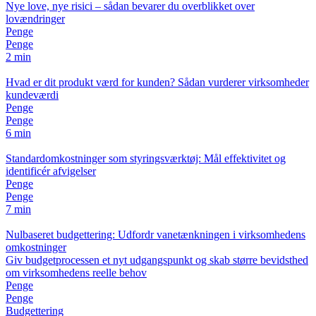
Nye love, nye risici – sådan bevarer du overblikket over
lovændringer
Penge
Penge
2 min
Hvad er dit produkt værd for kunden? Sådan vurderer virksomheder
kundeværdi
Penge
Penge
6 min
Standardomkostninger som styringsværktøj: Mål effektivitet og
identificér afvigelser
Penge
Penge
7 min
Nulbaseret budgettering: Udfordr vanetænkningen i virksomhedens
omkostninger
Giv budgetprocessen et nyt udgangspunkt og skab større bevidsthed
om virksomhedens reelle behov
Penge
Penge
Budgettering