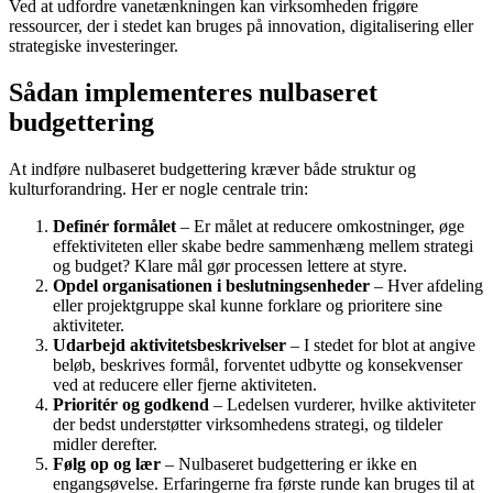
Ved at udfordre vanetænkningen kan virksomheden frigøre
ressourcer, der i stedet kan bruges på innovation, digitalisering eller
strategiske investeringer.
Sådan implementeres nulbaseret
budgettering
At indføre nulbaseret budgettering kræver både struktur og
kulturforandring. Her er nogle centrale trin:
Definér formålet
– Er målet at reducere omkostninger, øge
effektiviteten eller skabe bedre sammenhæng mellem strategi
og budget? Klare mål gør processen lettere at styre.
Opdel organisationen i beslutningsenheder
– Hver afdeling
eller projektgruppe skal kunne forklare og prioritere sine
aktiviteter.
Udarbejd aktivitetsbeskrivelser
– I stedet for blot at angive
beløb, beskrives formål, forventet udbytte og konsekvenser
ved at reducere eller fjerne aktiviteten.
Prioritér og godkend
– Ledelsen vurderer, hvilke aktiviteter
der bedst understøtter virksomhedens strategi, og tildeler
midler derefter.
Følg op og lær
– Nulbaseret budgettering er ikke en
engangsøvelse. Erfaringerne fra første runde kan bruges til at