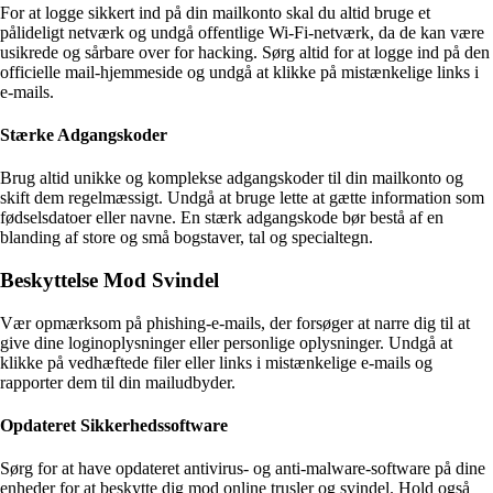
For at logge sikkert ind på din mailkonto skal du altid bruge et
pålideligt netværk og undgå offentlige Wi-Fi-netværk, da de kan være
usikrede og sårbare over for hacking. Sørg altid for at logge ind på den
officielle mail-hjemmeside og undgå at klikke på mistænkelige links i
e-mails.
Stærke Adgangskoder
Brug altid unikke og komplekse adgangskoder til din mailkonto og
skift dem regelmæssigt. Undgå at bruge lette at gætte information som
fødselsdatoer eller navne. En stærk adgangskode bør bestå af en
blanding af store og små bogstaver, tal og specialtegn.
Beskyttelse Mod Svindel
Vær opmærksom på phishing-e-mails, der forsøger at narre dig til at
give dine loginoplysninger eller personlige oplysninger. Undgå at
klikke på vedhæftede filer eller links i mistænkelige e-mails og
rapporter dem til din mailudbyder.
Opdateret Sikkerhedssoftware
Sørg for at have opdateret antivirus- og anti-malware-software på dine
enheder for at beskytte dig mod online trusler og svindel. Hold også