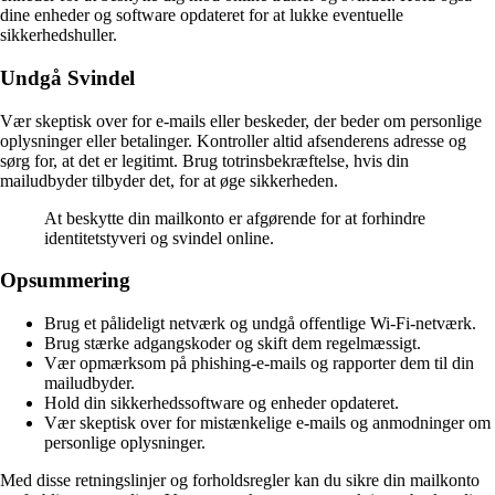
dine enheder og software opdateret for at lukke eventuelle
sikkerhedshuller.
Undgå Svindel
Vær skeptisk over for e-mails eller beskeder, der beder om personlige
oplysninger eller betalinger. Kontroller altid afsenderens adresse og
sørg for, at det er legitimt. Brug totrinsbekræftelse, hvis din
mailudbyder tilbyder det, for at øge sikkerheden.
At beskytte din mailkonto er afgørende for at forhindre
identitetstyveri og svindel online.
Opsummering
Brug et pålideligt netværk og undgå offentlige Wi-Fi-netværk.
Brug stærke adgangskoder og skift dem regelmæssigt.
Vær opmærksom på phishing-e-mails og rapporter dem til din
mailudbyder.
Hold din sikkerhedssoftware og enheder opdateret.
Vær skeptisk over for mistænkelige e-mails og anmodninger om
personlige oplysninger.
Med disse retningslinjer og forholdsregler kan du sikre din mailkonto