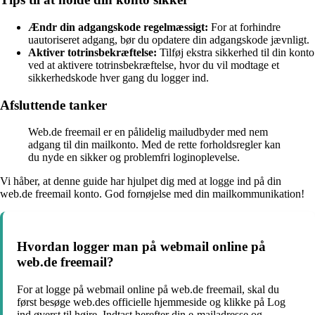
Ændr din adgangskode regelmæssigt:
For at forhindre
uautoriseret adgang, bør du opdatere din adgangskode jævnligt.
Aktiver totrinsbekræftelse:
Tilføj ekstra sikkerhed til din konto
ved at aktivere totrinsbekræftelse, hvor du vil modtage et
sikkerhedskode hver gang du logger ind.
Afsluttende tanker
Web.de freemail er en pålidelig mailudbyder med nem
adgang til din mailkonto. Med de rette forholdsregler kan
du nyde en sikker og problemfri loginoplevelse.
Vi håber, at denne guide har hjulpet dig med at logge ind på din
web.de freemail konto. God fornøjelse med din mailkommunikation!
Hvordan logger man på webmail online på
web.de freemail?
For at logge på webmail online på web.de freemail, skal du
først besøge web.des officielle hjemmeside og klikke på Log
ind øverst til højre. Indtast herefter din e-mailadresse og