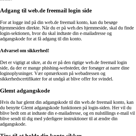
Adgang til web.de freemail login side
For at logge ind på din web.de freemail konto, kan du besøge
hjemmesiden direkte. Når du er på web.des hjemmeside, skal du finde
login-sektionen, hvor du skal indtaste din e-mailadresse og
adgangskode for at få adgang til din konto.
Advarsel om sikkerhed!
Det er vigtigt at sikre, at du er på den rigtige web.de freemail login
side, da der er mange phishing-websteder, der forsøger at narre dine
loginoplysninger. Vær opmærksom på webadressen og
sikkerhedscertifikater for at undgå at blive offer for svindel.
Glemt adgangskode
Hvis du har glemt din adgangskode til din web.de freemail konto, kan
du benytte Glemt adgangskode funktionen på login-siden. Her vil du
blive bedt om at indtaste din e-mailadresse, og en nulstillings e-mail vil
blive sendt til dig med yderligere instruktioner til at ændre din
adgangskode.
Tips til at holde din konto sikker