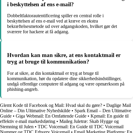
i beskyttelsen af ens e-mail?
Dobbeltfaktorautentificering spiller en central rolle i
beskyttelsen af ens e-mail ved at kræve en ekstra
bekræftelsesmetode ud over adgangskoden, hvilket gør det
sværere for hackere at få adgang.
Hvordan kan man sikre, at ens kontaktmail er
tryg at bruge til kommunikation?
For at sikre, at din kontaktmail er tryg at bruge til
kommunikation, bør du opdatere dine sikkerhedsindstillinger,
undgå offentlige computere til adgang og være opmærksom på
phishing-angreb.
Glemt Kode til Facebook og Mail: Hvad skal du gøre?
•
Daglige Mail
Online – Din Ultimative Nyhedskilde
•
Spark Email – Den Ultimative
Guide
•
Giga Webmail: En Omfattende Guide
•
Kpmail: En guide til
effektiv e-mail markedsføring
•
Maileg Juletræ: Skab Hygge og
Stemning til Julen
•
TDC Voicemail: En Guide til TDC Voicemail
Nummer og TDC Erhverv Voicemail
•
Email Marketing Platforms: En