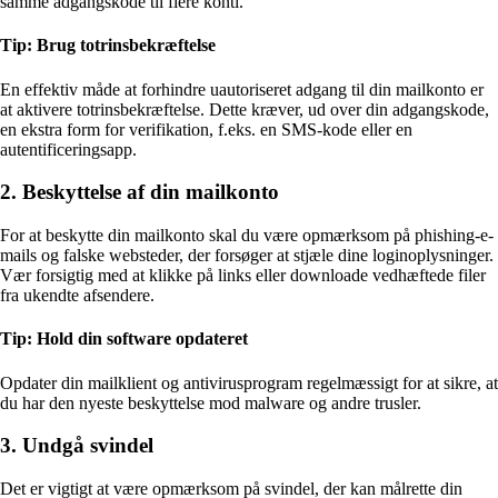
samme adgangskode til flere konti.
Tip: Brug totrinsbekræftelse
En effektiv måde at forhindre uautoriseret adgang til din mailkonto er
at aktivere totrinsbekræftelse. Dette kræver, ud over din adgangskode,
en ekstra form for verifikation, f.eks. en SMS-kode eller en
autentificeringsapp.
2. Beskyttelse af din mailkonto
For at beskytte din mailkonto skal du være opmærksom på phishing-e-
mails og falske websteder, der forsøger at stjæle dine loginoplysninger.
Vær forsigtig med at klikke på links eller downloade vedhæftede filer
fra ukendte afsendere.
Tip: Hold din software opdateret
Opdater din mailklient og antivirusprogram regelmæssigt for at sikre, at
du har den nyeste beskyttelse mod malware og andre trusler.
3. Undgå svindel
Det er vigtigt at være opmærksom på svindel, der kan målrette din