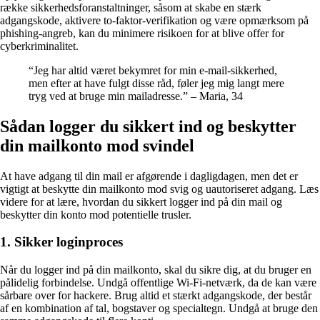
række sikkerhedsforanstaltninger, såsom at skabe en stærk
adgangskode, aktivere to-faktor-verifikation og være opmærksom på
phishing-angreb, kan du minimere risikoen for at blive offer for
cyberkriminalitet.
“Jeg har altid været bekymret for min e-mail-sikkerhed,
men efter at have fulgt disse råd, føler jeg mig langt mere
tryg ved at bruge min mailadresse.” – Maria, 34
Sådan logger du sikkert ind og beskytter
din mailkonto mod svindel
At have adgang til din mail er afgørende i dagligdagen, men det er
vigtigt at beskytte din mailkonto mod svig og uautoriseret adgang. Læs
videre for at lære, hvordan du sikkert logger ind på din mail og
beskytter din konto mod potentielle trusler.
1. Sikker loginproces
Når du logger ind på din mailkonto, skal du sikre dig, at du bruger en
pålidelig forbindelse. Undgå offentlige Wi-Fi-netværk, da de kan være
sårbare over for hackere. Brug altid et stærkt adgangskode, der består
af en kombination af tal, bogstaver og specialtegn. Undgå at bruge den