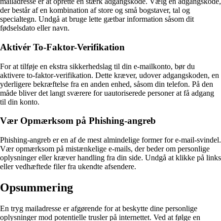
mailadresse er at oprette en stærk adgangskode. Vælg en adgangskode,
der består af en kombination af store og små bogstaver, tal og
specialtegn. Undgå at bruge lette gætbar information såsom dit
fødselsdato eller navn.
Aktivér To-Faktor-Verifikation
For at tilføje en ekstra sikkerhedslag til din e-mailkonto, bør du
aktivere to-faktor-verifikation. Dette kræver, udover adgangskoden, en
yderligere bekræftelse fra en anden enhed, såsom din telefon. På den
måde bliver det langt sværere for uautoriserede personer at få adgang
til din konto.
Vær Opmærksom på Phishing-angreb
Phishing-angreb er en af de mest almindelige former for e-mail-svindel.
Vær opmærksom på mistænkelige e-mails, der beder om personlige
oplysninger eller kræver handling fra din side. Undgå at klikke på links
eller vedhæftede filer fra ukendte afsendere.
Opsummering
En tryg mailadresse er afgørende for at beskytte dine personlige
oplysninger mod potentielle trusler på internettet. Ved at følge en