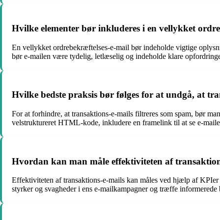
Hvilke elementer bør inkluderes i en vellykket ordr
En vellykket ordrebekræftelses-e-mail bør indeholde vigtige oplysn
bør e-mailen være tydelig, letlæselig og indeholde klare opfordringe
Hvilke bedste praksis bør følges for at undgå, at t
For at forhindre, at transaktions-e-mails filtreres som spam, bør m
velstruktureret HTML-kode, inkludere en framelink til at se e-maile
Hvordan kan man måle effektiviteten af transaktion
Effektiviteten af transaktions-e-mails kan måles ved hjælp af KPIer
styrker og svagheder i ens e-mailkampagner og træffe informerede b