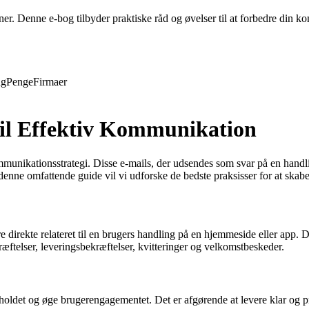
evner. Denne e-bog tilbyder praktiske råd og øvelser til at forbedre din
ng
Penge
Firmaer
til Effektiv Kommunikation
mmunikationsstrategi. Disse e-mails, der udsendes som svar på en handl
 denne omfattende guide vil vi udforske de bedste praksisser for at skabe
e direkte relateret til en brugers handling på en hjemmeside eller app. 
æftelser, leveringsbekræftelser, kvitteringer og velkomstbeskeder.
rholdet og øge brugerengagementet. Det er afgørende at levere klar og 