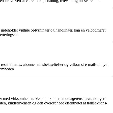
hedsbreve ved at være mere personlig, relevant og tidssvarende.
te indeholder vigtige oplysninger og handlinger, kan en veloptimeret
rteringsraten.
-reset-e-mails, abonnementsbekræftelser og velkomst-e-mails til nye
ksomheden.
ioner med virksomheden. Ved at inkludere modtagerens navn, tidligere
en, klikfrekvensen og den overordnede effektivitet af transaktions-