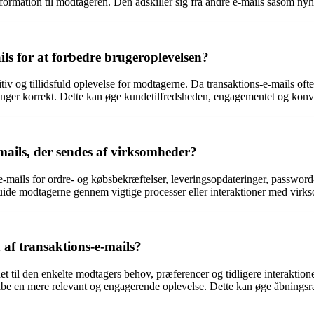
nformation til modtageren. Den adskiller sig fra andre e-mails såsom ny
ils for at forbedre brugeroplevelsen?
tiv og tillidsfuld oplevelse for modtagerne. Da transaktions-e-mails of
inger korrekt. Dette kan øge kundetilfredsheden, engagementet og konve
mails, der sendes af virksomheder?
e-mails for ordre- og købsbekræftelser, leveringsopdateringer, password
g guide modtagerne gennem vigtige processer eller interaktioner med vir
 af transaktions-e-mails?
ldet til den enkelte modtagers behov, præferencer og tidligere interakt
abe en mere relevant og engagerende oplevelse. Dette kan øge åbningsrat