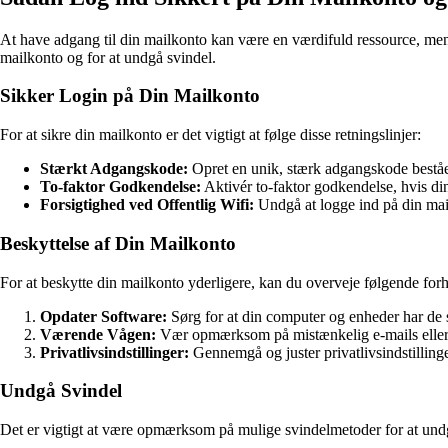
At have adgang til din mailkonto kan være en værdifuld ressource, men det
mailkonto og for at undgå svindel.
Sikker Login på Din Mailkonto
For at sikre din mailkonto er det vigtigt at følge disse retningslinjer:
Stærkt Adgangskode:
Opret en unik, stærk adgangskode beståen
To-faktor Godkendelse:
Aktivér to-faktor godkendelse, hvis din
Forsigtighed ved Offentlig Wifi:
Undgå at logge ind på din mail
Beskyttelse af Din Mailkonto
For at beskytte din mailkonto yderligere, kan du overveje følgende forh
Opdater Software:
Sørg for at din computer og enheder har de s
Værende Vågen:
Vær opmærksom på mistænkelig e-mails eller b
Privatlivsindstillinger:
Gennemgå og juster privatlivsindstillinge
Undgå Svindel
Det er vigtigt at være opmærksom på mulige svindelmetoder for at undgå a