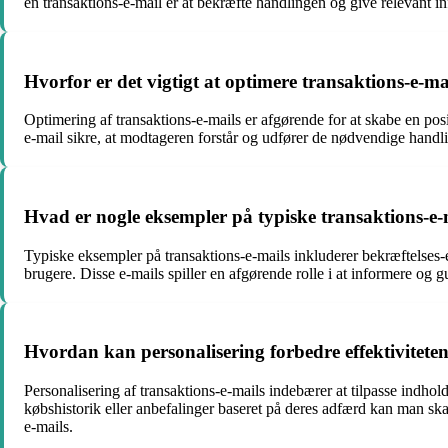
en transaktions-e-mail er at bekræfte handlingen og give relevant i
Hvorfor er det vigtigt at optimere transaktions-e-ma
Optimering af transaktions-e-mails er afgørende for at skabe en posi
e-mail sikre, at modtageren forstår og udfører de nødvendige handl
Hvad er nogle eksempler på typiske transaktions-e-
Typiske eksempler på transaktions-e-mails inkluderer bekræftelses-
brugere. Disse e-mails spiller en afgørende rolle i at informere o
Hvordan kan personalisering forbedre effektiviteten
Personalisering af transaktions-e-mails indebærer at tilpasse indho
købshistorik eller anbefalinger baseret på deres adfærd kan man sk
e-mails.