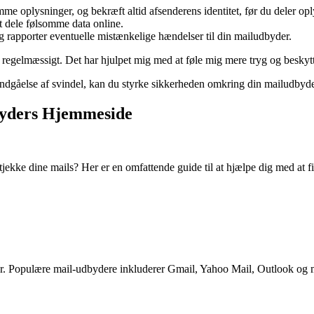
e oplysninger, og bekræft altid afsenderens identitet, før du deler opl
 dele følsomme data online.
 rapporter eventuelle mistænkelige hændelser til din mailudbyder.
egelmæssigt. Det har hjulpet mig med at føle mig mere tryg og beskyttet
g undgåelse af svindel, kan du styrke sikkerheden omkring din mailudbyde
dbyders Hjemmeside
jekke dine mails? Her er en omfattende guide til at hjælpe dig med at fi
bruger. Populære mail-udbydere inkluderer Gmail, Yahoo Mail, Outlook o