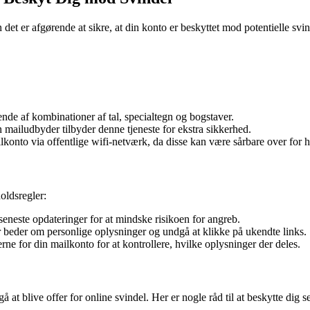
 er afgørende at sikre, at din konto er beskyttet mod potentielle svindle
de af kombinationer af tal, specialtegn og bogstaver.
 mailudbyder tilbyder denne tjeneste for ekstra sikkerhed.
konto via offentlige wifi-netværk, da disse kan være sårbare over for 
oldsregler:
eneste opdateringer for at mindske risikoen for angreb.
eder om personlige oplysninger og undgå at klikke på ukendte links.
rne for din mailkonto for at kontrollere, hvilke oplysninger der deles.
t blive offer for online svindel. Her er nogle råd til at beskytte dig se