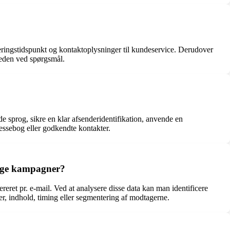
eringstidspunkt og kontaktoplysninger til kundeservice. Derudover
mheden ved spørgsmål.
e sprog, sikre en klar afsenderidentifikation, anvende en
ressebog eller godkendte kontakter.
idige kampagner?
eret pr. e-mail. Ved at analysere disse data kan man identificere
r, indhold, timing eller segmentering af modtagerne.