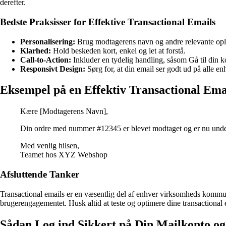
derefter.
Bedste Praksisser for Effektive Transactional Emails
Personalisering:
Brug modtagerens navn og andre relevante oplys
Klarhed:
Hold beskeden kort, enkel og let at forstå.
Call-to-Action:
Inkluder en tydelig handling, såsom Gå til din ko
Responsivt Design:
Sørg for, at din email ser godt ud på alle enh
Eksempel på en Effektiv Transactional Ema
Kære [Modtagerens Navn],
Din ordre med nummer #12345 er blevet modtaget og er nu under 
Med venlig hilsen,
Teamet hos XYZ Webshop
Afsluttende Tanker
Transactional emails er en væsentlig del af enhver virksomheds kommuni
brugerengagementet. Husk altid at teste og optimere dine transactional e
Sådan Log ind Sikkert på Din Mailkonto og