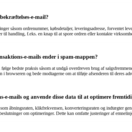
ebekræftelses-e-mail?
inger såsom ordrenummer, købsdetaljer, leveringsadresse, forventet lev
r til handling, f.eks. en knap til at spore ordren eller kontakte virkso
ransaktions-e-mails ender i spam-mappen?
an følge bedste praksis såsom at undgå overdreven brug af salgsfremmend
n i browseren og bede modtagerne om at tilføje afsenderen til deres ad
s-e-mails og anvende disse data til at optimere fremt
 som åbningsraten, klikfrekvensen, konverteringsraten og indtægter gener
eslutninger om optimeringer. Dette kan omfatte justeringer af emnelinje