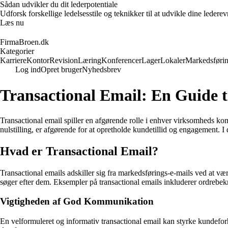
Sådan udvikler du dit lederpotentiale
Udforsk forskellige ledelsesstile og teknikker til at udvikle dine leder
Læs nu
FirmaBroen.dk
Kategorier
Karriere
Kontor
Revision
Læring
Konferencer
Lager
Lokaler
Markedsføri
Log ind
Opret bruger
Nyhedsbrev
Transactional Email: En Guide 
Transactional email spiller en afgørende rolle i enhver virksomheds ko
nulstilling, er afgørende for at opretholde kundetillid og engagement. I
Hvad er Transactional Email?
Transactional emails adskiller sig fra markedsførings-e-mails ved at vær
søger efter dem. Eksempler på transactional emails inkluderer ordrebekr
Vigtigheden af God Kommunikation
En velformuleret og informativ transactional email kan styrke kundefo