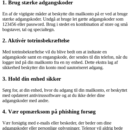
1. Brug stærke adgangskoder
En af de vigtigste måder at beskytte din mailkonto på er ved at bruge
stærke adgangskoder. Undgå at bruge let gætte adgangskoder som
123456 eller password. Brug i stedet en kombination af store og små
bogstaver, tal og specialtegn.
2. Aktivér totrinsbekræftelse
Med totrinsbekræftelse vil du blive bedt om at indtaste en
adgangskode samt en engangskode, der sendes til din telefon, når du
logger ind på din mailkonto fra en ny enhed. Dette ekstra lag af
sikkerhed beskytter din konto mod uautoriseret adgang.
3. Hold din enhed sikker
Sørg for, at din enhed, hvor du adgang til din mailkonto, er beskyttet
med opdateret antivirussoftware og at du ikke deler dine
adgangskoder med andre.
4. Vær opmærksom på phishing forsøg
Vær forsigtig med e-mails eller beskeder, der beder om dine
adgangskoder eller personlige oplysninger. Telenor vil aldrig bede