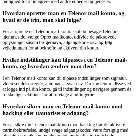
mulighed for at integrere med andre enheder og tjenester.
Hvordan opretter man en Telenor mail-konto, og
hvad er de trin, man skal følge?
For at oprette en Telenor mail-konto skal du besøge Telenors
hjemmeside, vælge Opret mailkonto, udfylde de påkrævede
oplysninger såsom brugernavn, adgangskode osv. og følg
vejledningen for at bekræfte og aktivere din konto.
Hvilke indstillinger kan tilpasses i en Telenor mail-
konto, og hvordan ændrer man dem?
I en Telenor mail-konto kan du tilpasse indstillinger som signatur,
videresendelsesregler, automatisk svar osv. Du kan ændre disse ved
at logge ind på din konto, gå til indstillinger og navigere gennem de
forskellige sektioner for at foretage ændringerne.
Hvordan sikrer man en Telenor mail-konto mod
hacking eller uautoriseret adgang?
For at sikre din Telenor mail-konto mod hacking bør du aktivere
totrinsbekræftelse, undgå svage adgangskoder, være forsigtig med
phishing-e-mails, og regelmæssigt ændre din adgangskode.