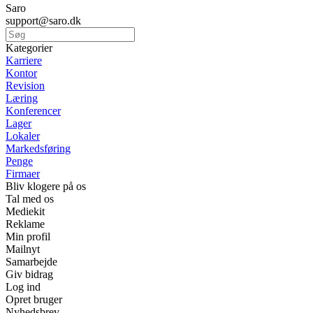
Saro
support@saro.dk
Kategorier
Karriere
Kontor
Revision
Læring
Konferencer
Lager
Lokaler
Markedsføring
Penge
Firmaer
Bliv klogere på os
Tal med os
Mediekit
Reklame
Min profil
Mailnyt
Samarbejde
Giv bidrag
Log ind
Opret bruger
Nyhedsbrev