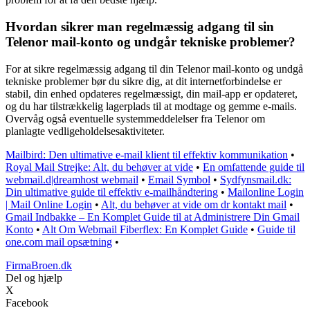
Hvordan sikrer man regelmæssig adgang til sin
Telenor mail-konto og undgår tekniske problemer?
For at sikre regelmæssig adgang til din Telenor mail-konto og undgå
tekniske problemer bør du sikre dig, at dit internetforbindelse er
stabil, din enhed opdateres regelmæssigt, din mail-app er opdateret,
og du har tilstrækkelig lagerplads til at modtage og gemme e-mails.
Overvåg også eventuelle systemmeddelelser fra Telenor om
planlagte vedligeholdelsesaktiviteter.
Mailbird: Den ultimative e-mail klient til effektiv kommunikation
•
Royal Mail Strejke: Alt, du behøver at vide
•
En omfattende guide til
webmail.d|dreamhost webmail
•
Email Symbol
•
Sydfynsmail.dk:
Din ultimative guide til effektiv e-mailhåndtering
•
Mailonline Login
| Mail Online Login
•
Alt, du behøver at vide om dr kontakt mail
•
Gmail Indbakke – En Komplet Guide til at Administrere Din Gmail
Konto
•
Alt Om Webmail Fiberflex: En Komplet Guide
•
Guide til
one.com mail opsætning
•
FirmaBroen.dk
Del og hjælp
X
Facebook