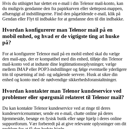
Hvis du utilsigtet har slettet en e-mail i din Telenor mail-konto, kan
du muligvis gendanne den fra papirkurven eller slettepost-mappen,
afhængigt af indstillingerne. Find den pågældende e-mail, klik på
Gendan eller Flyt til indbakke for at gendanne den til din indbakke.
Hvordan konfigurerer man Telenor mail på en
mobil enhed, og hvad er de vigtigste ting at huske
på?
For at konfigurere Telenor mail på en mobil enhed skal du vælge
den mail-app, der er kompatibel med din enhed, tilføje din Telenor
mail-konto ved at indtaste dine legitimationsoplysninger, vælge
mellem IMAP eller POP3-indstillinger og følge eventuelle yderligere
trin til opsætning af ind- og udgående servere. Husk at sikre din
enhed og konto med de nødvendige sikkerhedsforanstaltninger.
Hvordan kontakter man Telenor kundeservice ved
problemer eller spørgsmål relateret til Telenor mail?
Du kan kontakte Telenor kundeservice ved at ringe til deres
kundeservicenummer, sende en e-mail, chatte online på deres
hjemmeside, besøge en fysisk butik eller søge hjælp i deres online
supportforum. Vær forberedt på at give relevante oplysninger om dit
problem for at få den bedste hjælp.