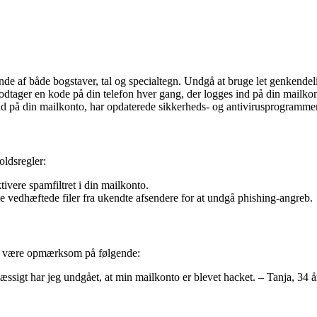
 af både bogstaver, tal og specialtegn. Undgå at bruge let genkendeli
odtager en kode på din telefon hver gang, der logges ind på din mailko
nd på din mailkonto, har opdaterede sikkerheds- og antivirusprogrammer
oldsregler:
ivere spamfiltret i din mailkonto.
e vedhæftede filer fra ukendte afsendere for at undgå phishing-angreb.
t at være opmærksom på følgende:
sigt har jeg undgået, at min mailkonto er blevet hacket. – Tanja, 34 å