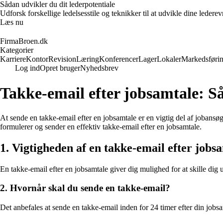
Sådan udvikler du dit lederpotentiale
Udforsk forskellige ledelsesstile og teknikker til at udvikle dine leder
Læs nu
FirmaBroen.dk
Kategorier
Karriere
Kontor
Revision
Læring
Konferencer
Lager
Lokaler
Markedsføri
Log ind
Opret bruger
Nyhedsbrev
Takke-email efter jobsamtale: S
At sende en takke-email efter en jobsamtale er en vigtig del af jobans
formulerer og sender en effektiv takke-email efter en jobsamtale.
1. Vigtigheden af en takke-email efter jobs
En takke-email efter en jobsamtale giver dig mulighed for at skille dig ud
2. Hvornår skal du sende en takke-email?
Det anbefales at sende en takke-email inden for 24 timer efter din jobsa