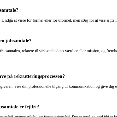
bsamtale?
 Undgå at være for formel eller for uformel, men sørg for at vise ægte
en jobsamtale?
ra samtalen, relatere til virksomhedens værdier eller mission, og fremh
ve på rekrutteringsprocessen?
eren, vise din professionelle tilgang til kommunikation og give dig en fo
samtale er fejlfri?
or stavefejl, grammatikfejl og formateringsfejl. Det er også en god idé a