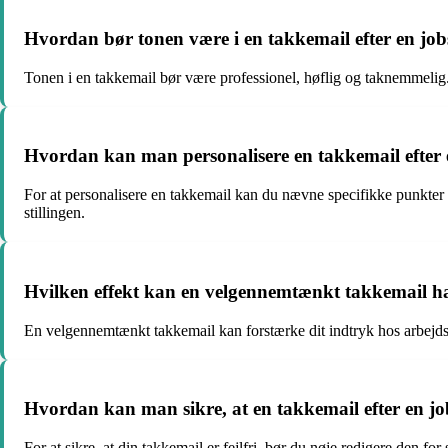
Hvordan bør tonen være i en takkemail efter en jo
Tonen i en takkemail bør være professionel, høflig og taknemmelig.
Hvordan kan man personalisere en takkemail efter 
For at personalisere en takkemail kan du nævne specifikke punkter f
stillingen.
Hvilken effekt kan en velgennemtænkt takkemail ha
En velgennemtænkt takkemail kan forstærke dit indtryk hos arbejdsgiv
Hvordan kan man sikre, at en takkemail efter en job
For at sikre, at din takkemail er fejlfri, bør du nøje redigere den f