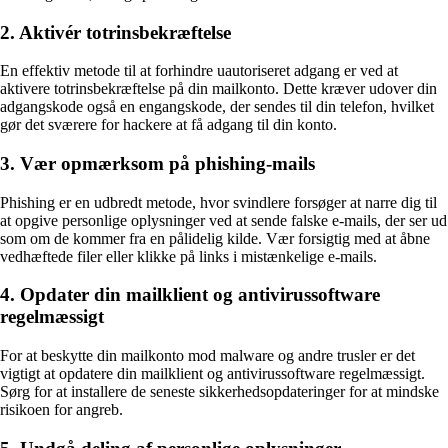
2. Aktivér totrinsbekræftelse
En effektiv metode til at forhindre uautoriseret adgang er ved at
aktivere totrinsbekræftelse på din mailkonto. Dette kræver udover din
adgangskode også en engangskode, der sendes til din telefon, hvilket
gør det sværere for hackere at få adgang til din konto.
3. Vær opmærksom på phishing-mails
Phishing er en udbredt metode, hvor svindlere forsøger at narre dig til
at opgive personlige oplysninger ved at sende falske e-mails, der ser ud
som om de kommer fra en pålidelig kilde. Vær forsigtig med at åbne
vedhæftede filer eller klikke på links i mistænkelige e-mails.
4. Opdater din mailklient og antivirussoftware
regelmæssigt
For at beskytte din mailkonto mod malware og andre trusler er det
vigtigt at opdatere din mailklient og antivirussoftware regelmæssigt.
Sørg for at installere de seneste sikkerhedsopdateringer for at mindske
risikoen for angreb.