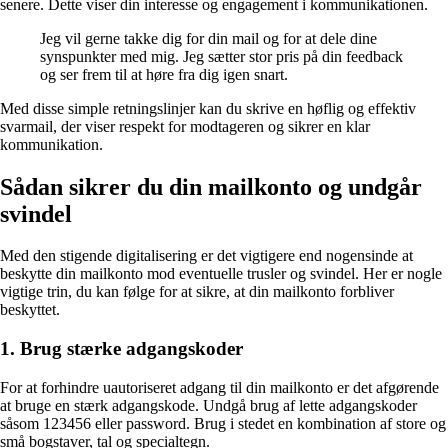
senere. Dette viser din interesse og engagement i kommunikationen.
Jeg vil gerne takke dig for din mail og for at dele dine
synspunkter med mig. Jeg sætter stor pris på din feedback
og ser frem til at høre fra dig igen snart.
Med disse simple retningslinjer kan du skrive en høflig og effektiv
svarmail, der viser respekt for modtageren og sikrer en klar
kommunikation.
Sådan sikrer du din mailkonto og undgår
svindel
Med den stigende digitalisering er det vigtigere end nogensinde at
beskytte din mailkonto mod eventuelle trusler og svindel. Her er nogle
vigtige trin, du kan følge for at sikre, at din mailkonto forbliver
beskyttet.
1. Brug stærke adgangskoder
For at forhindre uautoriseret adgang til din mailkonto er det afgørende
at bruge en stærk adgangskode. Undgå brug af lette adgangskoder
såsom 123456 eller password. Brug i stedet en kombination af store og
små bogstaver, tal og specialtegn.