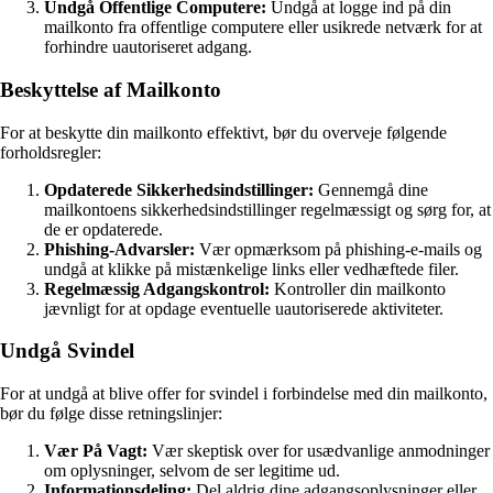
Undgå Offentlige Computere:
Undgå at logge ind på din
mailkonto fra offentlige computere eller usikrede netværk for at
forhindre uautoriseret adgang.
Beskyttelse af Mailkonto
For at beskytte din mailkonto effektivt, bør du overveje følgende
forholdsregler:
Opdaterede Sikkerhedsindstillinger:
Gennemgå dine
mailkontoens sikkerhedsindstillinger regelmæssigt og sørg for, at
de er opdaterede.
Phishing-Advarsler:
Vær opmærksom på phishing-e-mails og
undgå at klikke på mistænkelige links eller vedhæftede filer.
Regelmæssig Adgangskontrol:
Kontroller din mailkonto
jævnligt for at opdage eventuelle uautoriserede aktiviteter.
Undgå Svindel
For at undgå at blive offer for svindel i forbindelse med din mailkonto,
bør du følge disse retningslinjer:
Vær På Vagt:
Vær skeptisk over for usædvanlige anmodninger
om oplysninger, selvom de ser legitime ud.
Informationsdeling:
Del aldrig dine adgangsoplysninger eller