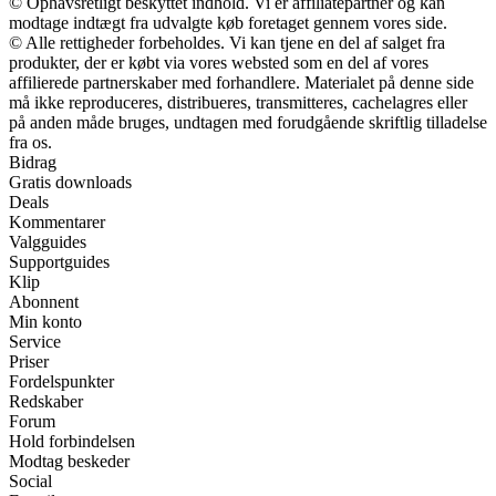
© Ophavsretligt beskyttet indhold. Vi er affiliatepartner og kan
modtage indtægt fra udvalgte køb foretaget gennem vores side.
© Alle rettigheder forbeholdes. Vi kan tjene en del af salget fra
produkter, der er købt via vores websted som en del af vores
affilierede partnerskaber med forhandlere. Materialet på denne side
må ikke reproduceres, distribueres, transmitteres, cachelagres eller
på anden måde bruges, undtagen med forudgående skriftlig tilladelse
fra os.
Bidrag
Gratis downloads
Deals
Kommentarer
Valgguides
Supportguides
Klip
Abonnent
Min konto
Service
Priser
Fordelspunkter
Redskaber
Forum
Hold forbindelsen
Modtag beskeder
Social