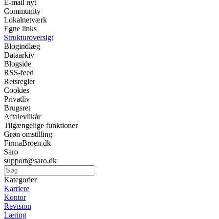
E-mail nyt
Community
Lokalnetværk
Egne links
Strukturoversigt
Blogindlæg
Dataarkiv
Blogside
RSS-feed
Retsregler
Cookies
Privatliv
Brugsret
Aftalevilkår
Tilgængelige funktioner
Grøn omstilling
FirmaBroen.dk
Saro
support@saro.dk
Kategorier
Karriere
Kontor
Revision
Læring