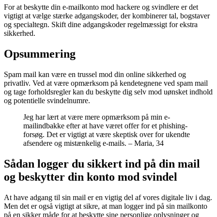
For at beskytte din e-mailkonto mod hackere og svindlere er det
vigtigt at vælge stærke adgangskoder, der kombinerer tal, bogstaver
og specialtegn. Skift dine adgangskoder regelmæssigt for ekstra
sikkerhed.
Opsummering
Spam mail kan være en trussel mod din online sikkerhed og
privatliv. Ved at være opmærksom på kendetegnene ved spam mail
og tage forholdsregler kan du beskytte dig selv mod uønsket indhold
og potentielle svindelnumre.
Jeg har lært at være mere opmærksom på min e-
mailindbakke efter at have været offer for et phishing-
forsøg. Det er vigtigt at være skeptisk over for ukendte
afsendere og mistænkelig e-mails. – Maria, 34
Sådan logger du sikkert ind på din mail
og beskytter din konto mod svindel
At have adgang til sin mail er en vigtig del af vores digitale liv i dag.
Men det er også vigtigt at sikre, at man logger ind på sin mailkonto
på en sikker måde for at beskytte sine personlige oplysninger og