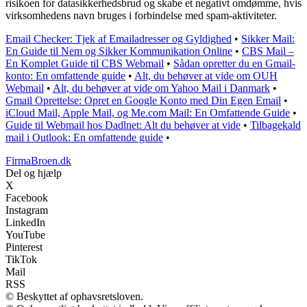
risikoen for datasikkerhedsbrud og skabe et negativt omdømme, hvis
virksomhedens navn bruges i forbindelse med spam-aktiviteter.
Email Checker: Tjek af Emailadresser og Gyldighed
•
Sikker Mail:
En Guide til Nem og Sikker Kommunikation Online
•
CBS Mail –
En Komplet Guide til CBS Webmail
•
Sådan opretter du en Gmail-
konto: En omfattende guide
•
Alt, du behøver at vide om OUH
Webmail
•
Alt, du behøver at vide om Yahoo Mail i Danmark
•
Gmail Oprettelse: Opret en Google Konto med Din Egen Email
•
iCloud Mail, Apple Mail, og Me.com Mail: En Omfattende Guide
•
Guide til Webmail hos Dadlnet: Alt du behøver at vide
•
Tilbagekald
mail i Outlook: En omfattende guide
•
FirmaBroen.dk
Del og hjælp
X
Facebook
Instagram
LinkedIn
YouTube
Pinterest
TikTok
Mail
RSS
© Beskyttet af ophavsretsloven.