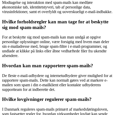
Modtagelse og interaktion med spam-mails kan medføre
økonomiske tab, identitetstyveri, tab af personlige data,
virusinfektioner, samt et overfyldt og uoverskueligt e-mail-indbakke.
Hvilke forholdsregler kan man tage for at beskytte
sig mod spam-mails?
For at beskytte sig mod spam-mails kan man undgå at opgive
personlige oplysninger online, være forsigtig med hvem man deler
sin e-mailadresse med, bruge spam-filtre i e-mail-programmer, og
undlade at klikke på links eller åbne vedhæftede filer fra ukendte
afsendere.
Hvordan kan man rapportere spam-mails?
De fleste e-mail-udbydere og internetudbydere giver mulighed for at
rapportere spam-mails. Dette kan normalt gøres ved at markere e-
mailen som spam i din e-mailklient eller kontakte udbyderens
supportteam for at indberette det.
Hvilke lovgivninger regulerer spam-mails?
I Danmark reguleres spam-mails primært af markedsføringsloven,
som fastsætter regler for, hvordan virksomheder lovligt kan sende