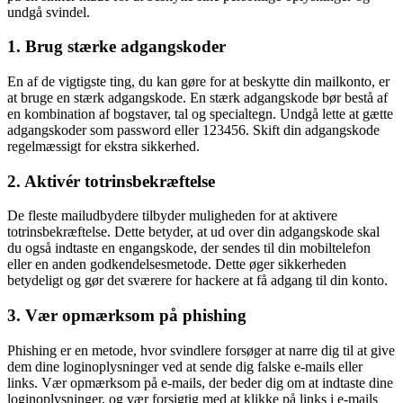
undgå svindel.
1. Brug stærke adgangskoder
En af de vigtigste ting, du kan gøre for at beskytte din mailkonto, er
at bruge en stærk adgangskode. En stærk adgangskode bør bestå af
en kombination af bogstaver, tal og specialtegn. Undgå lette at gætte
adgangskoder som password eller 123456. Skift din adgangskode
regelmæssigt for ekstra sikkerhed.
2. Aktivér totrinsbekræftelse
De fleste mailudbydere tilbyder muligheden for at aktivere
totrinsbekræftelse. Dette betyder, at ud over din adgangskode skal
du også indtaste en engangskode, der sendes til din mobiltelefon
eller en anden godkendelsesmetode. Dette øger sikkerheden
betydeligt og gør det sværere for hackere at få adgang til din konto.
3. Vær opmærksom på phishing
Phishing er en metode, hvor svindlere forsøger at narre dig til at give
dem dine loginoplysninger ved at sende dig falske e-mails eller
links. Vær opmærksom på e-mails, der beder dig om at indtaste dine
loginoplysninger, og vær forsigtig med at klikke på links i e-mails