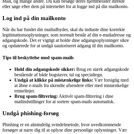
Mail, og mange andre. Du kan besøge deres hjemmesider direkte
eller søge efter dem på internettet for at logge ind på din mailkonto.
Log ind på din mailkonto
Når du har fundet din mailudbyder, skal du indtaste dine korrekte
legitimationsoplysninger, som normalt består af din e-mailadresse og
adgangskode. Det er vigtigt at holde dine adgangsoplysninger sikre
og opdaterede for at undgå uautoriseret adgang til din mailkonto.
Tips til beskyttelse mod spam-mails
Hold din adgangskode sikker:
Brug en stærk adgangskode
bestående af både bogstaver, tal og specialtegn.
Undgå at klikke på mistænkelige links:
Vær forsigtig med
at åbne e-mails fra ukendte afsendere eller med mistænkelige
emnelinjer.
Brug spam-filtrering:
Aktivér spam-filtrering i dine
mailindstillinger for at sortere spam-mails automatisk.
Undgå phishing-forsøg
Phishing er en almindelig svindelmetode, hvor uvedkommende
forsøger at narre dig til at oplyse dine personlige oplysninger. Vær