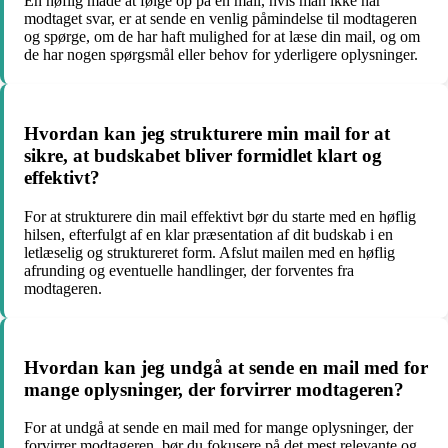
En høflig måde at følge op på en mail, hvis man ikke har
modtaget svar, er at sende en venlig påmindelse til modtageren
og spørge, om de har haft mulighed for at læse din mail, og om
de har nogen spørgsmål eller behov for yderligere oplysninger.
Hvordan kan jeg strukturere min mail for at
sikre, at budskabet bliver formidlet klart og
effektivt?
For at strukturere din mail effektivt bør du starte med en høflig
hilsen, efterfulgt af en klar præsentation af dit budskab i en
letlæselig og struktureret form. Afslut mailen med en høflig
afrunding og eventuelle handlinger, der forventes fra
modtageren.
Hvordan kan jeg undgå at sende en mail med for
mange oplysninger, der forvirrer modtageren?
For at undgå at sende en mail med for mange oplysninger, der
forvirrer modtageren, bør du fokusere på det mest relevante og