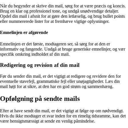
Når du begynder at skrive din mail, sørg for at være præcis og koncis.
Brug en klar og professionel tone, og undgå unødvendige detaljer.
Opdel din mail i afsnit for at gøre den letlæselig, og brug bullet points
eller nummererede lister for at fremhæve vigtige oplysninger.
Emnelinjen er afgørende
Emnelinjen er det første, modtageren ser, så sørg for at den er
informativ og fangende. Undgå at bruge generiske emnelinjer, og vær
specifik omkring indholdet af din mail.
Redigering og revision af din mail
Før du sender din mail, er det vigtigt at redigere og revidere den for
eventuelle stavefejl, grammatiske fejl eller unøjagtigheder. Læs din
mail højt for at sikre, at den har en god strøm og sammenhæng.
Opfølgning på sendte mails
Efter at have sendt din mail, er det vigtigt at følge op om nødvendigt.
Hvis du ikke modtager et svar inden for en rimelig tidsramme, kan det
være hensigtsmæssigt at sende en venlig påmindelse.