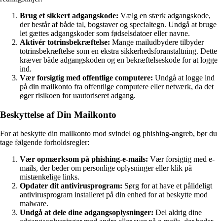
Brug et sikkert adgangskode:
Vælg en stærk adgangskode,
der består af både tal, bogstaver og specialtegn. Undgå at bruge
let gættes adgangskoder som fødselsdatoer eller navne.
Aktivér totrinsbekræftelse:
Mange mailudbydere tilbyder
totrinsbekræftelse som en ekstra sikkerhedsforanstaltning. Dette
kræver både adgangskoden og en bekræftelseskode for at logge
ind.
Vær forsigtig med offentlige computere:
Undgå at logge ind
på din mailkonto fra offentlige computere eller netværk, da det
øger risikoen for uautoriseret adgang.
Beskyttelse af Din Mailkonto
For at beskytte din mailkonto mod svindel og phishing-angreb, bør du
tage følgende forholdsregler:
Vær opmærksom på phishing-e-mails:
Vær forsigtig med e-
mails, der beder om personlige oplysninger eller klik på
mistænkelige links.
Opdater dit antivirusprogram:
Sørg for at have et pålideligt
antivirusprogram installeret på din enhed for at beskytte mod
malware.
Undgå at dele dine adgangsoplysninger:
Del aldrig dine