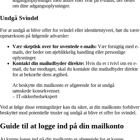
adgangsoplysninger med andre eller svar på e-mails, der beder
om dine adgangsoplysninger.
Undgå Svindel
For at undgå at blive offer for svindel eller identitetstyveri, bør du være
opmærksom på følgende advarsler:
Vær skeptisk over for uventede e-mails:
Vær forsigtig med e-
mails, der beder om øjeblikkelig handling eller personlige
oplysninger.
Kontakt din mailudbyder direkte:
Hvis du er i tvivl om en e-
mail, du har modtaget, skal du kontakte din mailudbyder direkte
for at bekræfte dens ægthed.
At beskytte din mailkonto er afgørende for at undgå
uønskede konsekvenser.
– IT-sikkerhedsekspert
Ved at følge disse retningslinjer kan du sikre, at din mailkonto forbliver
beskyttet mod potentielle trusler og undgå at blive et offer for svindel.
Guide til at logge ind på din mailkonto
At kunne logge ind på din mailkonto er afgørende for at kunne