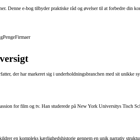
evner. Denne e-bog tilbyder praktiske råd og øvelser til at forbedre din
ng
Penge
Firmaer
ersigt
fatter, der har markeret sig i underholdningsbranchen med sit unikke sy
assion for film og tv. Han studerede på New York Universitys Tisch Sc
skildrer en kompleks kærlighedshistorie gennem en unik narrativ struk