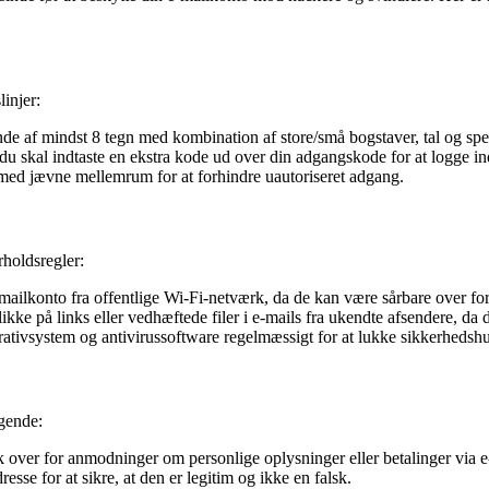
linjer:
de af mindst 8 tegn med kombination af store/små bogstaver, tal og spe
du skal indtaste en ekstra kode ud over din adgangskode for at logge in
ed jævne mellemrum for at forhindre uautoriseret adgang.
rholdsregler:
mailkonto fra offentlige Wi-Fi-netværk, da de kan være sårbare over fo
ikke på links eller vedhæftede filer i e-mails fra ukendte afsendere, da
ativsystem og antivirussoftware regelmæssigt for at lukke sikkerhedshul
lgende:
 over for anmodninger om personlige oplysninger eller betalinger via e-
esse for at sikre, at den er legitim og ikke en falsk.