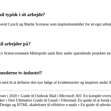
l typisk i sit arbejde?
avid Lynch og Martin Scorsese som inspirationskilder for sit eget arbej
l arbejder på?
ce fiction-romanen Metropolis samt flere andre spændende projekter ind
moderne tv-industri?
ed til at definere den nye bølge af kvalitetsserier og inspirere andre f
esser i 2020
•
Guide til Outlook Mail i Microsoft 365: En komplet overs
ker
•
Den Ultimative Guide til Gmail
•
Fibermail: En guide til at forst
 Design og HTML-skabeloner til effektive e-mails
•
En guide til udveks