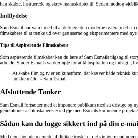
han skabte, instruerede og skrev manuskriptet til. Serien modtog øjeblikk
Indflydelse
Sam Esmail har været med til at definere den moderne tv-æra med sin ev
filmskabere til at tænke ud over grænserne og eksperimentere med nye m
Tips til Aspirerende Filmskabere
Som aspirerende filmskaber kan du lære af Sam Esmails tilgang til sto
arbejde. Studer Esmails værker nøje for at få inspiration og indsigt i
At skabe film og tv er en kunstform, der kræver både teknisk kunn
unikke måde. – Sam Esmail
Afsluttende Tanker
Sam Esmail fortsætter med at imponere publikum med sit dristige og ny
generationer af filmskabere. Hold øje med Esmails kommende projekter, d
Sådan kan du logge sikkert ind på din e-mai
Med den stigende mængde af digitale trusler er det vigtigere end nogens