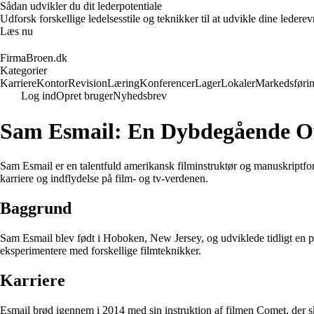
Sådan udvikler du dit lederpotentiale
Udforsk forskellige ledelsesstile og teknikker til at udvikle dine leder
Læs nu
FirmaBroen.dk
Kategorier
Karriere
Kontor
Revision
Læring
Konferencer
Lager
Lokaler
Markedsføri
Log ind
Opret bruger
Nyhedsbrev
Sam Esmail: En Dybdegående Ov
Sam Esmail er en talentfuld amerikansk filminstruktør og manuskriptfor
karriere og indflydelse på film- og tv-verdenen.
Baggrund
Sam Esmail blev født i Hoboken, New Jersey, og udviklede tidligt en p
eksperimentere med forskellige filmteknikker.
Karriere
Esmail brød igennem i 2014 med sin instruktion af filmen Comet, der 