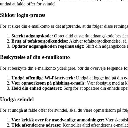
undgå at falde offer for svindel.
Sikker login-proces
For at sikre din e-mailkonto er det afgørende, at du følger disse retnings
Stærkt adgangskode:
Opret altid et stærkt adgangskode beståen
Brug af tofaktorgodkendelse:
Aktiver tofaktorgodkendelse, så 
Opdater adgangskoden regelmæssigt:
Skift din adgangskode m
Beskyttelse af din e-mailkonto
For at beskytte din e-mailkonto yderligere, bør du overveje følgende fo
Undgå offentlige Wi-Fi-netværk:
Undgå at logge ind på din e-
Vær opmærksom på phishing-e-mails:
Vær forsigtig med at kl
Hold din enhed opdateret:
Sørg for at opdatere din enheds oper
Undgå svindel
For at undgå at falde offer for svindel, skal du være opmærksom på fø
Vær kritisk over for usædvanlige anmodninger:
Vær skeptisk
Tjek afsenderens adresse:
Kontroller altid afsenderens e-mailadr