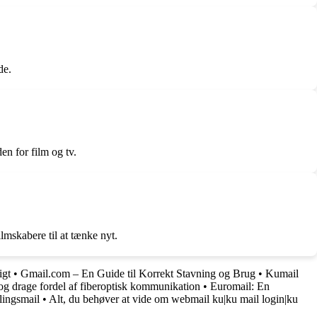
de.
en for film og tv.
ilmskabere til at tænke nyt.
igt
•
Gmail.com – En Guide til Korrekt Stavning og Brug
•
Kumail
å og drage fordel af fiberoptisk kommunikation
•
Euromail: En
lingsmail
•
Alt, du behøver at vide om webmail ku|ku mail login|ku