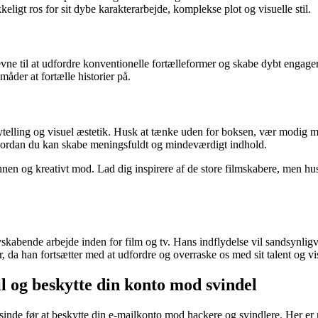
eligt ros for sit dybe karakterarbejde, komplekse plot og visuelle stil.
ne til at udfordre konventionelle fortælleformer og skabe dybt engager
åder at fortælle historier på.
rytelling og visuel æstetik. Husk at tænke uden for boksen, vær modig 
, hvordan du kan skabe meningsfuldt og mindeværdigt indhold.
en og kreativt mod. Lad dig inspirere af de store filmskabere, men husk
skabende arbejde inden for film og tv. Hans indflydelse vil sandsynli
a han fortsætter med at udfordre og overraske os med sit talent og visi
l og beskytte din konto mod svindel
inde før at beskytte din e-mailkonto mod hackere og svindlere. Her er no