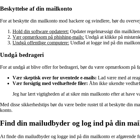
Beskyttelse af din mailkonto
For at beskytte din mailkonto mod hackere og svindlere, bør du overvej
Hold din software opdateret:
Opdater regelmæssigt din mailklient
Vær opmærksom på phishing-mails:
Undgå at klikke på mistænkel
Undgå offentlige computere:
Undlad at logge ind på din mailkont
Undgå bedrageri
For at undgå at blive offer for bedrageri, bør du være opmærksom på f
Vær skeptisk over for uventede e-mails:
Lad være med at reage
Vær forsigtig med vedhæftede filer:
Åbn ikke ukendte vedhæfte
Jeg har lært vigtigheden af at sikre min mailkonto efter at have 
Med disse sikkerhedstips bør du være bedre rustet til at beskytte din m
konto.
Find din mailudbyder og log ind på din mai
At finde din mailudbyder og logge ind på din mailkonto er afgørende fo