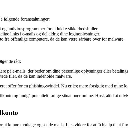
e følgende foranstaltninger:
 og antivirusprogrammer for at lukke sikkerhedshuller.
ige links i e-mails og del aldrig dine loginoplysninger.
o fra offentlige computere, da de kan være sårbare over for malware.
ølgende råd:
re på e-mails, der beder om dine personlige oplysninger eller betaling
de filer, da de kan indeholde malware.
været offer for en phishing-svindel. Nu er jeg mere forsigtig med mine l
ailkonto og undgå potentielt farlige situationer online. Husk altid at u
lkonto
r at kunne modtage og sende mails. Læs videre for at få hjælp til at fi