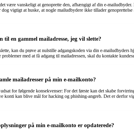
det være vanskeligt at genoprette den, afhængigt af din e-mailudbyder.
 dog vigtigt at huske, at nogle mailudbydere ikke tillader genoprettelse a
til en gammel mailadresse, jeg vil slette?
ette, kan du prøve at nulstille adgangskoden via din e-mailudbyders hje
 problemer med at få adgang til mailadressen, skal du kontakte kundesu
gamle mailadresser på min e-mailkonto?
sat for følgende konsekvenser: For det første kan det skabe forvirring, 
 konti kan blive mål for hacking og phishing-angreb. Det er derfor vigt
toplysninger på min e-mailkonto er opdaterede?