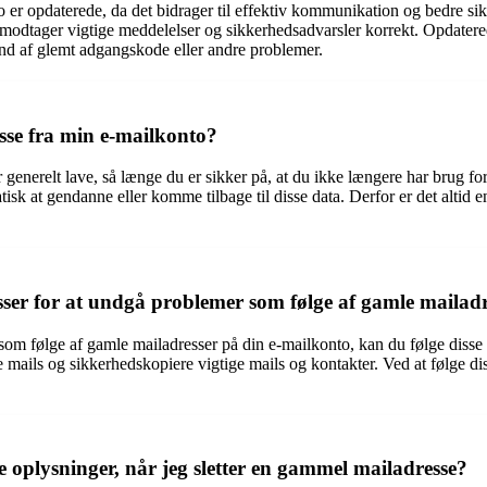
nto er opdaterede, da det bidrager til effektiv kommunikation og bedre 
 du modtager vigtige meddelelser og sikkerhedsadvarsler korrekt. Opdate
nd af glemt adgangskode eller andre problemer.
esse fra min e-mailkonto?
 generelt lave, så længe du er sikker på, at du ikke længere har brug fo
k at gendanne eller komme tilbage til disse data. Derfor er det altid en 
ser for at undgå problemer som følge af gamle mailad
som følge af gamle mailadresser på din e-mailkonto, kan du følge disse t
ne mails og sikkerhedskopiere vigtige mails og kontakter. Ved at følge d
e oplysninger, når jeg sletter en gammel mailadresse?