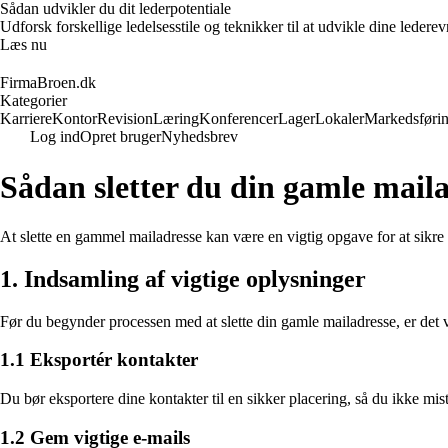
Sådan udvikler du dit lederpotentiale
Udforsk forskellige ledelsesstile og teknikker til at udvikle dine leder
Læs nu
FirmaBroen.dk
Kategorier
Karriere
Kontor
Revision
Læring
Konferencer
Lager
Lokaler
Markedsføri
Log ind
Opret bruger
Nyhedsbrev
Sådan sletter du din gamle mail
At slette en gammel mailadresse kan være en vigtig opgave for at sikre d
1. Indsamling af vigtige oplysninger
Før du begynder processen med at slette din gamle mailadresse, er det vi
1.1 Eksportér kontakter
Du bør eksportere dine kontakter til en sikker placering, så du ikke mist
1.2 Gem vigtige e-mails