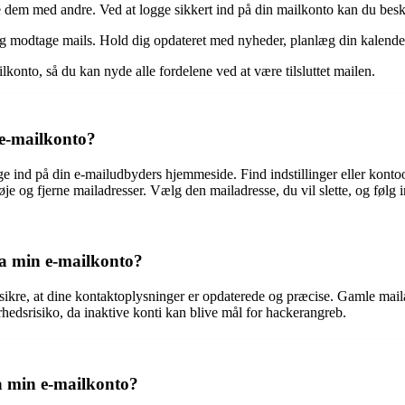
ele dem med andre. Ved at logge sikkert ind på din mailkonto kan du bes
og modtage mails. Hold dig opdateret med nyheder, planlæg din kalender
konto, så du kan nyde alle fordelene ved at være tilsluttet mailen.
 e-mailkonto?
gge ind på din e-mailudbyders hjemmeside. Find indstillinger eller kont
je og fjerne mailadresser. Vælg den mailadresse, du vil slette, og følg i
fra min e-mailkonto?
t sikre, at dine kontaktoplysninger er opdaterede og præcise. Gamle maila
hedsrisiko, da inaktive konti kan blive mål for hackerangreb.
på min e-mailkonto?