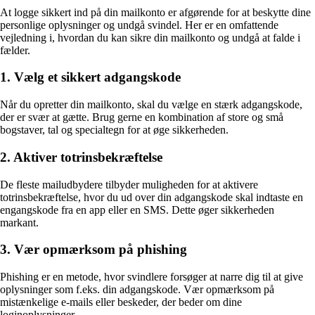
At logge sikkert ind på din mailkonto er afgørende for at beskytte dine
personlige oplysninger og undgå svindel. Her er en omfattende
vejledning i, hvordan du kan sikre din mailkonto og undgå at falde i
fælder.
1. Vælg et sikkert adgangskode
Når du opretter din mailkonto, skal du vælge en stærk adgangskode,
der er svær at gætte. Brug gerne en kombination af store og små
bogstaver, tal og specialtegn for at øge sikkerheden.
2. Aktiver totrinsbekræftelse
De fleste mailudbydere tilbyder muligheden for at aktivere
totrinsbekræftelse, hvor du ud over din adgangskode skal indtaste en
engangskode fra en app eller en SMS. Dette øger sikkerheden
markant.
3. Vær opmærksom på phishing
Phishing er en metode, hvor svindlere forsøger at narre dig til at give
oplysninger som f.eks. din adgangskode. Vær opmærksom på
mistænkelige e-mails eller beskeder, der beder om dine
loginoplysninger.