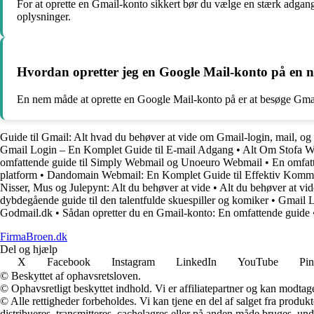
For at oprette en Gmail-konto sikkert bør du vælge en stærk adgang
oplysninger.
Hvordan opretter jeg en Google Mail-konto på en
En nem måde at oprette en Google Mail-konto på er at besøge Gmail
Guide til Gmail: Alt hvad du behøver at vide om Gmail-login, mail, o
Gmail Login – En Komplet Guide til E-mail Adgang
•
Alt Om Stofa W
omfattende guide til Simply Webmail og Unoeuro Webmail
•
En omfatt
platform
•
Dandomain Webmail: En Komplet Guide til Effektiv Komm
Nisser, Mus og Julepynt: Alt du behøver at vide
•
Alt du behøver at vi
dybdegående guide til den talentfulde skuespiller og komiker
•
Gmail L
Godmail.dk
•
Sådan opretter du en Gmail-konto: En omfattende guide
FirmaBroen.dk
Del og hjælp
X
Facebook
Instagram
LinkedIn
YouTube
Pin
© Beskyttet af ophavsretsloven.
© Ophavsretligt beskyttet indhold. Vi er affiliatepartner og kan modtag
© Alle rettigheder forbeholdes. Vi kan tjene en del af salget fra produk
distribueres, transmitteres, cachelagres eller på anden måde bruges, und