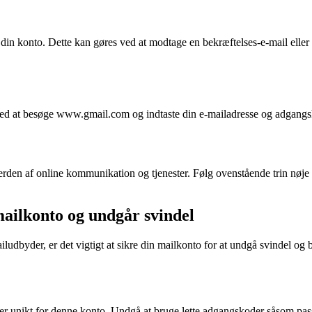
e din konto. Dette kan gøres ved at modtage en bekræftelses-e-mail eller
 ved at besøge www.gmail.com og indtaste din e-mailadresse og adgang
verden af online kommunikation og tjenester. Følg ovenstående trin nøj
mailkonto og undgår svindel
dbyder, er det vigtigt at sikre din mailkonto for at undgå svindel og b
 er unikt for denne konto. Undgå at bruge lette adgangskoder såsom pas