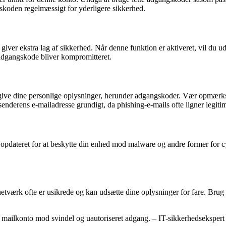
gskoden regelmæssigt for yderligere sikkerhed.
 giver ekstra lag af sikkerhed. Når denne funktion er aktiveret, vil du
n adgangskode bliver kompromitteret.
deregive dine personlige oplysninger, herunder adgangskoder. Vær opmær
d afsenderens e-mailadresse grundigt, da phishing-e-mails ofte ligner le
 opdateret for at beskytte din enhed mod malware og andre former for cy
etværk ofte er usikrede og kan udsætte dine oplysninger for fare. Brug i 
n mailkonto mod svindel og uautoriseret adgang. – IT-sikkerhedsekspert