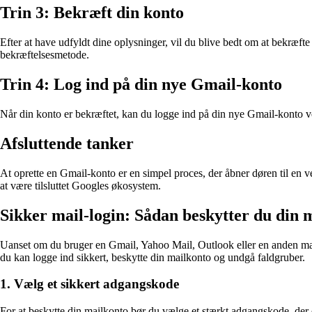
Trin 3: Bekræft din konto
Efter at have udfyldt dine oplysninger, vil du blive bedt om at bekræft
bekræftelsesmetode.
Trin 4: Log ind på din nye Gmail-konto
Når din konto er bekræftet, kan du logge ind på din nye Gmail-konto
Afsluttende tanker
At oprette en Gmail-konto er en simpel proces, der åbner døren til en 
at være tilsluttet Googles økosystem.
Sikker mail-login: Sådan beskytter du din 
Uanset om du bruger en Gmail, Yahoo Mail, Outlook eller en anden mailu
du kan logge ind sikkert, beskytte din mailkonto og undgå faldgruber.
1. Vælg et sikkert adgangskode
For at beskytte din mailkonto bør du vælge et stærkt adgangskode, der