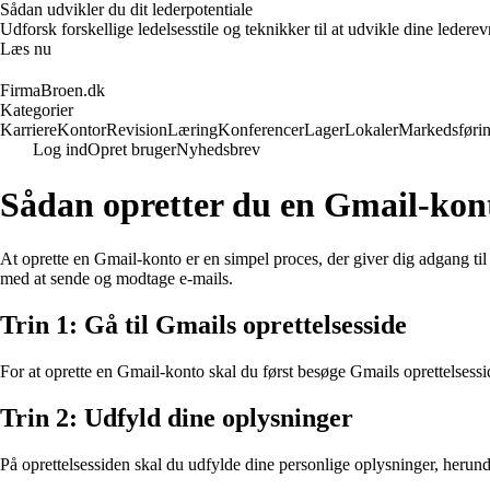
Sådan udvikler du dit lederpotentiale
Udforsk forskellige ledelsesstile og teknikker til at udvikle dine leder
Læs nu
FirmaBroen.dk
Kategorier
Karriere
Kontor
Revision
Læring
Konferencer
Lager
Lokaler
Markedsføri
Log ind
Opret bruger
Nyhedsbrev
Sådan opretter du en Gmail-kon
At oprette en Gmail-konto er en simpel proces, der giver dig adgang 
med at sende og modtage e-mails.
Trin 1: Gå til Gmails oprettelsesside
For at oprette en Gmail-konto skal du først besøge Gmails oprettelsess
Trin 2: Udfyld dine oplysninger
På oprettelsessiden skal du udfylde dine personlige oplysninger, heru