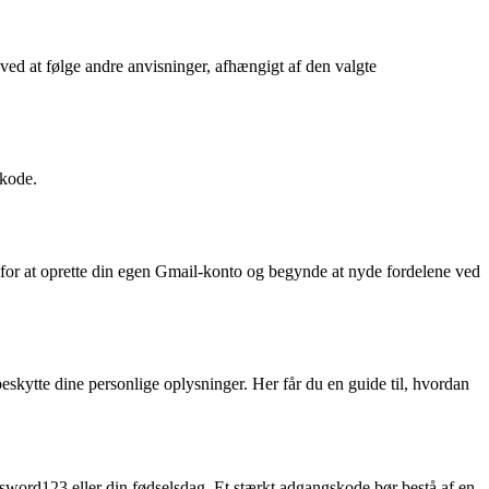
 ved at følge andre anvisninger, afhængigt af den valgte
skode.
e for at oprette din egen Gmail-konto og begynde at nyde fordelene ved
eskytte dine personlige oplysninger. Her får du en guide til, hvordan
sword123 eller din fødselsdag. Et stærkt adgangskode bør bestå af en