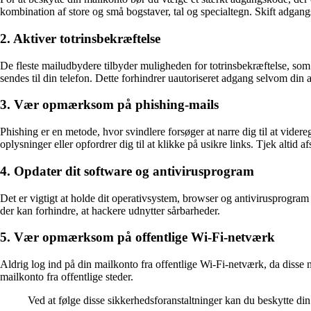
kombination af store og små bogstaver, tal og specialtegn. Skift adgan
2. Aktiver totrinsbekræftelse
De fleste mailudbydere tilbyder muligheden for totrinsbekræftelse, som
sendes til din telefon. Dette forhindrer uautoriseret adgang selvom di
3. Vær opmærksom på phishing-mails
Phishing er en metode, hvor svindlere forsøger at narre dig til at vi
oplysninger eller opfordrer dig til at klikke på usikre links. Tjek alti
4. Opdater dit software og antivirusprogram
Det er vigtigt at holde dit operativsystem, browser og antivirusprogram
der kan forhindre, at hackere udnytter sårbarheder.
5. Vær opmærksom på offentlige Wi-Fi-netværk
Aldrig log ind på din mailkonto fra offentlige Wi-Fi-netværk, da disse n
mailkonto fra offentlige steder.
Ved at følge disse sikkerhedsforanstaltninger kan du beskytte di