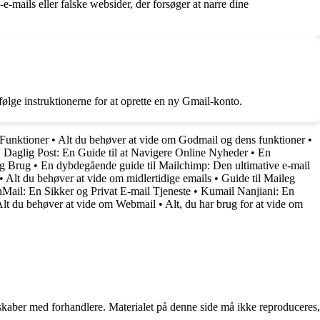
mails eller falske websider, der forsøger at narre dine
lge instruktionerne for at oprette en ny Gmail-konto.
Funktioner
•
Alt du behøver at vide om Godmail og dens funktioner
•
•
Daglig Post: En Guide til at Navigere Online Nyheder
•
En
og Brug
•
En dybdegående guide til Mailchimp: Den ultimative e-mail
•
Alt du behøver at vide om midlertidige emails
•
Guide til Maileg
nMail: En Sikker og Privat E-mail Tjeneste
•
Kumail Nanjiani: En
Alt du behøver at vide om Webmail
•
Alt, du har brug for at vide om
erskaber med forhandlere. Materialet på denne side må ikke reproduceres,