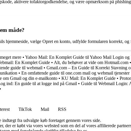
skode, aktivere tofaktorgodkendelse, og være opmærksom på phishing-e-
 nem måde?
s hjemmeside, vælge Opret en konto, udfylde formularen korrekt, og fø
g meget mere
•
Yahoo Mail: En Komplet Guide til Yahoo Mail Login og 
ebmail: En Komplet Guide
•
Alt, du behøver at vide om Hotmail.com
ende guide til webmail
•
Gmail.com – En Guide til Korrekt Stavning 
unikation
•
En omfattende guide til one.com mail og webmail tjenester
de om Gmail og din e-mailkonto
•
KU Mail: En Komplet Guide
•
Proto
og ind: En guide til at logge ind på Gmail
•
Guide til Webmail Login: 
•
terest
TikTok
Mail
RSS
e indtægt fra udvalgte køb foretaget gennem vores side.
ter, der er købt via vores websted som en del af vores affilierede partn
tagen med forudgående skriftlig tilladelse fra os.