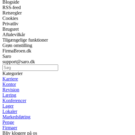
Blogside
RSS-feed
Retsregler
Cookies
Privatliv
Brugsret
Aftalevilkår
Tilgængelige funktioner
Grøn omstilling
FirmaBroen.dk
Saro
support@saro.dk
Kategorier
Karriere
Kontor
Revision
Læring
Konferencer
Lager
Lokaler
Markedsføring
Penge
Firmaer
Bliv klogere på os