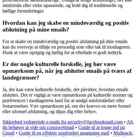
misforstås eller virke upassende, og hold dig til traditionelle og
høflige formuleringer.
Hvordan kan jeg skabe en mindeværdig og positiv
afslutning på mine emails?
For at skabe en mindeværdig og positiv afslutning på dine emails
kan du overveje at tilføje en personlig note eller tak til modtageren.
Husk at være oprigtig og høflig for at efterlade et godt indtryk.
Er der nogle kulturelle forskelle, jeg bør være
opmærksom på, når jeg afslutter emails på tværs af
landegrænser?
Ja, der kan være kulturelle forskelle, der påvirker, hvordan emails
afsluttes. Det er vigtigt at være opmærksom på kulturelle normer og
præferencer i modtagerens land for at undgå misforståelser eller
fornærmelser. Vær opmærksom på, om der kræves en mere formel
eller uformel afslutning, og tilpas dig efter behov.
Sikkerhed vedrørende e-mails fra security@facebookmail.com
•
Alt,
du behøver at vide om comxwebmail
•
Guide til at logge ind på
Gmail
•
Guide til en effektiv uopfordret ansøgning mail
•
Mailtrack: