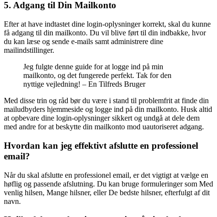
5. Adgang til Din Mailkonto
Efter at have indtastet dine login-oplysninger korrekt, skal du kunne
få adgang til din mailkonto. Du vil blive ført til din indbakke, hvor
du kan læse og sende e-mails samt administrere dine
mailindstillinger.
Jeg fulgte denne guide for at logge ind på min
mailkonto, og det fungerede perfekt. Tak for den
nyttige vejledning! – En Tilfreds Bruger
Med disse trin og råd bør du være i stand til problemfrit at finde din
mailudbyders hjemmeside og logge ind på din mailkonto. Husk altid
at opbevare dine login-oplysninger sikkert og undgå at dele dem
med andre for at beskytte din mailkonto mod uautoriseret adgang.
Hvordan kan jeg effektivt afslutte en professionel
email?
Når du skal afslutte en professionel email, er det vigtigt at vælge en
høflig og passende afslutning. Du kan bruge formuleringer som Med
venlig hilsen, Mange hilsner, eller De bedste hilsner, efterfulgt af dit
navn.