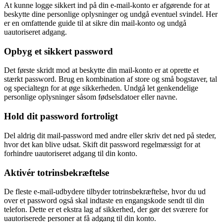
At kunne logge sikkert ind på din e-mail-konto er afgørende for at
beskytte dine personlige oplysninger og undgå eventuel svindel. Her
er en omfattende guide til at sikre din mail-konto og undgå
uautoriseret adgang.
Opbyg et sikkert password
Det første skridt mod at beskytte din mail-konto er at oprette et
stærkt password. Brug en kombination af store og små bogstaver, tal
og specialtegn for at øge sikkerheden. Undgå let genkendelige
personlige oplysninger såsom fødselsdatoer eller navne.
Hold dit password fortroligt
Del aldrig dit mail-password med andre eller skriv det ned på steder,
hvor det kan blive udsat. Skift dit password regelmæssigt for at
forhindre uautoriseret adgang til din konto.
Aktivér totrinsbekræftelse
De fleste e-mail-udbydere tilbyder totrinsbekræftelse, hvor du ud
over et password også skal indtaste en engangskode sendt til din
telefon. Dette er et ekstra lag af sikkerhed, der gør det sværere for
uautoriserede personer at få adgang til din konto.