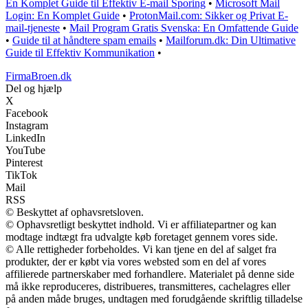
En Komplet Guide til Effektiv E-mail Sporing
•
Microsoft Mail
Login: En Komplet Guide
•
ProtonMail.com: Sikker og Privat E-
mail-tjeneste
•
Mail Program Gratis Svenska: En Omfattende Guide
•
Guide til at håndtere spam emails
•
Mailforum.dk: Din Ultimative
Guide til Effektiv Kommunikation
•
FirmaBroen.dk
Del og hjælp
X
Facebook
Instagram
LinkedIn
YouTube
Pinterest
TikTok
Mail
RSS
© Beskyttet af ophavsretsloven.
© Ophavsretligt beskyttet indhold. Vi er affiliatepartner og kan
modtage indtægt fra udvalgte køb foretaget gennem vores side.
© Alle rettigheder forbeholdes. Vi kan tjene en del af salget fra
produkter, der er købt via vores websted som en del af vores
affilierede partnerskaber med forhandlere. Materialet på denne side
må ikke reproduceres, distribueres, transmitteres, cachelagres eller
på anden måde bruges, undtagen med forudgående skriftlig tilladelse