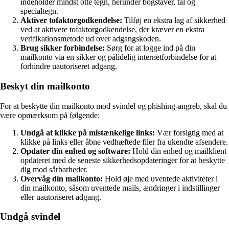
indeholder mindst otte tegn, herunder bogstaver, tal og
specialtegn.
Aktiver tofaktorgodkendelse:
Tilføj en ekstra lag af sikkerhed
ved at aktivere tofaktorgodkendelse, der kræver en ekstra
verifikationsmetode ud over adgangskoden.
Brug sikker forbindelse:
Sørg for at logge ind på din
mailkonto via en sikker og pålidelig internetforbindelse for at
forhindre uautoriseret adgang.
Beskyt din mailkonto
For at beskytte din mailkonto mod svindel og phishing-angreb, skal du
være opmærksom på følgende:
Undgå at klikke på mistænkelige links:
Vær forsigtig med at
klikke på links eller åbne vedhæftede filer fra ukendte afsendere.
Opdater din enhed og software:
Hold din enhed og mailklient
opdateret med de seneste sikkerhedsopdateringer for at beskytte
dig mod sårbarheder.
Overvåg din mailkonto:
Hold øje med uventede aktiviteter i
din mailkonto, såsom uventede mails, ændringer i indstillinger
eller uautoriseret adgang.
Undgå svindel