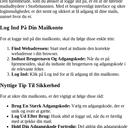
Den hjemmeside, som du ønsker at logge ind på, er en af de førende
mailudbydere i Storbritannien. Med et brugervenligt interface og sikre
loginmuligheder, er det nemt og sikkert at få adgang til dine mails,
uanset hvor du er.
Log Ind På Din Mailkonto
For at logge ind på din mailkonto, skal du følge disse enkle trin:
Find Webadressen:
Start med at indtaste den korrekte
webadresse i din browser.
Indtast Brugernavn Og Adgangskode:
Når du er på
hjemmesiden, skal du indtaste dit brugernavn og adgangskode i
de relevante felter.
Log Ind:
Klik på Log ind for at få adgang til din mailkonto.
Nyttige Tip Til Sikkerhed
For at sikre din mailkonto, er det vigtigt at følge disse råd:
Brug En Stærk Adgangskode:
Vælg en adgangskode, der er
unik og svær at gætte.
Log Ud Efter Brug:
Husk altid at logge ud, når du er færdig
med at tjekke din mail.
Hold Din Adgangskode Fortrolig:
Del aldrig din adgangskode