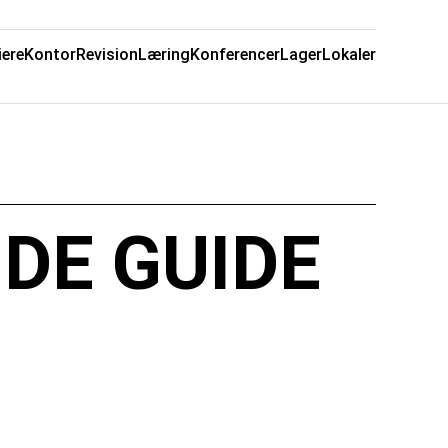
iere
Kontor
Revision
Læring
Konferencer
Lager
Lokaler
DE GUIDE