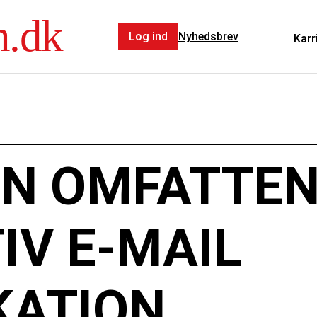
n.dk
Log ind
Nyhedsbrev
Karr
EN OMFATTEN
TIV E-MAIL
ATION