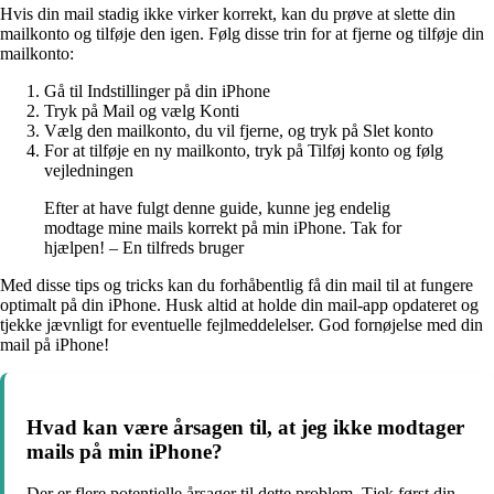
Hvis din mail stadig ikke virker korrekt, kan du prøve at slette din
mailkonto og tilføje den igen. Følg disse trin for at fjerne og tilføje din
mailkonto:
Gå til Indstillinger på din iPhone
Tryk på Mail og vælg Konti
Vælg den mailkonto, du vil fjerne, og tryk på Slet konto
For at tilføje en ny mailkonto, tryk på Tilføj konto og følg
vejledningen
Efter at have fulgt denne guide, kunne jeg endelig
modtage mine mails korrekt på min iPhone. Tak for
hjælpen! – En tilfreds bruger
Med disse tips og tricks kan du forhåbentlig få din mail til at fungere
optimalt på din iPhone. Husk altid at holde din mail-app opdateret og
tjekke jævnligt for eventuelle fejlmeddelelser. God fornøjelse med din
mail på iPhone!
Hvad kan være årsagen til, at jeg ikke modtager
mails på min iPhone?
Der er flere potentielle årsager til dette problem. Tjek først din