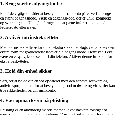
1. Brug stærke adgangskoder
En af de vigtigste måder at beskytte din mailkonto på er ved at bruge
en stærk adgangskode. Vælg en adgangskode, der er unik, kompleks
og svær at gætte. Undgå at bruge lette at gætte information som dit
fødselsdato eller navn.
2. Aktivér totrinsbekræftelse
Med totrinsbekræftelse får du en ekstra sikkerhedslags ved at kræve en
ekstra form for godkendelse udover din adgangskode. Dette kan f.eks.
være en engangskode sendt til din telefon. Aktivér denne funktion for
ekstra beskyttelse.
3. Hold din enhed sikker
Sørg for at holde din enhed opdateret med den seneste software og
antivirusprogrammer for at beskytte dig mod malware og virus, der kan
true sikkerheden på din mailkonto.
4. Vær opmærksom på phishing
Phishing er en almindelig svindelmetode, hvor hackere forsøger at
narre dig til at give dine oplysninger. Vær mistænksom overfor e-mails,