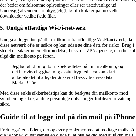
der beder om følsomme oplysninger eller ser usædvanlige ud.
Undersøg afsenderen omhyggeligt, før du klikker på links eller
downloader vedhæftede filer.
5. Undgå offentlige Wi-Fi-netværk
Undgå at logge ind på din mailkonto fra offentlige Wi-Fi-netværk, da
disse netværk ofte er usikre og kan udsætte dine data for risiko. Brug i
stedet en sikker internetforbindelse, f.eks. en VPN-tjeneste, når du skal
tilgå din mailkonto på farten.
Jeg har altid brugt totrinsbekræftelse på min mailkonto, og
det har virkelig givet mig ekstra tryghed. Jeg kan klart
anbefale det til alle, der ønsker at beskytte deres data. –
Maria, 32 år
Med disse enkle sikkerhedstips kan du beskytte din mailkonto mod
svindlere og sikre, at dine personlige oplysninger forbliver private og
sikre.
Guide til at logge ind på din mail på iPhone
Er du også en af dem, der oplever problemer med at modtage mails på
din iPhone? Vi har samlet en guide til at hjælpe dig med at få din mail