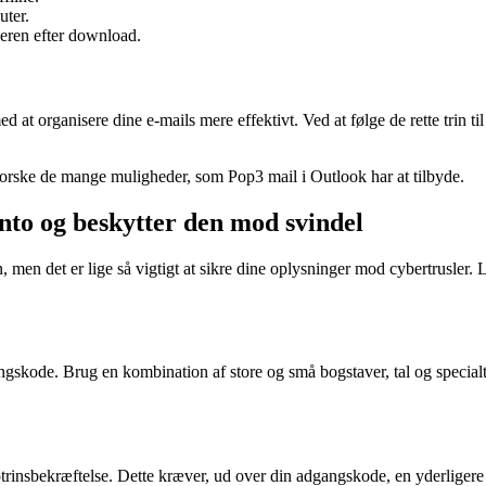
uter.
veren efter download.
d at organisere dine e-mails mere effektivt. Ved at følge de rette trin t
udforske de mange muligheder, som Pop3 mail i Outlook har at tilbyde.
nto og beskytter den mod svindel
, men det er lige så vigtigt at sikre dine oplysninger mod cybertrusler.
gangskode. Brug en kombination af store og små bogstaver, tal og speci
 totrinsbekræftelse. Dette kræver, ud over din adgangskode, en yderlige