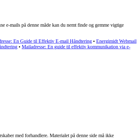
re dine e-mails på denne måde kan du nemt finde og gemme vigtige
resse: En Guide til Effektiv E-mail Håndtering
•
Energimidt Webmail
åndtering
•
Mailadresse: En guide til effektiv kommunikation via e-
tnerskaber med forhandlere. Materialet på denne side må ikke