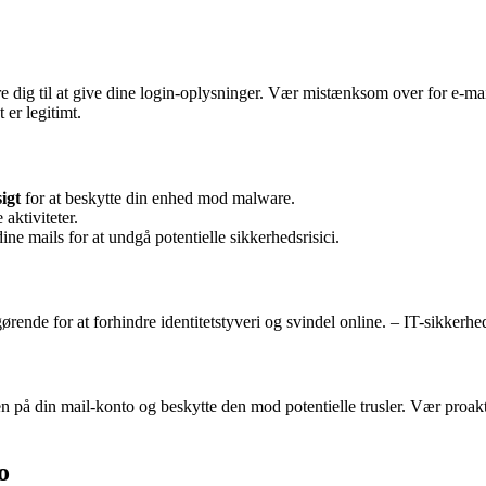
re dig til at give dine login-oplysninger. Vær mistænksom over for e-ma
 er legitimt.
igt
for at beskytte din enhed mod malware.
aktiviteter.
 dine mails for at undgå potentielle sikkerhedsrisici.
rende for at forhindre identitetstyveri og svindel online. – IT-sikkerh
n på din mail-konto og beskytte den mod potentielle trusler. Vær proakt
o