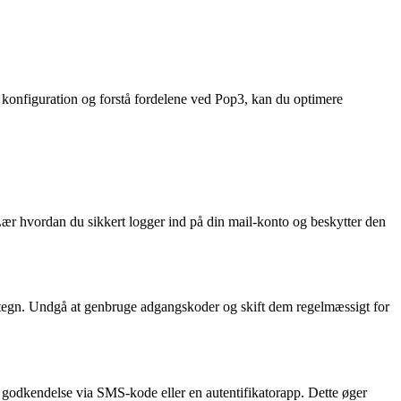
il konfiguration og forstå fordelene ved Pop3, kan du optimere
 Lær hvordan du sikkert logger ind på din mail-konto og beskytter den
altegn. Undgå at genbruge adgangskoder og skift dem regelmæssigt for
re godkendelse via SMS-kode eller en autentifikatorapp. Dette øger