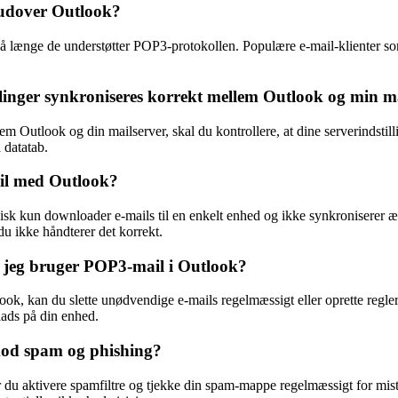
 udover Outlook?
så længe de understøtter POP3-protokollen. Populære e-mail-klienter 
linger synkroniseres korrekt mellem Outlook og min m
em Outlook og din mailserver, skal du kontrollere, at dine serverindstill
 datatab.
il med Outlook?
k kun downloader e-mails til en enkelt enhed og ikke synkroniserer æn
u ikke håndterer det korrekt.
 jeg bruger POP3-mail i Outlook?
ok, kan du slette unødvendige e-mails regelmæssigt eller oprette regler
lads på din enhed.
mod spam og phishing?
du aktivere spamfiltre og tjekke din spam-mappe regelmæssigt for mistæ