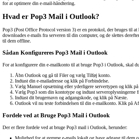
for at optimere din e-mail-håndtering.
Hvad er Pop3 Mail i Outlook?
Pop3 (Post Office Protocol version 3) er en protokol, der bruges til at
downloades e-mails fra serveren til din computer, og de slettes dereft
til dem offline.
Sådan Konfigureres Pop3 Mail i Outlook
For at konfigurere din e-mailkonto til at bruge Pop3 i Outlook, skal du 
Åbn Outlook og gå til Filer og vælg Tilføj konto.
Indtast din e-mailadresse og klik på Forbindelse.
Vælg Manuel opsætning eller yderligere servertypen og klik p
Vælg Pop3 som din kontotype og indtast serveroplysningerne f
Indtast dit brugernavn og adgangskode, og klik på Næste.
Outlook vil nu teste forbindelsen til din e-mailkonto. Klik på Afsl
Fordele ved at Bruge Pop3 Mail i Outlook
Der er flere fordele ved at bruge Pop3 mail i Outlook, herunder:
Mulighed for at gemme e-mails lokalt og have adgang til dem of