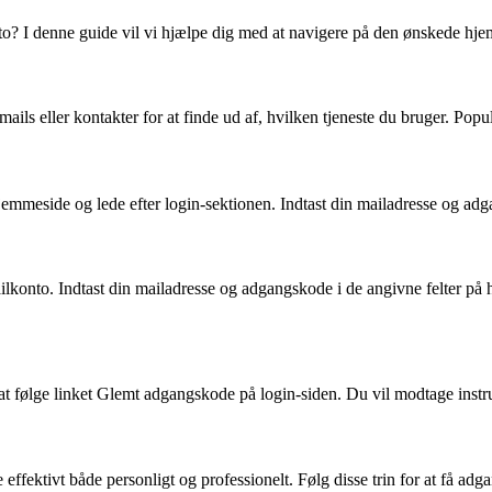
to? I denne guide vil vi hjælpe dig med at navigere på den ønskede hje
re mails eller kontakter for at finde ud af, hvilken tjeneste du bruger.
mmeside og lede efter login-sektionen. Indtast din mailadresse og adga
ailkonto. Indtast din mailadresse og adgangskode i de angivne felter på 
t følge linket Glemt adgangskode på login-siden. Du vil modtage instru
ektivt både personligt og professionelt. Følg disse trin for at få adgan