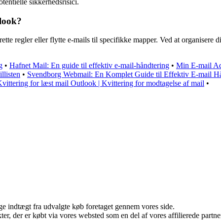
entielle sikkerhedsrisici.
tlook?
rette regler eller flytte e-mails til specifikke mapper. Ved at organise
g
•
Hafnet Mail: En guide til effektiv e-mail-håndtering
•
Min E-mail Ad
llisten
•
Svendborg Webmail: En Komplet Guide til Effektiv E-mail H
vittering for læst mail Outlook | Kvittering for modtagelse af mail
•
age indtægt fra udvalgte køb foretaget gennem vores side.
ukter, der er købt via vores websted som en del af vores affilierede par