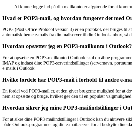
At kunne logge ind på din mailkonto er afgørende for at kommun
Hvad er POP3-mail, og hvordan fungerer det med O
POP3 (Post Office Protocol version 3) er en protokol, der bruges til 
automatisk hente e-mails fra din mailserver til din Outlook-inbox, så 
Hvordan opsætter jeg en POP3-mailkonto i Outlook?
For at opsætte en POP3-mailkonto i Outlook skal du åbne programmet 
IMAP og indtast dine POP3-serverindstillinger (servernavn, portnummer
e-mails i Outlook.
Hvilke fordele har POP3-mail i forhold til andre e-ma
En fordel ved POP3-mail er, at den giver brugerne mulighed for at dow
nem at opsætte og bruge, hvilket gør den til en populær valgmulighed 
Hvordan sikrer jeg mine POP3-mailindstillinger i Ou
For at sikre dine POP3-mailindstillinger i Outlook kan du aktivere 
både Outlook-programmet og din e-mail-server for at beskytte dine dat