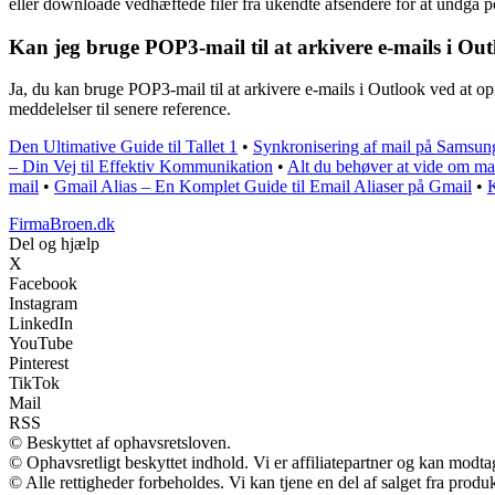
eller downloade vedhæftede filer fra ukendte afsendere for at undgå pot
Kan jeg bruge POP3-mail til at arkivere e-mails i Ou
Ja, du kan bruge POP3-mail til at arkivere e-mails i Outlook ved at op
meddelelser til senere reference.
Den Ultimative Guide til Tallet 1
•
Synkronisering af mail på Samsun
– Din Vej til Effektiv Kommunikation
•
Alt du behøver at vide om mai
mail
•
Gmail Alias – En Komplet Guide til Email Aliaser på Gmail
•
K
FirmaBroen.dk
Del og hjælp
X
Facebook
Instagram
LinkedIn
YouTube
Pinterest
TikTok
Mail
RSS
© Beskyttet af ophavsretsloven.
© Ophavsretligt beskyttet indhold. Vi er affiliatepartner og kan modt
© Alle rettigheder forbeholdes. Vi kan tjene en del af salget fra prod