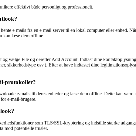
ikere effektivt både personligt og professionelt.
utlook?
at hente e-mails fra en e-mail-server til en lokal computer eller enhed.
du kan læse dem offline.
og vælge File og derefter Add Account. Indtast dine kontaktoplysning
, sikkerhedstype osv.). Efter at have indtastet dine legitimationsoply
il-protokoller?
nloade e-mails til deres enheder og læse dem offline. Dette kan være n
for e-mail-brugere.
tlook?
sikkerhedsfunktioner som TLS/SSL-kryptering og indstille stærke adgan
a mod potentielle trusler.