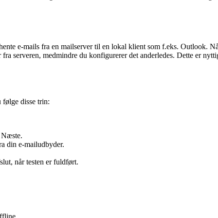
 hente e-mails fra en mailserver til en lokal klient som f.eks. Outlook. 
er fra serveren, medmindre du konfigurerer det anderledes. Dette er nyt
følge disse trin:
å Næste.
ra din e-mailudbyder.
ut, når testen er fuldført.
fline.