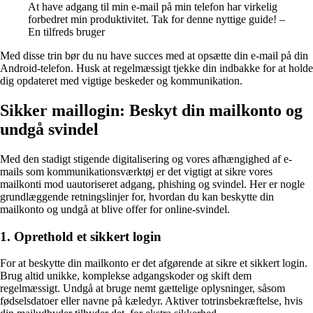
At have adgang til min e-mail på min telefon har virkelig
forbedret min produktivitet. Tak for denne nyttige guide! –
En tilfreds bruger
Med disse trin bør du nu have succes med at opsætte din e-mail på din
Android-telefon. Husk at regelmæssigt tjekke din indbakke for at holde
dig opdateret med vigtige beskeder og kommunikation.
Sikker maillogin: Beskyt din mailkonto og
undgå svindel
Med den stadigt stigende digitalisering og vores afhængighed af e-
mails som kommunikationsværktøj er det vigtigt at sikre vores
mailkonti mod uautoriseret adgang, phishing og svindel. Her er nogle
grundlæggende retningslinjer for, hvordan du kan beskytte din
mailkonto og undgå at blive offer for online-svindel.
1. Oprethold et sikkert login
For at beskytte din mailkonto er det afgørende at sikre et sikkert login.
Brug altid unikke, komplekse adgangskoder og skift dem
regelmæssigt. Undgå at bruge nemt gættelige oplysninger, såsom
fødselsdatoer eller navne på kæledyr. Aktiver totrinsbekræftelse, hvis