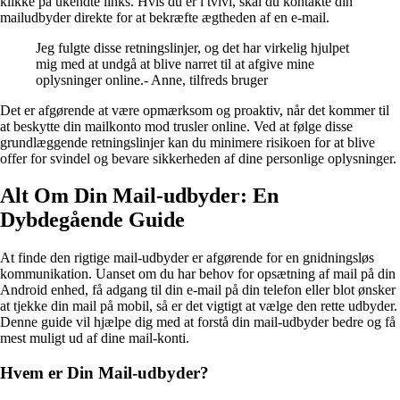
klikke på ukendte links. Hvis du er i tvivl, skal du kontakte din
mailudbyder direkte for at bekræfte ægtheden af en e-mail.
Jeg fulgte disse retningslinjer, og det har virkelig hjulpet
mig med at undgå at blive narret til at afgive mine
oplysninger online.- Anne, tilfreds bruger
Det er afgørende at være opmærksom og proaktiv, når det kommer til
at beskytte din mailkonto mod trusler online. Ved at følge disse
grundlæggende retningslinjer kan du minimere risikoen for at blive
offer for svindel og bevare sikkerheden af dine personlige oplysninger.
Alt Om Din Mail-udbyder: En
Dybdegående Guide
At finde den rigtige mail-udbyder er afgørende for en gnidningsløs
kommunikation. Uanset om du har behov for opsætning af mail på din
Android enhed, få adgang til din e-mail på din telefon eller blot ønsker
at tjekke din mail på mobil, så er det vigtigt at vælge den rette udbyder.
Denne guide vil hjælpe dig med at forstå din mail-udbyder bedre og få
mest muligt ud af dine mail-konti.
Hvem er Din Mail-udbyder?