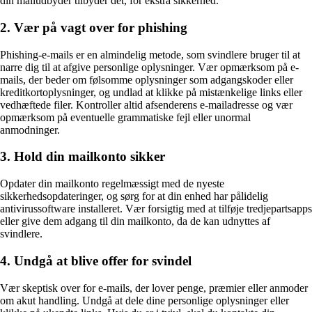
din mailudbyder tilbyder det, for ekstra sikkerhed.
2. Vær på vagt over for phishing
Phishing-e-mails er en almindelig metode, som svindlere bruger til at
narre dig til at afgive personlige oplysninger. Vær opmærksom på e-
mails, der beder om følsomme oplysninger som adgangskoder eller
kreditkortoplysninger, og undlad at klikke på mistænkelige links eller
vedhæftede filer. Kontroller altid afsenderens e-mailadresse og vær
opmærksom på eventuelle grammatiske fejl eller unormal
anmodninger.
3. Hold din mailkonto sikker
Opdater din mailkonto regelmæssigt med de nyeste
sikkerhedsopdateringer, og sørg for at din enhed har pålidelig
antivirussoftware installeret. Vær forsigtig med at tilføje tredjepartsapps
eller give dem adgang til din mailkonto, da de kan udnyttes af
svindlere.
4. Undgå at blive offer for svindel
Vær skeptisk over for e-mails, der lover penge, præmier eller anmoder
om akut handling. Undgå at dele dine personlige oplysninger eller