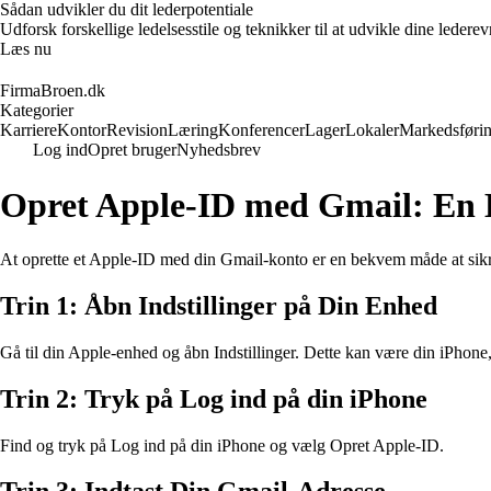
Sådan udvikler du dit lederpotentiale
Udforsk forskellige ledelsesstile og teknikker til at udvikle dine leder
Læs nu
FirmaBroen.dk
Kategorier
Karriere
Kontor
Revision
Læring
Konferencer
Lager
Lokaler
Markedsføri
Log ind
Opret bruger
Nyhedsbrev
Opret Apple-ID med Gmail: En
At oprette et Apple-ID med din Gmail-konto er en bekvem måde at sikre, 
Trin 1: Åbn Indstillinger på Din Enhed
Gå til din Apple-enhed og åbn Indstillinger. Dette kan være din iPhone
Trin 2: Tryk på Log ind på din iPhone
Find og tryk på Log ind på din iPhone og vælg Opret Apple-ID.