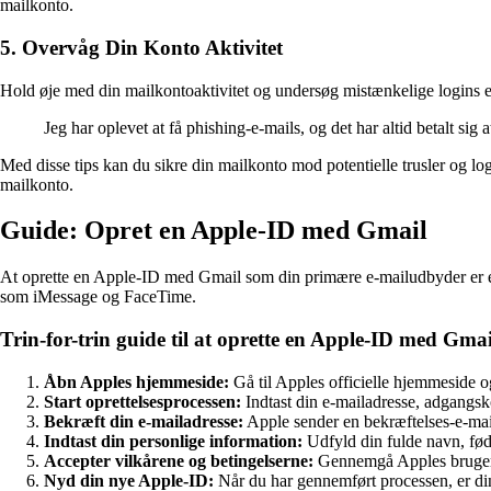
mailkonto.
5. Overvåg Din Konto Aktivitet
Hold øje med din mailkontoaktivitet og undersøg mistænkelige logins e
Jeg har oplevet at få phishing-e-mails, og det har altid betalt sig
Med disse tips kan du sikre din mailkonto mod potentielle trusler og log
mailkonto.
Guide: Opret en Apple-ID med Gmail
At oprette en Apple-ID med Gmail som din primære e-mailudbyder er e
som iMessage og FaceTime.
Trin-for-trin guide til at oprette en Apple-ID med Gmai
Åbn Apples hjemmeside:
Gå til Apples officielle hjemmeside o
Start oprettelsesprocessen:
Indtast din e-mailadresse, adgangs
Bekræft din e-mailadresse:
Apple sender en bekræftelses-e-mail 
Indtast din personlige information:
Udfyld din fulde navn, fød
Accepter vilkårene og betingelserne:
Gennemgå Apples brugeraft
Nyd din nye Apple-ID:
Når du har gennemført processen, er di