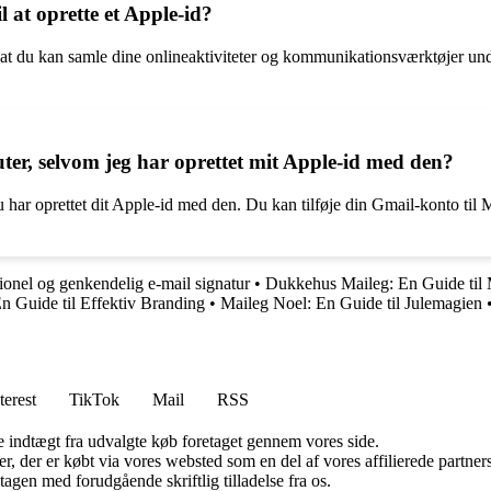
l at oprette et Apple-id?
r, at du kan samle dine onlineaktiviteter og kommunikationsværktøjer un
r, selvom jeg har oprettet mit Apple-id med den?
har oprettet dit Apple-id med den. Du kan tilføje din Gmail-konto til 
ionel og genkendelig e-mail signatur
•
Dukkehus Maileg: En Guide til
n Guide til Effektiv Branding
•
Maileg Noel: En Guide til Julemagien
terest
TikTok
Mail
RSS
e indtægt fra udvalgte køb foretaget gennem vores side.
ter, der er købt via vores websted som en del af vores affilierede partn
tagen med forudgående skriftlig tilladelse fra os.