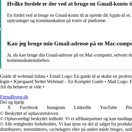
Hvilke fordele er der ved at bruge en Gmail-konto ti
En fordel ved at bruge en Gmail-konto til at oprette dit Apple-id e
oplysninger og kommunikation på tværs af platforme.
Kan jeg bruge min Gmail-adresse på en Mac-compute
Ja, du kan bruge din Gmail-adresse på en Mac-computer, selvom du 
kommunikationsbehov.
Guide til webmail fsdata
•
Email Logo: En guide til at skabe en profess
login
•
Kjærgaard Nettet Webmail – En Komplet Guide
•
Mail Logo: E
Alt du behøver at vide
•
FirmaBroen.dk
Del og hjælp
X
Facebook
Instagram
LinkedIn
YouTube
Pin
© Beskyttet af ophavsretsloven.
© Ophavsretligt beskyttet indhold. Vi er affiliatepartner og kan modtag
© Alle rettigheder forbeholdes. Vi kan tjene en del af salget fra produk
distribueres, transmitteres, cachelagres eller på anden måde bruges, und