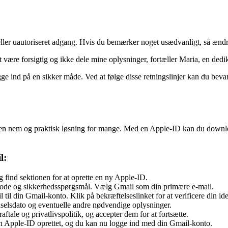
ller uautoriseret adgang. Hvis du bemærker noget usædvanligt, så ændr
 at være forsigtig og ikke dele mine oplysninger, fortæller Maria, en dedi
ge ind på en sikker måde. Ved at følge disse retningslinjer kan du bevar
n nem og praktisk løsning for mange. Med en Apple-ID kan du download
l:
g find sektionen for at oprette en ny Apple-ID.
kode og sikkerhedsspørgsmål. Vælg Gmail som din primære e-mail.
til din Gmail-konto. Klik på bekræftelseslinket for at verificere din iden
selsdato og eventuelle andre nødvendige oplysninger.
ale og privatlivspolitik, og accepter dem for at fortsætte.
n Apple-ID oprettet, og du kan nu logge ind med din Gmail-konto.