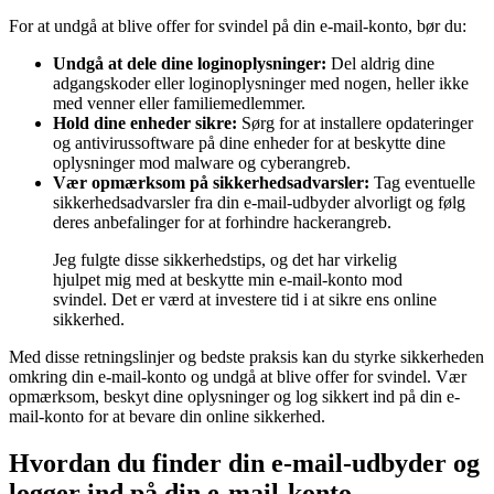
For at undgå at blive offer for svindel på din e-mail-konto, bør du:
Undgå at dele dine loginoplysninger:
Del aldrig dine
adgangskoder eller loginoplysninger med nogen, heller ikke
med venner eller familiemedlemmer.
Hold dine enheder sikre:
Sørg for at installere opdateringer
og antivirussoftware på dine enheder for at beskytte dine
oplysninger mod malware og cyberangreb.
Vær opmærksom på sikkerhedsadvarsler:
Tag eventuelle
sikkerhedsadvarsler fra din e-mail-udbyder alvorligt og følg
deres anbefalinger for at forhindre hackerangreb.
Jeg fulgte disse sikkerhedstips, og det har virkelig
hjulpet mig med at beskytte min e-mail-konto mod
svindel. Det er værd at investere tid i at sikre ens online
sikkerhed.
Med disse retningslinjer og bedste praksis kan du styrke sikkerheden
omkring din e-mail-konto og undgå at blive offer for svindel. Vær
opmærksom, beskyt dine oplysninger og log sikkert ind på din e-
mail-konto for at bevare din online sikkerhed.
Hvordan du finder din e-mail-udbyder og
logger ind på din e-mail-konto