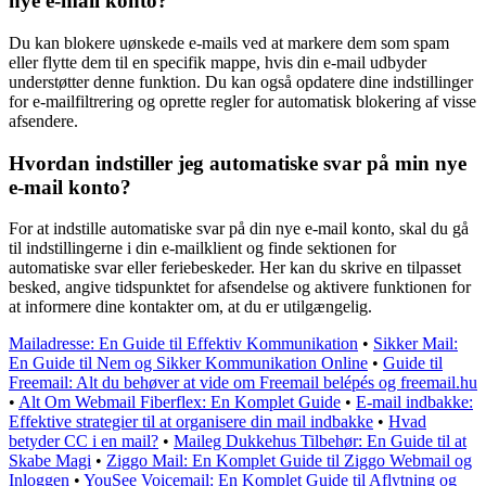
nye e-mail konto?
Du kan blokere uønskede e-mails ved at markere dem som spam
eller flytte dem til en specifik mappe, hvis din e-mail udbyder
understøtter denne funktion. Du kan også opdatere dine indstillinger
for e-mailfiltrering og oprette regler for automatisk blokering af visse
afsendere.
Hvordan indstiller jeg automatiske svar på min nye
e-mail konto?
For at indstille automatiske svar på din nye e-mail konto, skal du gå
til indstillingerne i din e-mailklient og finde sektionen for
automatiske svar eller feriebeskeder. Her kan du skrive en tilpasset
besked, angive tidspunktet for afsendelse og aktivere funktionen for
at informere dine kontakter om, at du er utilgængelig.
Mailadresse: En Guide til Effektiv Kommunikation
•
Sikker Mail:
En Guide til Nem og Sikker Kommunikation Online
•
Guide til
Freemail: Alt du behøver at vide om Freemail belépés og freemail.hu
•
Alt Om Webmail Fiberflex: En Komplet Guide
•
E-mail indbakke:
Effektive strategier til at organisere din mail indbakke
•
Hvad
betyder CC i en mail?
•
Maileg Dukkehus Tilbehør: En Guide til at
Skabe Magi
•
Ziggo Mail: En Komplet Guide til Ziggo Webmail og
Inloggen
•
YouSee Voicemail: En Komplet Guide til Aflytning og