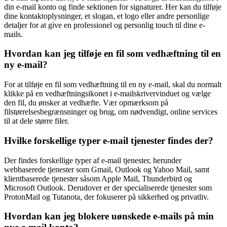
din e-mail konto og finde sektionen for signaturer. Her kan du tilføje
dine kontaktoplysninger, et slogan, et logo eller andre personlige
detaljer for at give en professionel og personlig touch til dine e-
mails.
Hvordan kan jeg tilføje en fil som vedhæftning til en
ny e-mail?
For at tilføje en fil som vedhæftning til en ny e-mail, skal du normalt
klikke på en vedhæftningsikonet i e-mailskrivervinduet og vælge
den fil, du ønsker at vedhæfte. Vær opmærksom på
filstørrelsesbegrænsninger og brug, om nødvendigt, online services
til at dele større filer.
Hvilke forskellige typer e-mail tjenester findes der?
Der findes forskellige typer af e-mail tjenester, herunder
webbaserede tjenester som Gmail, Outlook og Yahoo Mail, samt
klientbaserede tjenester såsom Apple Mail, Thunderbird og
Microsoft Outlook. Derudover er der specialiserede tjenester som
ProtonMail og Tutanota, der fokuserer på sikkerhed og privatliv.
Hvordan kan jeg blokere uønskede e-mails på min