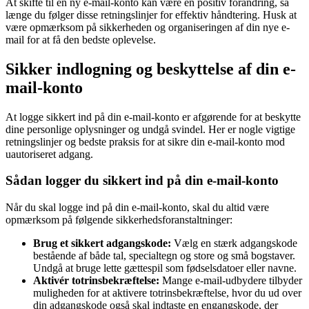
At skifte til en ny e-mail-konto kan være en positiv forandring, så
længe du følger disse retningslinjer for effektiv håndtering. Husk at
være opmærksom på sikkerheden og organiseringen af din nye e-
mail for at få den bedste oplevelse.
Sikker indlogning og beskyttelse af din e-
mail-konto
At logge sikkert ind på din e-mail-konto er afgørende for at beskytte
dine personlige oplysninger og undgå svindel. Her er nogle vigtige
retningslinjer og bedste praksis for at sikre din e-mail-konto mod
uautoriseret adgang.
Sådan logger du sikkert ind på din e-mail-konto
Når du skal logge ind på din e-mail-konto, skal du altid være
opmærksom på følgende sikkerhedsforanstaltninger:
Brug et sikkert adgangskode:
Vælg en stærk adgangskode
bestående af både tal, specialtegn og store og små bogstaver.
Undgå at bruge lette gættespil som fødselsdatoer eller navne.
Aktivér totrinsbekræftelse:
Mange e-mail-udbydere tilbyder
muligheden for at aktivere totrinsbekræftelse, hvor du ud over
din adgangskode også skal indtaste en engangskode, der