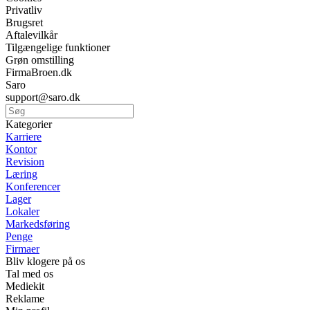
Privatliv
Brugsret
Aftalevilkår
Tilgængelige funktioner
Grøn omstilling
FirmaBroen.dk
Saro
support@saro.dk
Kategorier
Karriere
Kontor
Revision
Læring
Konferencer
Lager
Lokaler
Markedsføring
Penge
Firmaer
Bliv klogere på os
Tal med os
Mediekit
Reklame