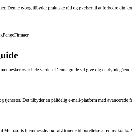
evner. Denne e-bog tilbyder praktiske råd og øvelser til at forbedre din
ng
Penge
Firmaer
guide
af mennesker over hele verden. Denne guide vil give dig en dybdegående 
g tjenester. Det tilbyder en pålidelig e-mail-platform med avancerede f
l Microsofts hjemmeside, og følg trinene til oprettelse af en ny konto