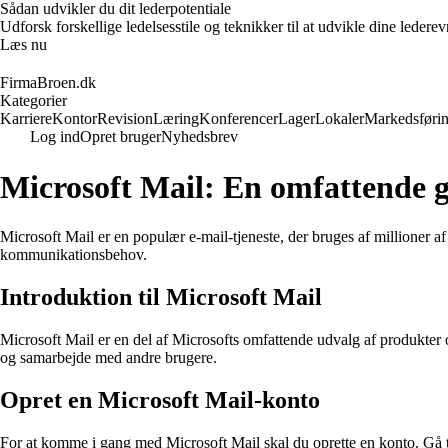
Sådan udvikler du dit lederpotentiale
Udforsk forskellige ledelsesstile og teknikker til at udvikle dine leder
Læs nu
FirmaBroen.dk
Kategorier
Karriere
Kontor
Revision
Læring
Konferencer
Lager
Lokaler
Markedsføri
Log ind
Opret bruger
Nyhedsbrev
Microsoft Mail: En omfattende 
Microsoft Mail er en populær e-mail-tjeneste, der bruges af millioner 
kommunikationsbehov.
Introduktion til Microsoft Mail
Microsoft Mail er en del af Microsofts omfattende udvalg af produkter o
og samarbejde med andre brugere.
Opret en Microsoft Mail-konto
For at komme i gang med Microsoft Mail skal du oprette en konto. Gå ti