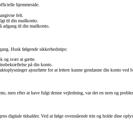
fficielle hjemmeside.
angivne felt.
gt til din mailkonto.
å adgang til din mailkonto.
dgang. Husk følgende sikkerhedstips:
k og svær at gætte.
insbekræftelse på din konto.
aktoplysninger ajourførte for at lettere kunne gendanne din konto ved 
o, men efter at have fulgt denne vejledning, var det en nem og proble
ns digitale tidsalder. Ved at følge ovenstående trin og holde dine oply