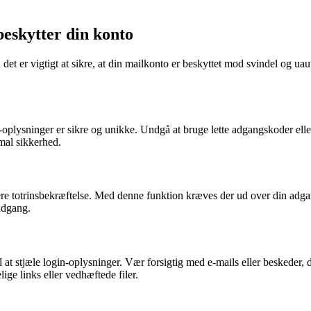
beskytter din konto
 det er vigtigt at sikre, at din mailkonto er beskyttet mod svindel og ua
gin-oplysninger er sikre og unikke. Undgå at bruge lette adgangskoder e
mal sikkerhed.
ere totrinsbekræftelse. Med denne funktion kræves der ud over din adga
adgang.
 at stjæle login-oplysninger. Vær forsigtig med e-mails eller beskeder, 
e links eller vedhæftede filer.