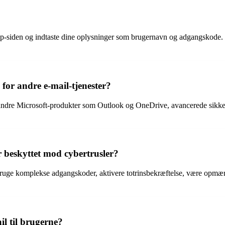
etup-siden og indtaste dine oplysninger som brugernavn og adgangskode.
for andre e-mail-tjenester?
 andre Microsoft-produkter som Outlook og OneDrive, avancerede sikker
 beskyttet mod cybertrusler?
 bruge komplekse adgangskoder, aktivere totrinsbekræftelse, være opmæ
il til brugerne?