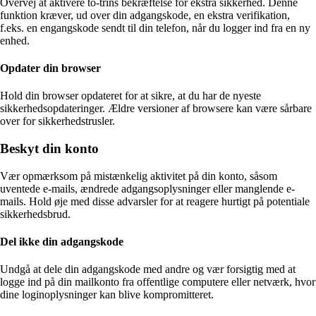
Overvej at aktivere to-trins bekræftelse for ekstra sikkerhed. Denne
funktion kræver, ud over din adgangskode, en ekstra verifikation,
f.eks. en engangskode sendt til din telefon, når du logger ind fra en ny
enhed.
Opdater din browser
Hold din browser opdateret for at sikre, at du har de nyeste
sikkerhedsopdateringer. Ældre versioner af browsere kan være sårbare
over for sikkerhedstrusler.
Beskyt din konto
Vær opmærksom på mistænkelig aktivitet på din konto, såsom
uventede e-mails, ændrede adgangsoplysninger eller manglende e-
mails. Hold øje med disse advarsler for at reagere hurtigt på potentiale
sikkerhedsbrud.
Del ikke din adgangskode
Undgå at dele din adgangskode med andre og vær forsigtig med at
logge ind på din mailkonto fra offentlige computere eller netværk, hvor
dine loginoplysninger kan blive kompromitteret.