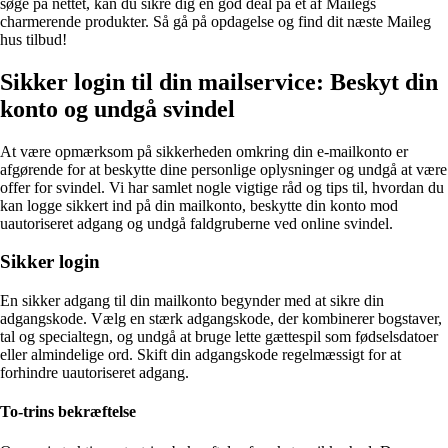
søge på nettet, kan du sikre dig en god deal på et af Mailegs
charmerende produkter. Så gå på opdagelse og find dit næste Maileg
hus tilbud!
Sikker login til din mailservice: Beskyt din
konto og undgå svindel
At være opmærksom på sikkerheden omkring din e-mailkonto er
afgørende for at beskytte dine personlige oplysninger og undgå at være
offer for svindel. Vi har samlet nogle vigtige råd og tips til, hvordan du
kan logge sikkert ind på din mailkonto, beskytte din konto mod
uautoriseret adgang og undgå faldgruberne ved online svindel.
Sikker login
En sikker adgang til din mailkonto begynder med at sikre din
adgangskode. Vælg en stærk adgangskode, der kombinerer bogstaver,
tal og specialtegn, og undgå at bruge lette gættespil som fødselsdatoer
eller almindelige ord. Skift din adgangskode regelmæssigt for at
forhindre uautoriseret adgang.
To-trins bekræftelse