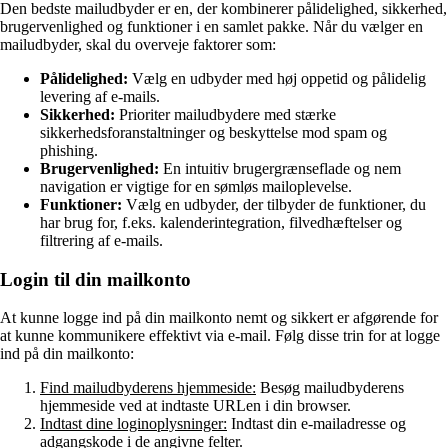
Den bedste mailudbyder er en, der kombinerer pålidelighed, sikkerhed,
brugervenlighed og funktioner i en samlet pakke. Når du vælger en
mailudbyder, skal du overveje faktorer som:
Pålidelighed:
Vælg en udbyder med høj oppetid og pålidelig
levering af e-mails.
Sikkerhed:
Prioriter mailudbydere med stærke
sikkerhedsforanstaltninger og beskyttelse mod spam og
phishing.
Brugervenlighed:
En intuitiv brugergrænseflade og nem
navigation er vigtige for en sømløs mailoplevelse.
Funktioner:
Vælg en udbyder, der tilbyder de funktioner, du
har brug for, f.eks. kalenderintegration, filvedhæftelser og
filtrering af e-mails.
Login til din mailkonto
At kunne logge ind på din mailkonto nemt og sikkert er afgørende for
at kunne kommunikere effektivt via e-mail. Følg disse trin for at logge
ind på din mailkonto:
Find mailudbyderens hjemmeside:
Besøg mailudbyderens
hjemmeside ved at indtaste URLen i din browser.
Indtast dine loginoplysninger:
Indtast din e-mailadresse og
adgangskode i de angivne felter.