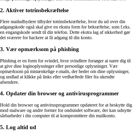
2. Aktiver totrinsbekræftelse
Flere mailudbydere tilbyder totrinsbekræftelse, hvor du ud over din
adgangskode også skal give en ekstra form for bekræftelse, som f.eks.
en engangskode sendt til din telefon. Dette ekstra lag af sikkerhed gør
det sværere for hackere at få adgang til din konto.
3. Vær opmærksom på phishing
Phishing er en form for svindel, hvor svindlere forsøger at narre dig til
at give dine loginoplysninger eller personlige oplysninger. Vær
opmærksom på mistænkelige e-mails, der beder om dine oplysninger,
og undlad at klikke på links eller vedhæftede filer fra ukendte
afsendere.
4. Opdater din browser og antivirusprogrammer
Hold din browser og antivirusprogrammer opdateret for at beskytte dig
mod malware og andre former for ondsindet software, der kan udnytte
sårbarheder i din computer til at kompromittere din mailkonto.
5. Log altid ud