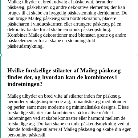
Maileg tilbyder et bredt udvalg af påskepynt, herunder
påskeæg, påskeharen og andre dekorative elementer, der kan
bruges til at skabe en hyggelig påskestemning derhjemme. Du
kan bruge Maileg påskeæg som borddekoration, placere
påskeharen i vindueskarmen eller arrangere påskeæg på en
dekorativ bakke for at skabe en smuk påskeopstilling.
Kombiner Maileg dekorationer med blomster, grene og andre
påskeelementer for at skabe en stemningsfuld
påskeudsmykning.
Hvilke forskellige stilarter af Maileg påskeæg
findes der, og hvordan kan de kombineres i
indretningen?
Maileg tilbyder en bred vifte af stilarter inden for påskeæg,
herunder vintage-inspirerede æg, romantiske æg med blonder
og perler, samt mere moderne og minimalistiske designs. Disse
forskellige stilarter kan kombineres på kreative måder i
indretningen ved at skabe kontraster eller harmoni mellem de
forskellige æg. Du kan skabe en unik påskeudsmykning ved at
blande forskellige stilarter af Maileg påskeæg og skabe din egen
personlige påskestil.