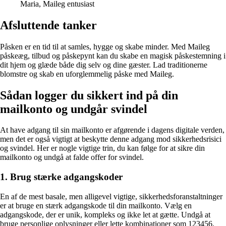
Maria, Maileg entusiast
Afsluttende tanker
Påsken er en tid til at samles, hygge og skabe minder. Med Maileg
påskeæg, tilbud og påskepynt kan du skabe en magisk påskestemning i
dit hjem og glæde både dig selv og dine gæster. Lad traditionerne
blomstre og skab en uforglemmelig påske med Maileg.
Sådan logger du sikkert ind på din
mailkonto og undgår svindel
At have adgang til sin mailkonto er afgørende i dagens digitale verden,
men det er også vigtigt at beskytte denne adgang mod sikkerhedsrisici
og svindel. Her er nogle vigtige trin, du kan følge for at sikre din
mailkonto og undgå at falde offer for svindel.
1. Brug stærke adgangskoder
En af de mest basale, men alligevel vigtige, sikkerhedsforanstaltninger
er at bruge en stærk adgangskode til din mailkonto. Vælg en
adgangskode, der er unik, kompleks og ikke let at gætte. Undgå at
bruge personlige oplysninger eller lette kombinationer som 123456.