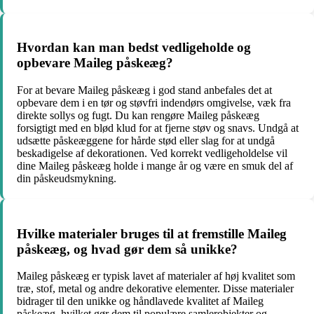
Hvordan kan man bedst vedligeholde og
opbevare Maileg påskeæg?
For at bevare Maileg påskeæg i god stand anbefales det at
opbevare dem i en tør og støvfri indendørs omgivelse, væk fra
direkte sollys og fugt. Du kan rengøre Maileg påskeæg
forsigtigt med en blød klud for at fjerne støv og snavs. Undgå at
udsætte påskeæggene for hårde stød eller slag for at undgå
beskadigelse af dekorationen. Ved korrekt vedligeholdelse vil
dine Maileg påskeæg holde i mange år og være en smuk del af
din påskeudsmykning.
Hvilke materialer bruges til at fremstille Maileg
påskeæg, og hvad gør dem så unikke?
Maileg påskeæg er typisk lavet af materialer af høj kvalitet som
træ, stof, metal og andre dekorative elementer. Disse materialer
bidrager til den unikke og håndlavede kvalitet af Maileg
påskeæg, hvilket gør dem til populære samlerobjekter og