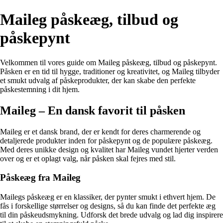
Maileg påskeæg, tilbud og
påskepynt
Velkommen til vores guide om Maileg påskeæg, tilbud og påskepynt.
Påsken er en tid til hygge, traditioner og kreativitet, og Maileg tilbyder
et smukt udvalg af påskeprodukter, der kan skabe den perfekte
påskestemning i dit hjem.
Maileg – En dansk favorit til påsken
Maileg er et dansk brand, der er kendt for deres charmerende og
detaljerede produkter inden for påskepynt og de populære påskeæg.
Med deres unikke design og kvalitet har Maileg vundet hjerter verden
over og er et oplagt valg, når påsken skal fejres med stil.
Påskeæg fra Maileg
Mailegs påskeæg er en klassiker, der pynter smukt i ethvert hjem. De
fås i forskellige størrelser og designs, så du kan finde det perfekte æg
til din påskeudsmykning. Udforsk det brede udvalg og lad dig inspirere