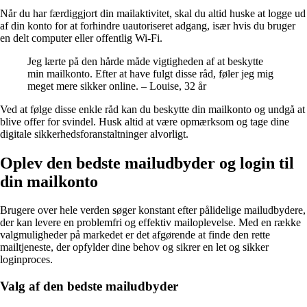
Når du har færdiggjort din mailaktivitet, skal du altid huske at logge ud
af din konto for at forhindre uautoriseret adgang, især hvis du bruger
en delt computer eller offentlig Wi-Fi.
Jeg lærte på den hårde måde vigtigheden af at beskytte
min mailkonto. Efter at have fulgt disse råd, føler jeg mig
meget mere sikker online. – Louise, 32 år
Ved at følge disse enkle råd kan du beskytte din mailkonto og undgå at
blive offer for svindel. Husk altid at være opmærksom og tage dine
digitale sikkerhedsforanstaltninger alvorligt.
Oplev den bedste mailudbyder og login til
din mailkonto
Brugere over hele verden søger konstant efter pålidelige mailudbydere,
der kan levere en problemfri og effektiv mailoplevelse. Med en række
valgmuligheder på markedet er det afgørende at finde den rette
mailtjeneste, der opfylder dine behov og sikrer en let og sikker
loginproces.
Valg af den bedste mailudbyder