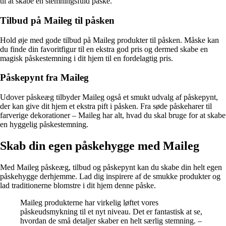
til at skabe en stemningsfuld påske.
Tilbud på Maileg til påsken
Hold øje med gode tilbud på Maileg produkter til påsken. Måske kan
du finde din favoritfigur til en ekstra god pris og dermed skabe en
magisk påskestemning i dit hjem til en fordelagtig pris.
Påskepynt fra Maileg
Udover påskeæg tilbyder Maileg også et smukt udvalg af påskepynt,
der kan give dit hjem et ekstra pift i påsken. Fra søde påskeharer til
farverige dekorationer – Maileg har alt, hvad du skal bruge for at skabe
en hyggelig påskestemning.
Skab din egen påskehygge med Maileg
Med Maileg påskeæg, tilbud og påskepynt kan du skabe din helt egen
påskehygge derhjemme. Lad dig inspirere af de smukke produkter og
lad traditionerne blomstre i dit hjem denne påske.
Maileg produkterne har virkelig løftet vores
påskeudsmykning til et nyt niveau. Det er fantastisk at se,
hvordan de små detaljer skaber en helt særlig stemning. –