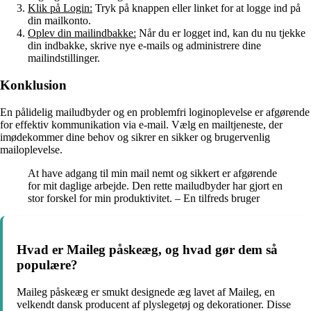
Klik på Login:
Tryk på knappen eller linket for at logge ind på
din mailkonto.
Oplev din mailindbakke:
Når du er logget ind, kan du nu tjekke
din indbakke, skrive nye e-mails og administrere dine
mailindstillinger.
Konklusion
En pålidelig mailudbyder og en problemfri loginoplevelse er afgørende
for effektiv kommunikation via e-mail. Vælg en mailtjeneste, der
imødekommer dine behov og sikrer en sikker og brugervenlig
mailoplevelse.
At have adgang til min mail nemt og sikkert er afgørende
for mit daglige arbejde. Den rette mailudbyder har gjort en
stor forskel for min produktivitet. – En tilfreds bruger
Hvad er Maileg påskeæg, og hvad gør dem så
populære?
Maileg påskeæg er smukt designede æg lavet af Maileg, en
velkendt dansk producent af plyslegetøj og dekorationer. Disse