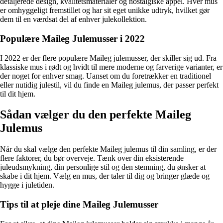
detaljerede design, kvalitetsmaterialer og nostalgiske appel. Hver mus
er omhyggeligt fremstillet og har sit eget unikke udtryk, hvilket gør
dem til en værdsat del af enhver julekollektion.
Populære Maileg Julemusser i 2022
I 2022 er der flere populære Maileg julemusser, der skiller sig ud. Fra
klassiske mus i rødt og hvidt til mere moderne og farverige varianter, er
der noget for enhver smag. Uanset om du foretrækker en traditionel
eller nutidig julestil, vil du finde en Maileg julemus, der passer perfekt
til dit hjem.
Sådan vælger du den perfekte Maileg
Julemus
Når du skal vælge den perfekte Maileg julemus til din samling, er der
flere faktorer, du bør overveje. Tænk over din eksisterende
juleudsmykning, din personlige stil og den stemning, du ønsker at
skabe i dit hjem. Vælg en mus, der taler til dig og bringer glæde og
hygge i juletiden.
Tips til at pleje dine Maileg Julemusser