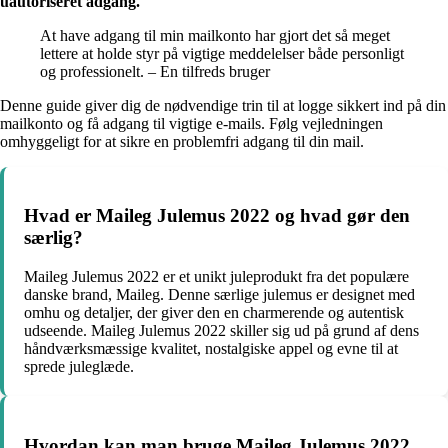
uautoriseret adgang.
At have adgang til min mailkonto har gjort det så meget
lettere at holde styr på vigtige meddelelser både personligt
og professionelt. – En tilfreds bruger
Denne guide giver dig de nødvendige trin til at logge sikkert ind på din
mailkonto og få adgang til vigtige e-mails. Følg vejledningen
omhyggeligt for at sikre en problemfri adgang til din mail.
Hvad er Maileg Julemus 2022 og hvad gør den
særlig?
Maileg Julemus 2022 er et unikt juleprodukt fra det populære
danske brand, Maileg. Denne særlige julemus er designet med
omhu og detaljer, der giver den en charmerende og autentisk
udseende. Maileg Julemus 2022 skiller sig ud på grund af dens
håndværksmæssige kvalitet, nostalgiske appel og evne til at
sprede juleglæde.
Hvordan kan man bruge Maileg Julemus 2022