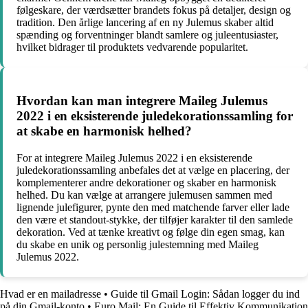
følgeskare, der værdsætter brandets fokus på detaljer, design og
tradition. Den årlige lancering af en ny Julemus skaber altid
spænding og forventninger blandt samlere og juleentusiaster,
hvilket bidrager til produktets vedvarende popularitet.
Hvordan kan man integrere Maileg Julemus
2022 i en eksisterende juledekorationssamling for
at skabe en harmonisk helhed?
For at integrere Maileg Julemus 2022 i en eksisterende
juledekorationssamling anbefales det at vælge en placering, der
komplementerer andre dekorationer og skaber en harmonisk
helhed. Du kan vælge at arrangere julemusen sammen med
lignende julefigurer, pynte den med matchende farver eller lade
den være et standout-stykke, der tilføjer karakter til den samlede
dekoration. Ved at tænke kreativt og følge din egen smag, kan
du skabe en unik og personlig julestemning med Maileg
Julemus 2022.
Hvad er en mailadresse
•
Guide til Gmail Login: Sådan logger du ind
på din Gmail-konto
•
Euro Mail: En Guide til Effektiv Kommunikation