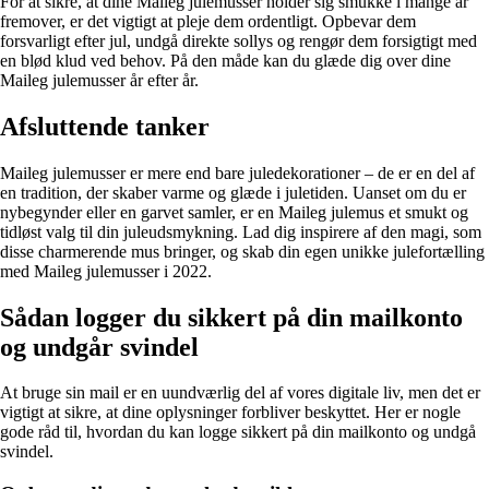
For at sikre, at dine Maileg julemusser holder sig smukke i mange år
fremover, er det vigtigt at pleje dem ordentligt. Opbevar dem
forsvarligt efter jul, undgå direkte sollys og rengør dem forsigtigt med
en blød klud ved behov. På den måde kan du glæde dig over dine
Maileg julemusser år efter år.
Afsluttende tanker
Maileg julemusser er mere end bare juledekorationer – de er en del af
en tradition, der skaber varme og glæde i juletiden. Uanset om du er
nybegynder eller en garvet samler, er en Maileg julemus et smukt og
tidløst valg til din juleudsmykning. Lad dig inspirere af den magi, som
disse charmerende mus bringer, og skab din egen unikke julefortælling
med Maileg julemusser i 2022.
Sådan logger du sikkert på din mailkonto
og undgår svindel
At bruge sin mail er en uundværlig del af vores digitale liv, men det er
vigtigt at sikre, at dine oplysninger forbliver beskyttet. Her er nogle
gode råd til, hvordan du kan logge sikkert på din mailkonto og undgå
svindel.