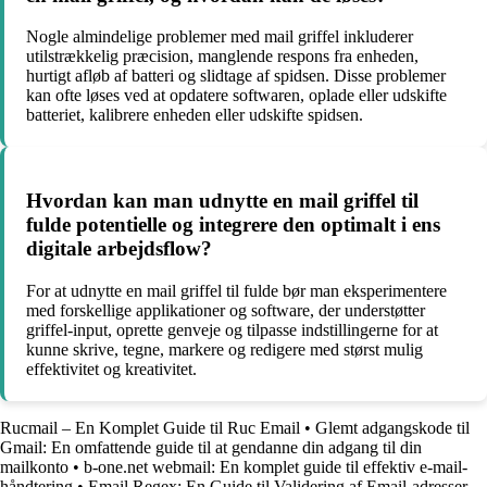
Nogle almindelige problemer med mail griffel inkluderer
utilstrækkelig præcision, manglende respons fra enheden,
hurtigt afløb af batteri og slidtage af spidsen. Disse problemer
kan ofte løses ved at opdatere softwaren, oplade eller udskifte
batteriet, kalibrere enheden eller udskifte spidsen.
Hvordan kan man udnytte en mail griffel til
fulde potentielle og integrere den optimalt i ens
digitale arbejdsflow?
For at udnytte en mail griffel til fulde bør man eksperimentere
med forskellige applikationer og software, der understøtter
griffel-input, oprette genveje og tilpasse indstillingerne for at
kunne skrive, tegne, markere og redigere med størst mulig
effektivitet og kreativitet.
Rucmail – En Komplet Guide til Ruc Email
•
Glemt adgangskode til
Gmail: En omfattende guide til at gendanne din adgang til din
mailkonto
•
b-one.net webmail: En komplet guide til effektiv e-mail-
håndtering
•
Email Regex: En Guide til Validering af Email-adresser