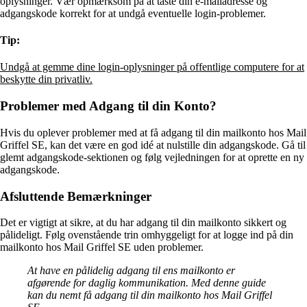
oplysninger. Vær opmærksom på at taste din e-mailadresse og
adgangskode korrekt for at undgå eventuelle login-problemer.
Tip:
Undgå at gemme dine login-oplysninger på offentlige computere for at
beskytte din privatliv.
Problemer med Adgang til din Konto?
Hvis du oplever problemer med at få adgang til din mailkonto hos Mail
Griffel SE, kan det være en god idé at nulstille din adgangskode. Gå til
glemt adgangskode-sektionen og følg vejledningen for at oprette en ny
adgangskode.
Afsluttende Bemærkninger
Det er vigtigt at sikre, at du har adgang til din mailkonto sikkert og
pålideligt. Følg ovenstående trin omhyggeligt for at logge ind på din
mailkonto hos Mail Griffel SE uden problemer.
At have en pålidelig adgang til ens mailkonto er
afgørende for daglig kommunikation. Med denne guide
kan du nemt få adgang til din mailkonto hos Mail Griffel