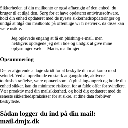
Sikkerheden af din mailkonto er også afhængig af den enhed, du
bruger til at tilgå den. Sørg for at have opdateret antivirussoftware,
hold din enhed opdateret med de nyeste sikkerhedsopdateringer og
undgå at tilgå din mailkonto på offentlige wi-fi-netværk, da disse kan
være usikre.
Jeg oplevede engang at få en phishing-e-mail, men
heldigvis opdagede jeg det i tide og undgik at give mine
oplysninger væk. – Maria, mailbruger
Opsummering
Det er afgørende at tage skridt for at beskytte din mailkonto mod
svindel. Ved at opretholde en stærk adgangskode, aktivere
totrinsbekræftelse, være opmærksom på phishing-angreb og holde din
enhed sikker, kan du minimere risikoen for at falde offer for svindlere.
Vær proaktiv med din mailsikkerhed, og hold dig opdateret med de
seneste sikkerhedspraksisser for at sikre, at dine data forbliver
beskyttede.
Sådan logger du ind på din mail:
mail.dmjx.dk