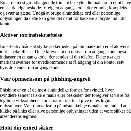
En af de mest grundlæggende trin i at beskytte din mailkonto er at have
en stærk adgangskode. Vælg en adgangskode, der er unik, kompleks
og svær at gætte. Undgå at bruge almindelige ord eller personlige
oplysninger, da dette kan gøre det nemt for hackere at bryde ind i din
konto.
Aktiver totrinsbekræftelse
En effektiv måde at styrke sikkerheden på din mailkonto er at aktivere
totrinsbekræftelse. Dette kræver, at du udover din adgangskode også
indtaster en engangskode, der sendes til din telefon. Dette gør det
markant sværere for uvedkommende at få adgang til din konto, selv
hvis de kender din adgangskode.
Vær opmærksom på phishing-angreb
Phishing er en af de mest almindelige former for svindel, hvor
svindlere sender falske e-mails eller beskeder, der foregiver at være fra
legitime virksomheder for at narre folk til at give deres login-
oplysninger. Vær opmærksom på mistænkelige e-mails, og undlad at
klikke på links eller give personlige oplysninger uden at være sikker på
afsenderens ægthed.
Hold din enhed sikker