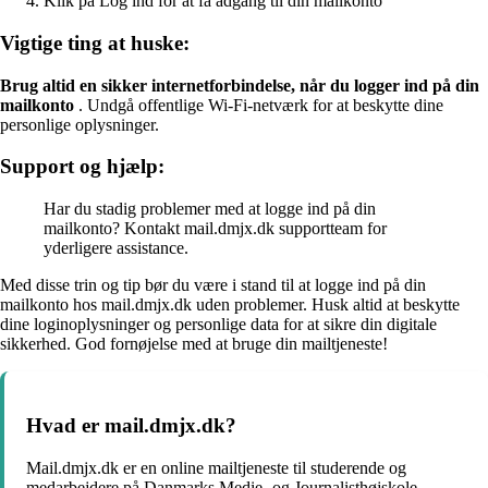
Klik på Log ind for at få adgang til din mailkonto
Vigtige ting at huske:
Brug altid en sikker internetforbindelse, når du logger ind på din
mailkonto
. Undgå offentlige Wi-Fi-netværk for at beskytte dine
personlige oplysninger.
Support og hjælp:
Har du stadig problemer med at logge ind på din
mailkonto? Kontakt mail.dmjx.dk supportteam for
yderligere assistance.
Med disse trin og tip bør du være i stand til at logge ind på din
mailkonto hos mail.dmjx.dk uden problemer. Husk altid at beskytte
dine loginoplysninger og personlige data for at sikre din digitale
sikkerhed. God fornøjelse med at bruge din mailtjeneste!
Hvad er mail.dmjx.dk?
Mail.dmjx.dk er en online mailtjeneste til studerende og
medarbejdere på Danmarks Medie- og Journalisthøjskole