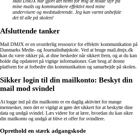
Mail DMJX har gjort det nemt for mig at holde styr på
mine mails og kommunikere effektivt med mine
undervisere og medstuderende. Jeg kan varmt anbefale
det til alle på skolen!
Afsluttende tanker
Mail DMJX er en uvurderlig ressource for effektiv kommunikation på
Danmarks Medie- og Journalisthøjskole. Ved at bruge mail.dmjx.dk
kan du være sikker på, at dine beskeder når sikkert frem, og at du kan
holde dig opdateret på vigtige informationer. Gør brug af denne
platform for at forbedre din kommunikation og samarbejde på skolen.
Sikker login til din mailkonto: Beskyt din
mail mod svindel
At logge ind på din mailkonto er en daglig aktivitet for mange
mennesker, men det er vigtigt at gøre det sikkert for at beskytte dine
data og undgå svindel. Læs videre for at lære, hvordan du kan sikre
din mailkonto og undgå at blive et offer for svindlere.
Oprethold en stærk adgangskode