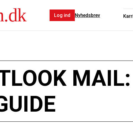
n.dk
Log ind
Nyhedsbrev
Karr
TLOOK MAIL:
GUIDE