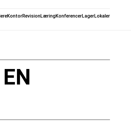
iere
Kontor
Revision
Læring
Konferencer
Lager
Lokaler
 EN