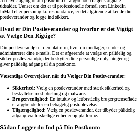
At have adgang til din postkonto er afgørende i dagens digitale
tidsalder. Uanset om det er til professionelle formål som LinkedIn
InMail eller personlig korrespondance, er det afgørende at kende din
postleverandør og logge ind sikkert.
Hvad er Din Postleverandør og hvorfor er det Vigtigt
at Vælge Den Rigtige?
Din postleverandør er den platform, hvor du modtager, sender og
administrerer dine e-mails. Det er afgørende at vælge en pålidelig og
sikker postleverandør, der beskytter dine personlige oplysninger og
giver pålidelig adgang til din postkonto.
Væsentlige Overvejelser, når du Vælger Din Postleverandør:
Sikkerhed:
Vælg en postleverandør med stærk sikkerhed og
beskyttelse mod phishing og malware.
Brugervenlighed:
En intuitiv og letforståelig brugergrænseflade
er afgørende for en behagelig postoplevelse.
Tilgængelighed:
Vælg en postleverandør, der tilbyder pålidelig
adgang via forskellige enheder og platforme.
Sådan Logger du Ind på Din Postkonto