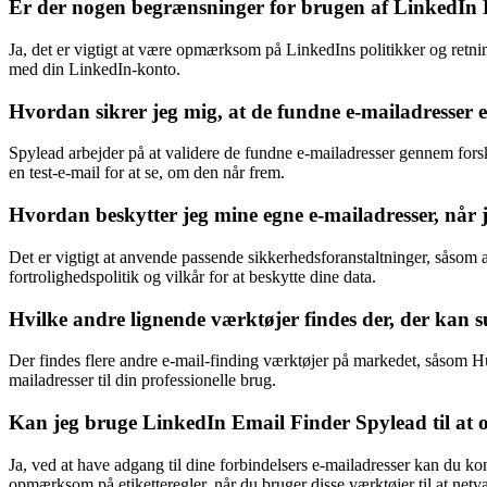
Er der nogen begrænsninger for brugen af LinkedIn
Ja, det er vigtigt at være opmærksom på LinkedIns politikker og retni
med din LinkedIn-konto.
Hvordan sikrer jeg mig, at de fundne e-mailadresser 
Spylead arbejder på at validere de fundne e-mailadresser gennem forsk
en test-e-mail for at se, om den når frem.
Hvordan beskytter jeg mine egne e-mailadresser, når
Det er vigtigt at anvende passende sikkerhedsforanstaltninger, såsom a
fortrolighedspolitik og vilkår for at beskytte dine data.
Hvilke andre lignende værktøjer findes der, der kan
Der findes flere andre e-mail-finding værktøjer på markedet, såsom Hu
mailadresser til din professionelle brug.
Kan jeg bruge LinkedIn Email Finder Spylead til at 
Ja, ved at have adgang til dine forbindelsers e-mailadresser kan du ko
opmærksom på etiketteregler, når du bruger disse værktøjer til at netv