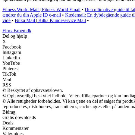
Fitness World Mail | Fitness World Email
•
Den ultimative guide til f
ændrer du din Apple ID e-mail
•
Kædemail: En dybdegående guide til
vide
•
Bilka Mail | Bilka Kundeservice Mail
•
FirmaBroen.dk
Del og hjælp
X
Facebook
Instagram
LinkedIn
YouTube
Pinterest
TikTok
Mail
RSS
© Beskyttet af ophavsretsloven.
© Ophavsretligt beskyttet indhold. Vi er affiliatepartner og kan modt
© Alle rettigheder forbeholdes. Vi kan tjene en del af salget fra prod
reproduceres, distribueres, transmitteres, cachelagres eller på anden m
Bidrag
Gratis downloads
Deals
Kommentarer
Valgguides