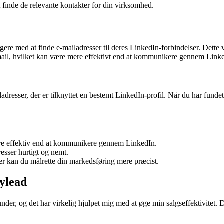
finde de relevante kontakter for din virksomhed.
ere med at finde e-mailadresser til deres LinkedIn-forbindelser. Dette vær
-mail, hvilket kan være mere effektivt end at kommunikere gennem Link
iladresser, der er tilknyttet en bestemt LinkedIn-profil. Når du har fund
re effektiv end at kommunikere gennem LinkedIn.
esser hurtigt og nemt.
er kan du målrette din markedsføring mere præcist.
ylead
kunder, og det har virkelig hjulpet mig med at øge min salgseffektivitet. 