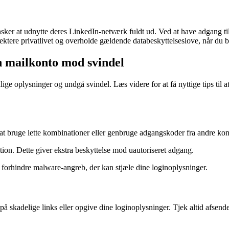
sker at udnytte deres LinkedIn-netværk fuldt ud. Ved at have adgang til
ektere privatlivet og overholde gældende databeskyttelseslove, når du 
n mailkonto mod svindel
ige oplysninger og undgå svindel. Læs videre for at få nyttige tips til a
 at bruge lette kombinationer eller genbruge adgangskoder fra andre kon
tion. Dette giver ekstra beskyttelse mod uautoriseret adgang.
 forhindre malware-angreb, der kan stjæle dine loginoplysninger.
på skadelige links eller opgive dine loginoplysninger. Tjek altid afse