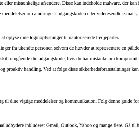
te eller mistænkelige afsendere. Disse kan indeholde malware, der kan i
e meddelelser om ændringer i adgangskoden eller videresendte e-mails,
t oplyse dine loginoplysninger til uautoriserede tredjeparter.
nger fra ukendte personer, selvom de hævder at repræsentere en pålidel
og skift omgående din adgangskode, hvis du har mistanke om kompromitte
roaktiv handling. Ved at følge disse sikkerhedsforanstaltninger kan d
ng til dine vigtige meddelelser og kommunikation. Følg denne guide for
 mailudbydere inkluderer Gmail, Outlook, Yahoo og mange flere. Gå til 