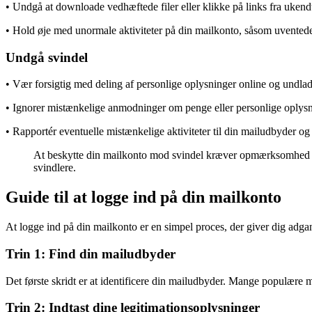
• Undgå at downloade vedhæftede filer eller klikke på links fra ukend
• Hold øje med unormale aktiviteter på din mailkonto, såsom uvented
Undgå svindel
• Vær forsigtig med deling af personlige oplysninger online og undlad a
• Ignorer mistænkelige anmodninger om penge eller personlige oplysni
• Rapportér eventuelle mistænkelige aktiviteter til din mailudbyder 
At beskytte din mailkonto mod svindel kræver opmærksomhed og p
svindlere.
Guide til at logge ind på din mailkonto
At logge ind på din mailkonto er en simpel proces, der giver dig adga
Trin 1: Find din mailudbyder
Det første skridt er at identificere din mailudbyder. Mange populære
Trin 2: Indtast dine legitimationsoplysninger