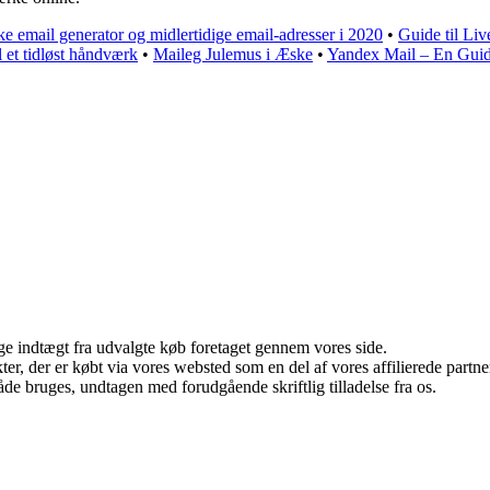
ake email generator og midlertidige email-adresser i 2020
•
Guide til Li
 et tidløst håndværk
•
Maileg Julemus i Æske
•
Yandex Mail – En Guid
age indtægt fra udvalgte køb foretaget gennem vores side.
ukter, der er købt via vores websted som en del af vores affilierede par
åde bruges, undtagen med forudgående skriftlig tilladelse fra os.