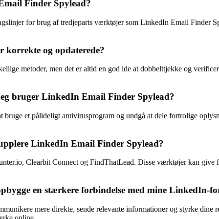
 Email Finder Spylead?
ngslinjer for brug af tredjeparts værktøjer som LinkedIn Email Finder S
er korrekte og opdaterede?
ellige metoder, men det er altid en god ide at dobbelttjekke og verifi
 jeg bruger LinkedIn Email Finder Spylead?
t bruge et pålideligt antivirusprogram og undgå at dele fortrolige oplys
 supplere LinkedIn Email Finder Spylead?
nter.io, Clearbit Connect og FindThatLead. Disse værktøjer kan give for
opbygge en stærkere forbindelse med mine LinkedIn-fo
mmunikere mere direkte, sende relevante informationer og styrke dine re
ærke online.