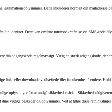
ne legitimationsoplysninger. Dette inkluderer normalt din mailadresse o
e din identitet. Dette kan omfatte totrinsbekræftelse via SMS-kode elle
datere din adgangskode regelmæssigt. Vælg en stærk adgangskode, der e
 links eller downloade vedhæftede filer fra ukendte afsendere. Hold d
onlige oplysninger for at undgå sikkerhedsrisici. – Sikkerhedsrådgiveren
til dine vigtige beskeder og oplysninger. Ved at følge disse retningslin