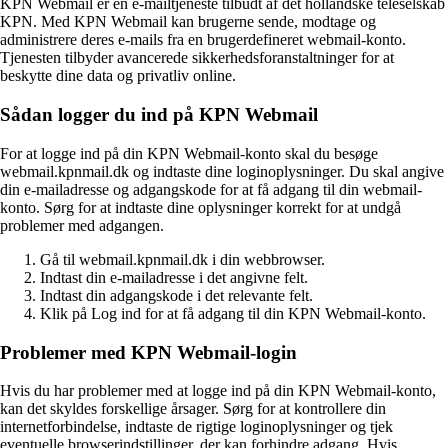
KPN Webmail er en e-mailtjeneste tilbudt af det hollandske teleselskab
KPN. Med KPN Webmail kan brugerne sende, modtage og
administrere deres e-mails fra en brugerdefineret webmail-konto.
Tjenesten tilbyder avancerede sikkerhedsforanstaltninger for at
beskytte dine data og privatliv online.
Sådan logger du ind på KPN Webmail
For at logge ind på din KPN Webmail-konto skal du besøge
webmail.kpnmail.dk og indtaste dine loginoplysninger. Du skal angive
din e-mailadresse og adgangskode for at få adgang til din webmail-
konto. Sørg for at indtaste dine oplysninger korrekt for at undgå
problemer med adgangen.
Gå til webmail.kpnmail.dk i din webbrowser.
Indtast din e-mailadresse i det angivne felt.
Indtast din adgangskode i det relevante felt.
Klik på Log ind for at få adgang til din KPN Webmail-konto.
Problemer med KPN Webmail-login
Hvis du har problemer med at logge ind på din KPN Webmail-konto,
kan det skyldes forskellige årsager. Sørg for at kontrollere din
internetforbindelse, indtaste de rigtige loginoplysninger og tjek
eventuelle browserindstillinger, der kan forhindre adgang. Hvis