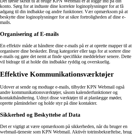
Det første skridt til at bruge KPN Webmail er at logge ind på din
konto. Sørg for at indtaste dine korrekte loginoplysninger for at få
adgang til din indbakke og andre funktioner. Vær opmærksom på at
beskytte dine loginoplysninger for at sikre fortroligheden af dine e-
mails.
Organisering af E-mails
En effektiv måde at håndtere dine e-mails på er at oprette mapper til at
organisere dine beskeder. Brug kategorier eller tags for at sortere dine
e-mails og gøre det nemt at finde specifikke meddelelser senere. Dette
vil bidrage til at holde din indbakke ryddig og overskuelig.
Effektive Kommunikationsværktøjer
Udover at sende og modtage e-mails, tilbyder KPN Webmail også
andre kommunikationsværktøjer, såsom kalenderfunktioner og
kontakthåndtering. Udnyt disse værktøjer til at planlægge møder,
oprette påmindelser og holde styr på dine kontakter.
Sikkerhed og Beskyttelse af Data
Det er vigtigt at være opmærksom på sikkerheden, når du bruger en
webmail-tjeneste som KPN Webmail. Aktivér totrinsbekræftelse, brug