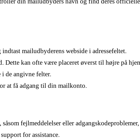
roller din mailudbyders navn og find deres officiell
g indtast mailudbyderens webside i adressefeltet.
nd. Dette kan ofte være placeret øverst til højre på hj
i de angivne felter.
or at få adgang til din mailkonto.
 såsom fejlmeddelelser eller adgangskodeproblemer, k
upport for assistance.