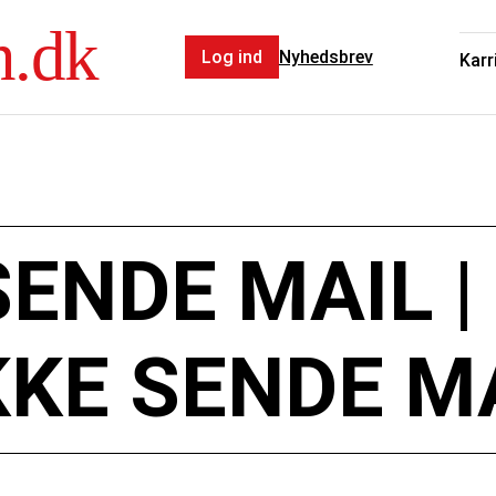
n.dk
Log ind
Nyhedsbrev
Karr
SENDE MAIL 
KKE SENDE M