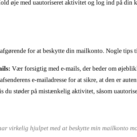
ld øje med uautoriseret aktivitet og log ind på din ko
gørende for at beskytte din mailkonto. Nogle tips ti
ils:
Vær forsigtig med e-mails, der beder om øjeblikk
fsenderens e-mailadresse for at sikre, at den er auten
s du støder på mistænkelig aktivitet, såsom uautoriser
 har virkelig hjulpet med at beskytte min mailkonto m