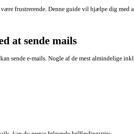
være frustrerende. Denne guide vil hjælpe dig med at 
ed at sende mails
kke kan sende e-mails. Nogle af de mest almindelige ink
ils, kan du prøve følgende fejlfindingstrin: