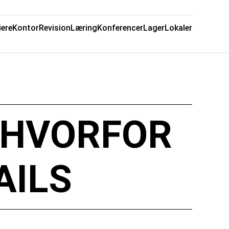
iere
Kontor
Revision
Læring
Konferencer
Lager
Lokaler
| HVORFOR
AILS