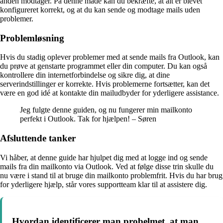
anden modtager. På denne måde kan du bekræfte, at alt er blevet
konfigureret korrekt, og at du kan sende og modtage mails uden
problemer.
Problemløsning
Hvis du stadig oplever problemer med at sende mails fra Outlook, kan
du prøve at genstarte programmet eller din computer. Du kan også
kontrollere din internetforbindelse og sikre dig, at dine
serverindstillinger er korrekte. Hvis problemerne fortsætter, kan det
være en god idé at kontakte din mailudbyder for yderligere assistance.
Jeg fulgte denne guiden, og nu fungerer min mailkonto
perfekt i Outlook. Tak for hjælpen! – Søren
Afsluttende tanker
Vi håber, at denne guide har hjulpet dig med at logge ind og sende
mails fra din mailkonto via Outlook. Ved at følge disse trin skulle du
nu være i stand til at bruge din mailkonto problemfrit. Hvis du har brug
for yderligere hjælp, står vores supportteam klar til at assistere dig.
Hvordan identificerer man probelmet, at man