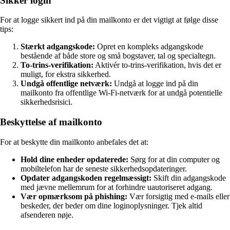
Sikker login
For at logge sikkert ind på din mailkonto er det vigtigt at følge disse
tips:
Stærkt adgangskode:
Opret en kompleks adgangskode
bestående af både store og små bogstaver, tal og specialtegn.
To-trins-verifikation:
Aktivér to-trins-verifikation, hvis det er
muligt, for ekstra sikkerhed.
Undgå offentlige netværk:
Undgå at logge ind på din
mailkonto fra offentlige Wi-Fi-netværk for at undgå potentielle
sikkerhedsrisici.
Beskyttelse af mailkonto
For at beskytte din mailkonto anbefales det at:
Hold dine enheder opdaterede:
Sørg for at din computer og
mobiltelefon har de seneste sikkerhedsopdateringer.
Opdater adgangskoden regelmæssigt:
Skift din adgangskode
med jævne mellemrum for at forhindre uautoriseret adgang.
Vær opmærksom på phishing:
Vær forsigtig med e-mails eller
beskeder, der beder om dine loginoplysninger. Tjek altid
afsenderen nøje.