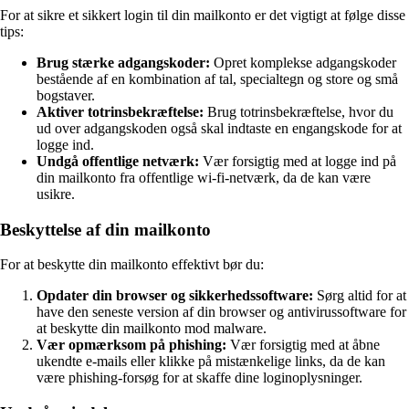
For at sikre et sikkert login til din mailkonto er det vigtigt at følge disse
tips:
Brug stærke adgangskoder:
Opret komplekse adgangskoder
bestående af en kombination af tal, specialtegn og store og små
bogstaver.
Aktiver totrinsbekræftelse:
Brug totrinsbekræftelse, hvor du
ud over adgangskoden også skal indtaste en engangskode for at
logge ind.
Undgå offentlige netværk:
Vær forsigtig med at logge ind på
din mailkonto fra offentlige wi-fi-netværk, da de kan være
usikre.
Beskyttelse af din mailkonto
For at beskytte din mailkonto effektivt bør du:
Opdater din browser og sikkerhedssoftware:
Sørg altid for at
have den seneste version af din browser og antivirussoftware for
at beskytte din mailkonto mod malware.
Vær opmærksom på phishing:
Vær forsigtig med at åbne
ukendte e-mails eller klikke på mistænkelige links, da de kan
være phishing-forsøg for at skaffe dine loginoplysninger.