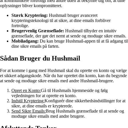
at kommunikere fortroligt med andre uden at bekymre dig om, at dine
oplysninger bliver kompromitteret.
Stærk Kryptering:
Hushmail bruger avanceret
krypteringsteknologi til at sikre, at dine emails forbliver
fortrolige.
Brugervenlig Grænseflade:
Hushmail tilbyder en intuitiv
grænseflade, der gør det nemt at sende og modtage sikre emails.
Mobiladgang:
Du kan bruge Hushmail-appen til at få adgang til
dine sikre emails på farten.
Sådan Bruger du Hushmail
For at komme i gang med Hushmail skal du oprette en konto og vælge
et sikkert adgangskode. Når du har oprettet din konto, kan du begynde
at sende og modtage sikre emails med andre Hushmail-brugere.
Opret en Konto:
Gå til Hushmails hjemmeside og følg
vejledningen for at oprette en konto.
Indstil Kryptering:
Konfigurér dine sikkerhedsindstillinger for at
sikre, at dine emails er krypterede.
Send Sikre Emails:
Brug Hushmails grænseflade til at sende og
modtage sikre emails med andre brugere.