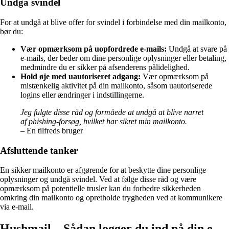
Undgå svindel
For at undgå at blive offer for svindel i forbindelse med din mailkonto,
bør du:
Vær opmærksom på uopfordrede e-mails:
Undgå at svare på
e-mails, der beder om dine personlige oplysninger eller betaling,
medmindre du er sikker på afsenderens pålidelighed.
Hold øje med uautoriseret adgang:
Vær opmærksom på
mistænkelig aktivitet på din mailkonto, såsom uautoriserede
logins eller ændringer i indstillingerne.
Jeg fulgte disse råd og formåede at undgå at blive narret
af phishing-forsøg, hvilket har sikret min mailkonto.
– En tilfreds bruger
Afsluttende tanker
En sikker mailkonto er afgørende for at beskytte dine personlige
oplysninger og undgå svindel. Ved at følge disse råd og være
opmærksom på potentielle trusler kan du forbedre sikkerheden
omkring din mailkonto og opretholde trygheden ved at kommunikere
via e-mail.
Hushmail – Sådan logger du ind på din e-