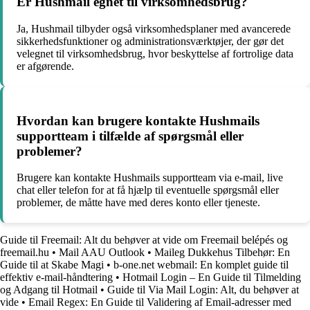
Er Hushmail egnet til virksomhedsbrug?
Ja, Hushmail tilbyder også virksomhedsplaner med avancerede
sikkerhedsfunktioner og administrationsværktøjer, der gør det
velegnet til virksomhedsbrug, hvor beskyttelse af fortrolige data
er afgørende.
Hvordan kan brugere kontakte Hushmails
supportteam i tilfælde af spørgsmål eller
problemer?
Brugere kan kontakte Hushmails supportteam via e-mail, live
chat eller telefon for at få hjælp til eventuelle spørgsmål eller
problemer, de måtte have med deres konto eller tjeneste.
Guide til Freemail: Alt du behøver at vide om Freemail belépés og
freemail.hu
•
Mail AAU Outlook
•
Maileg Dukkehus Tilbehør: En
Guide til at Skabe Magi
•
b-one.net webmail: En komplet guide til
effektiv e-mail-håndtering
•
Hotmail Login – En Guide til Tilmelding
og Adgang til Hotmail
•
Guide til Via Mail Login: Alt, du behøver at
vide
•
Email Regex: En Guide til Validering af Email-adresser med