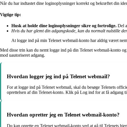
Når du har indtastet dine loginoplysninger korrekt og bekræftet din iden
Vigtige tip:
Husk at holde dine loginoplysninger sikre og fortrolige.
Del a
Hvis du har glemt din adgangskode, kan du normalt nulstille den 
At logge ind på min Telenet webmail-konto har aldrig været nemmer
Med disse trin kan du nemt logge ind på din Telenet webmail-konto og få
mod uautoriseret adgang.
Hvordan logger jeg ind på Telenet webmail?
For at logge ind på Telenet webmail, skal du besøge Telenets offici
oprettelsen af din Telenet-konto. Klik på Log ind for at få adgang t
Hvordan opretter jeg en Telenet webmail-konto?
Du kan oprette en Telenet webmail-konto ved at gå til Telenets hj