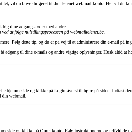
titet, vil du blive dirigeret til din Telenet webmail-konto. Her vil du 
ldrig dine adgangskoder med andre.
ved at følge nulstillingsprocessen på webmailtelenet.be.
e. Følg dette tip, og du er på vej til at administrere din e-mail på ing
 adgang til dine e-mails og andre vigtige oplysninger. Husk altid at ho
elle hjemmeside og klikke på Login øverst til højre på siden. Indtast d
il din webmail.
emmeside og klikke på Opret konto. Følg instruktionerne og udfyld de 