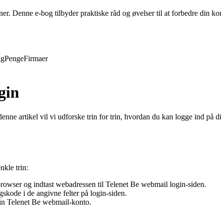
evner. Denne e-bog tilbyder praktiske råd og øvelser til at forbedre din
ng
Penge
Firmaer
gin
nne artikel vil vi udforske trin for trin, hvordan du kan logge ind på 
nkle trin:
owser og indtast webadressen til Telenet Be webmail login-siden.
skode i de angivne felter på login-siden.
din Telenet Be webmail-konto.