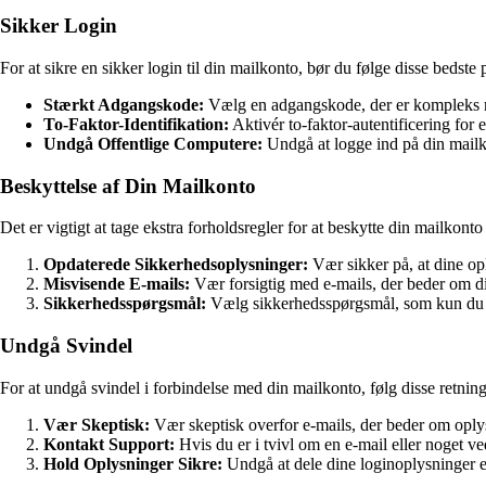
Sikker Login
For at sikre en sikker login til din mailkonto, bør du følge disse bedste 
Stærkt Adgangskode:
Vælg en adgangskode, der er kompleks me
To-Faktor-Identifikation:
Aktivér to-faktor-autentificering for
Undgå Offentlige Computere:
Undgå at logge ind på din mailko
Beskyttelse af Din Mailkonto
Det er vigtigt at tage ekstra forholdsregler for at beskytte din mailkont
Opdaterede Sikkerhedsoplysninger:
Vær sikker på, at dine op
Misvisende E-mails:
Vær forsigtig med e-mails, der beder om di
Sikkerhedsspørgsmål:
Vælg sikkerhedsspørgsmål, som kun du ke
Undgå Svindel
For at undgå svindel i forbindelse med din mailkonto, følg disse retning
Vær Skeptisk:
Vær skeptisk overfor e-mails, der beder om oplys
Kontakt Support:
Hvis du er i tvivl om en e-mail eller noget v
Hold Oplysninger Sikre:
Undgå at dele dine loginoplysninger 