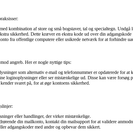
praksisser:
d kombination af store og små bogstaver, tal og specialtegn. Undgå le
 ekstra sikkerhed. Dette kræver en ekstra kode ud over din adgangskode f
nto fra offentlige computere eller usikrede netværk for at forhindre ua
o mod angreb. Her er nogle nyttige tips:
lysninger som alternativ e-mail og telefonnummer er opdaterede for at
ne loginoplysninger eller ser mistænkelige ud. Disse kan være forsøg p
nder svaret på, for at øge kontoens sikkerhed.
slinjer:
ninger eller handlinger, der virker mistænkelige.
edrørende din mailkonto, kontakt din mailsupport for at validere anmod
eller adgangskoder med andre og opbevar dem sikkert.