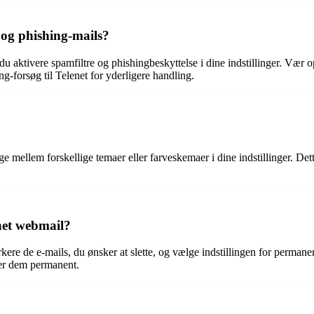
og phishing-mails?
u aktivere spamfiltre og phishingbeskyttelse i dine indstillinger. Vær 
g-forsøg til Telenet for yderligere handling.
 mellem forskellige temaer eller farveskemaer i dine indstillinger. Dett
net webmail?
rkere de e-mails, du ønsker at slette, og vælge indstillingen for perman
tter dem permanent.