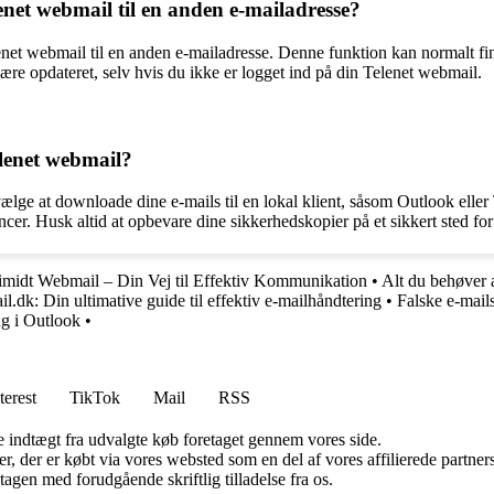
enet webmail til en anden e-mailadresse?
enet webmail til en anden e-mailadresse. Denne funktion kan normalt fin
være opdateret, selv hvis du ikke er logget ind på din Telenet webmail.
lenet webmail?
ælge at downloade dine e-mails til en lokal klient, såsom Outlook eller
cer. Husk altid at opbevare dine sikkerhedskopier på et sikkert sted for
imidt Webmail – Din Vej til Effektiv Kommunikation
•
Alt du behøver 
l.dk: Din ultimative guide til effektiv e-mailhåndtering
•
Falske e-mail
g i Outlook
•
terest
TikTok
Mail
RSS
e indtægt fra udvalgte køb foretaget gennem vores side.
ter, der er købt via vores websted som en del af vores affilierede partn
tagen med forudgående skriftlig tilladelse fra os.