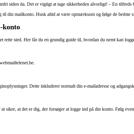
fri siden da. Det er vigtigt at tage sikkerheden alvorligt! – En tilfreds 
g til din mailkonto. Husk altid at være opmærksom og følge de bedste sik
l-konto
et rette sted. Her får du en grundig guide til, hvordan du nemt kan log
 webmailtelenet.be.
oginoplysninger. Dette inkluderer normalt din e-mailadresse og adgangsko
at sikre, at det er dig, der forsøger at logge ind på din konto. Følg eve