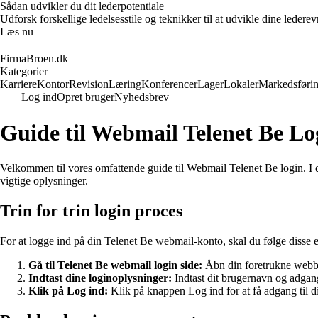
Sådan udvikler du dit lederpotentiale
Udforsk forskellige ledelsesstile og teknikker til at udvikle dine leder
Læs nu
FirmaBroen.dk
Kategorier
Karriere
Kontor
Revision
Læring
Konferencer
Lager
Lokaler
Markedsføri
Log ind
Opret bruger
Nyhedsbrev
Guide til Webmail Telenet Be Lo
Velkommen til vores omfattende guide til Webmail Telenet Be login. I de
vigtige oplysninger.
Trin for trin login proces
For at logge ind på din Telenet Be webmail-konto, skal du følge disse e
Gå til Telenet Be webmail login side:
Åbn din foretrukne webbr
Indtast dine loginoplysninger:
Indtast dit brugernavn og adgang
Klik på Log ind:
Klik på knappen Log ind for at få adgang til 