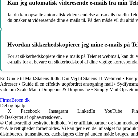
Kan jeg automatisk videresende e-mails fra min Tel
Ja, du kan opsætte automatisk videresendelse af e-mails fra din Tel
du ønsker at videresende dine e-mails til. På den måde vil du altid 
Hvordan sikkerhedskopierer jeg mine e-mails på Te
For at sikkerhedskopiere dine e-mails på Telenet webmail, kan du v
e-mails for at bevare en sikkerhedskopi af dine vigtige korrespondan
En Guide til Mail.Statens-It.dk: Din Vej til Statens IT Webmail
•
Energ
Adresser
•
Guide til en effektiv uopfordret ansøgning mail
•
Sydfynsmai
vide om Scale Mail i Dungeons & Dragons 5e
•
Simply Mail Opsætnin
FirmaBroen.dk
Del og hjælp
X
Facebook
Instagram
LinkedIn
YouTube
Pin
© Beskyttet af ophavsretsloven.
© Ophavsretligt beskyttet indhold. Vi er affiliatepartner og kan modtag
© Alle rettigheder forbeholdes. Vi kan tjene en del af salget fra produk
distribueres, transmitteres, cachelagres eller på anden måde bruges, und