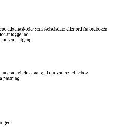
tte adgangskoder som fødselsdato eller ord fra ordbogen.
or at logge ind.
utoriseret adgang.
 kunne genvinde adgang til din konto ved behov.
å phishing.
ningen.