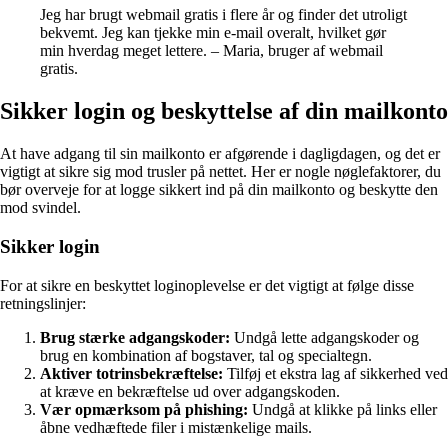
Jeg har brugt webmail gratis i flere år og finder det utroligt
bekvemt. Jeg kan tjekke min e-mail overalt, hvilket gør
min hverdag meget lettere. – Maria, bruger af webmail
gratis.
Sikker login og beskyttelse af din mailkonto
At have adgang til sin mailkonto er afgørende i dagligdagen, og det er
vigtigt at sikre sig mod trusler på nettet. Her er nogle nøglefaktorer, du
bør overveje for at logge sikkert ind på din mailkonto og beskytte den
mod svindel.
Sikker login
For at sikre en beskyttet loginoplevelse er det vigtigt at følge disse
retningslinjer:
Brug stærke adgangskoder:
Undgå lette adgangskoder og
brug en kombination af bogstaver, tal og specialtegn.
Aktiver totrinsbekræftelse:
Tilføj et ekstra lag af sikkerhed ved
at kræve en bekræftelse ud over adgangskoden.
Vær opmærksom på phishing:
Undgå at klikke på links eller
åbne vedhæftede filer i mistænkelige mails.