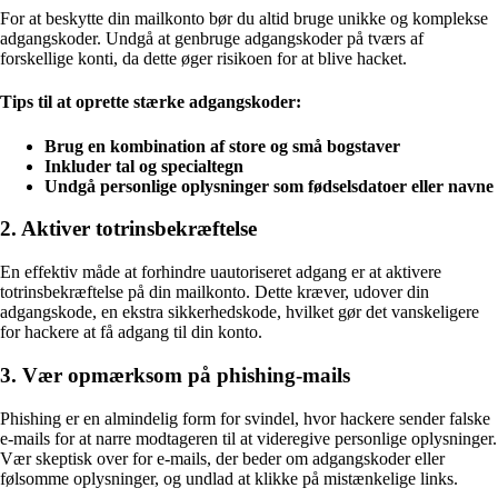
For at beskytte din mailkonto bør du altid bruge unikke og komplekse
adgangskoder. Undgå at genbruge adgangskoder på tværs af
forskellige konti, da dette øger risikoen for at blive hacket.
Tips til at oprette stærke adgangskoder:
Brug en kombination af store og små bogstaver
Inkluder tal og specialtegn
Undgå personlige oplysninger som fødselsdatoer eller navne
2. Aktiver totrinsbekræftelse
En effektiv måde at forhindre uautoriseret adgang er at aktivere
totrinsbekræftelse på din mailkonto. Dette kræver, udover din
adgangskode, en ekstra sikkerhedskode, hvilket gør det vanskeligere
for hackere at få adgang til din konto.
3. Vær opmærksom på phishing-mails
Phishing er en almindelig form for svindel, hvor hackere sender falske
e-mails for at narre modtageren til at videregive personlige oplysninger.
Vær skeptisk over for e-mails, der beder om adgangskoder eller
følsomme oplysninger, og undlad at klikke på mistænkelige links.