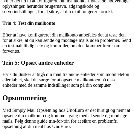
Nu er det tid til at konfigurere din mailkonto. Indtast de nødvendige
oplysninger, herunder brugernavn, adgangskode og
serverindstillinger, for at sikre, at din mail fungerer korrekt.
Trin 4: Test din mailkonto
Efter at have konfigureret din mailkonto anbefales det at teste den
for at sikre, at du kan sende og modtage mails uden problemer. Send
en testmail til dig selv og kontroller, om den kommer frem som
forventet.
Trin 5: Opsæt andre enheder
Hvis du ønsker at tilgå din mail fra andre enheder som mobiltelefon
eller tablet, skal du sørge for at opsætte mailkontoen på disse
enheder med de samme indstillinger som på din computer.
Opsummering
Med Simply Mail Opsætning hos UnoEuro er det hurtigt og nemt at
opsætte din mailkonto og komme i gang med at sende og modtage
mails. Følg denne guide trin-for-trin for at sikre en problemfri
opsætning af din mail hos UnoEuro.