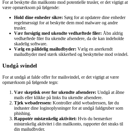
For at beskytte din mailkonto mod potentielle trusler, er det vigtigt at
være opmærksom på følgende:
Hold dine enheder sikre:
Sørg for at opdatere dine enheder
regelmæssigt for at beskytte dem mod malware og andre
trusler.
Vær forsigtig med ukendte vedhæftede filer:
Åbn aldrig
vedhæftede filer fra ukendte afsendere, da de kan indeholde
skadelig software.
Vælg en pålidelig mailudbyder:
Vælg en anerkendt
mailudbyder med stærk sikkerhed og beskyttelse mod svindel.
Undgå svindel
For at undgå at falde offer for mailsvindel, er det vigtigt at være
opmærksom på følgende tegn:
Vær skeptisk over for ukendte afsendere:
Undgå at åbne
mails eller klikke på links fra ukendte afsendere.
Tjek webadressen:
Kontroller altid webadressen, før du
indtaster dine loginoplysninger for at undgå faldgruber som
phishing.
Rappotér mistænkelig aktivitet:
Hvis du bemærker
mistænkelig aktivitet i din mailkonto, rapporter det straks til
din mailudbyder.