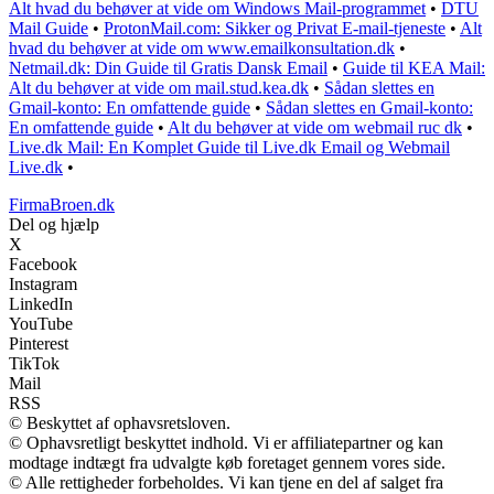
Alt hvad du behøver at vide om Windows Mail-programmet
•
DTU
Mail Guide
•
ProtonMail.com: Sikker og Privat E-mail-tjeneste
•
Alt
hvad du behøver at vide om www.emailkonsultation.dk
•
Netmail.dk: Din Guide til Gratis Dansk Email
•
Guide til KEA Mail:
Alt du behøver at vide om mail.stud.kea.dk
•
Sådan slettes en
Gmail-konto: En omfattende guide
•
Sådan slettes en Gmail-konto:
En omfattende guide
•
Alt du behøver at vide om webmail ruc dk
•
Live.dk Mail: En Komplet Guide til Live.dk Email og Webmail
Live.dk
•
FirmaBroen.dk
Del og hjælp
X
Facebook
Instagram
LinkedIn
YouTube
Pinterest
TikTok
Mail
RSS
© Beskyttet af ophavsretsloven.
© Ophavsretligt beskyttet indhold. Vi er affiliatepartner og kan
modtage indtægt fra udvalgte køb foretaget gennem vores side.
© Alle rettigheder forbeholdes. Vi kan tjene en del af salget fra