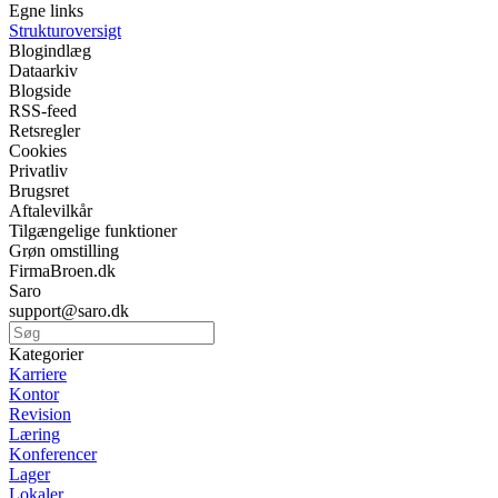
Egne links
Strukturoversigt
Blogindlæg
Dataarkiv
Blogside
RSS-feed
Retsregler
Cookies
Privatliv
Brugsret
Aftalevilkår
Tilgængelige funktioner
Grøn omstilling
FirmaBroen.dk
Saro
support@saro.dk
Kategorier
Karriere
Kontor
Revision
Læring
Konferencer
Lager
Lokaler