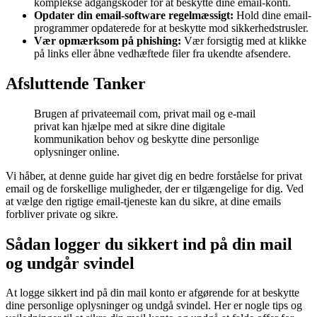
komplekse adgangskoder for at beskytte dine email-konti.
Opdater din email-software regelmæssigt:
Hold dine email-
programmer opdaterede for at beskytte mod sikkerhedstrusler.
Vær opmærksom på phishing:
Vær forsigtig med at klikke
på links eller åbne vedhæftede filer fra ukendte afsendere.
Afsluttende Tanker
Brugen af privateemail com, privat mail og e-mail
privat kan hjælpe med at sikre dine digitale
kommunikation behov og beskytte dine personlige
oplysninger online.
Vi håber, at denne guide har givet dig en bedre forståelse for privat
email og de forskellige muligheder, der er tilgængelige for dig. Ved
at vælge den rigtige email-tjeneste kan du sikre, at dine emails
forbliver private og sikre.
Sådan logger du sikkert ind på din mail
og undgår svindel
At logge sikkert ind på din mail konto er afgørende for at beskytte
dine personlige oplysninger og undgå svindel. Her er nogle tips og