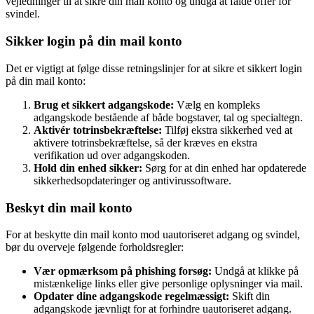
vejledninger til at sikre din mail konto og undgå at falde offer for
svindel.
Sikker login på din mail konto
Det er vigtigt at følge disse retningslinjer for at sikre et sikkert login
på din mail konto:
Brug et sikkert adgangskode:
Vælg en kompleks
adgangskode bestående af både bogstaver, tal og specialtegn.
Aktivér totrinsbekræftelse:
Tilføj ekstra sikkerhed ved at
aktivere totrinsbekræftelse, så der kræves en ekstra
verifikation ud over adgangskoden.
Hold din enhed sikker:
Sørg for at din enhed har opdaterede
sikkerhedsopdateringer og antivirussoftware.
Beskyt din mail konto
For at beskytte din mail konto mod uautoriseret adgang og svindel,
bør du overveje følgende forholdsregler:
Vær opmærksom på phishing forsøg:
Undgå at klikke på
mistænkelige links eller give personlige oplysninger via mail.
Opdater dine adgangskode regelmæssigt:
Skift din
adgangskode jævnligt for at forhindre uautoriseret adgang.