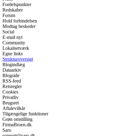
Fordelspunkter
Redskaber
Forum
Hold forbindelsen
Modtag beskeder
Social
E-mail nyt
Community
Lokalnetværk
Egne links
Strukturoversigt
Blogindlæg
Dataarkiv
Blogside
RSS-feed
Retsregler
Cookies
Privatliv
Brugsret
Aftalevilkår
Tilgængelige funktioner
Grøn omstilling
FirmaBroen.dk
Saro
support@saro.dk