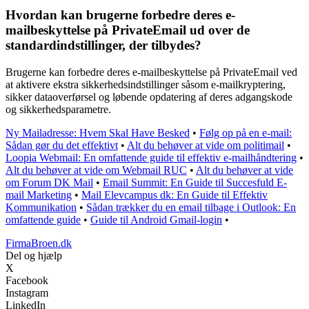
Hvordan kan brugerne forbedre deres e-
mailbeskyttelse på PrivateEmail ud over de
standardindstillinger, der tilbydes?
Brugerne kan forbedre deres e-mailbeskyttelse på PrivateEmail ved
at aktivere ekstra sikkerhedsindstillinger såsom e-mailkryptering,
sikker dataoverførsel og løbende opdatering af deres adgangskode
og sikkerhedsparametre.
Ny Mailadresse: Hvem Skal Have Besked
•
Følg op på en e-mail:
Sådan gør du det effektivt
•
Alt du behøver at vide om politimail
•
Loopia Webmail: En omfattende guide til effektiv e-mailhåndtering
•
Alt du behøver at vide om Webmail RUC
•
Alt du behøver at vide
om Forum DK Mail
•
Email Summit: En Guide til Succesfuld E-
mail Marketing
•
Mail Elevcampus dk: En Guide til Effektiv
Kommunikation
•
Sådan trækker du en email tilbage i Outlook: En
omfattende guide
•
Guide til Android Gmail-login
•
FirmaBroen.dk
Del og hjælp
X
Facebook
Instagram
LinkedIn