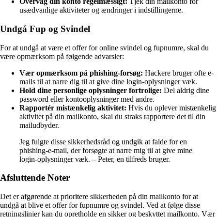
Overvåg din konto regelmæssigt:
Tjek din mailkonto for
usædvanlige aktiviteter og ændringer i indstillingerne.
Undgå Fup og Svindel
For at undgå at være et offer for online svindel og fupnumre, skal du
være opmærksom på følgende advarsler:
Vær opmærksom på phishing-forsøg:
Hackere bruger ofte e-
mails til at narre dig til at give dine login-oplysninger væk.
Hold dine personlige oplysninger fortrolige:
Del aldrig dine
password eller kontooplysninger med andre.
Rapportér mistænkelig aktivitet:
Hvis du oplever mistænkelig
aktivitet på din mailkonto, skal du straks rapportere det til din
mailudbyder.
Jeg fulgte disse sikkerhedsråd og undgik at falde for en
phishing-e-mail, der forsøgte at narre mig til at give mine
login-oplysninger væk. – Peter, en tilfreds bruger.
Afsluttende Noter
Det er afgørende at prioritere sikkerheden på din mailkonto for at
undgå at blive et offer for fupnumre og svindel. Ved at følge disse
retningslinjer kan du opretholde en sikker og beskyttet mailkonto. Vær