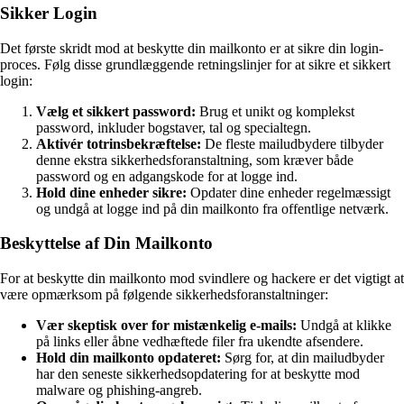
Sikker Login
Det første skridt mod at beskytte din mailkonto er at sikre din login-
proces. Følg disse grundlæggende retningslinjer for at sikre et sikkert
login:
Vælg et sikkert password:
Brug et unikt og komplekst
password, inkluder bogstaver, tal og specialtegn.
Aktivér totrinsbekræftelse:
De fleste mailudbydere tilbyder
denne ekstra sikkerhedsforanstaltning, som kræver både
password og en adgangskode for at logge ind.
Hold dine enheder sikre:
Opdater dine enheder regelmæssigt
og undgå at logge ind på din mailkonto fra offentlige netværk.
Beskyttelse af Din Mailkonto
For at beskytte din mailkonto mod svindlere og hackere er det vigtigt at
være opmærksom på følgende sikkerhedsforanstaltninger:
Vær skeptisk over for mistænkelig e-mails:
Undgå at klikke
på links eller åbne vedhæftede filer fra ukendte afsendere.
Hold din mailkonto opdateret:
Sørg for, at din mailudbyder
har den seneste sikkerhedsopdatering for at beskytte mod
malware og phishing-angreb.