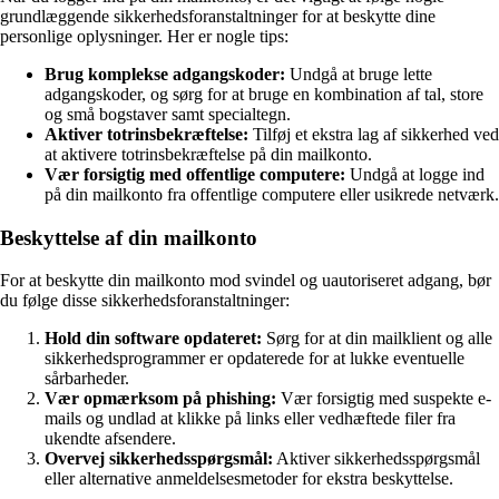
grundlæggende sikkerhedsforanstaltninger for at beskytte dine
personlige oplysninger. Her er nogle tips:
Brug komplekse adgangskoder:
Undgå at bruge lette
adgangskoder, og sørg for at bruge en kombination af tal, store
og små bogstaver samt specialtegn.
Aktiver totrinsbekræftelse:
Tilføj et ekstra lag af sikkerhed ved
at aktivere totrinsbekræftelse på din mailkonto.
Vær forsigtig med offentlige computere:
Undgå at logge ind
på din mailkonto fra offentlige computere eller usikrede netværk.
Beskyttelse af din mailkonto
For at beskytte din mailkonto mod svindel og uautoriseret adgang, bør
du følge disse sikkerhedsforanstaltninger:
Hold din software opdateret:
Sørg for at din mailklient og alle
sikkerhedsprogrammer er opdaterede for at lukke eventuelle
sårbarheder.
Vær opmærksom på phishing:
Vær forsigtig med suspekte e-
mails og undlad at klikke på links eller vedhæftede filer fra
ukendte afsendere.
Overvej sikkerhedsspørgsmål:
Aktiver sikkerhedsspørgsmål
eller alternative anmeldelsesmetoder for ekstra beskyttelse.