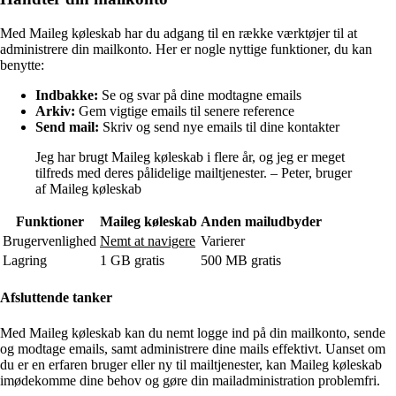
Med Maileg køleskab har du adgang til en række værktøjer til at
administrere din mailkonto. Her er nogle nyttige funktioner, du kan
benytte:
Indbakke:
Se og svar på dine modtagne emails
Arkiv:
Gem vigtige emails til senere reference
Send mail:
Skriv og send nye emails til dine kontakter
Jeg har brugt Maileg køleskab i flere år, og jeg er meget
tilfreds med deres pålidelige mailtjenester. – Peter, bruger
af Maileg køleskab
Funktioner
Maileg køleskab
Anden mailudbyder
Brugervenlighed
Nemt at navigere
Varierer
Lagring
1 GB gratis
500 MB gratis
Afsluttende tanker
Med Maileg køleskab kan du nemt logge ind på din mailkonto, sende
og modtage emails, samt administrere dine mails effektivt. Uanset om
du er en erfaren bruger eller ny til mailtjenester, kan Maileg køleskab
imødekomme dine behov og gøre din mailadministration problemfri.