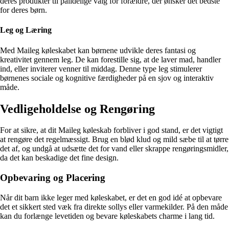
deres produkter til pålidelige valg for forældre, der ønsker det bedste
for deres børn.
Leg og Læring
Med Maileg køleskabet kan børnene udvikle deres fantasi og
kreativitet gennem leg. De kan forestille sig, at de laver mad, handler
ind, eller inviterer venner til middag. Denne type leg stimulerer
børnenes sociale og kognitive færdigheder på en sjov og interaktiv
måde.
Vedligeholdelse og Rengøring
For at sikre, at dit Maileg køleskab forbliver i god stand, er det vigtigt
at rengøre det regelmæssigt. Brug en blød klud og mild sæbe til at tørre
det af, og undgå at udsætte det for vand eller skrappe rengøringsmidler,
da det kan beskadige det fine design.
Opbevaring og Placering
Når dit barn ikke leger med køleskabet, er det en god idé at opbevare
det et sikkert sted væk fra direkte sollys eller varmekilder. På den måde
kan du forlænge levetiden og bevare køleskabets charme i lang tid.