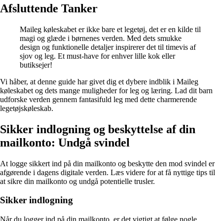
Afsluttende Tanker
Maileg køleskabet er ikke bare et legetøj, det er en kilde til
magi og glæde i børnenes verden. Med dets smukke
design og funktionelle detaljer inspirerer det til timevis af
sjov og leg. Et must-have for enhver lille kok eller
butiksejer!
Vi håber, at denne guide har givet dig et dybere indblik i Maileg
køleskabet og dets mange muligheder for leg og læring. Lad dit barn
udforske verden gennem fantasifuld leg med dette charmerende
legetøjskøleskab.
Sikker indlogning og beskyttelse af din
mailkonto: Undgå svindel
At logge sikkert ind på din mailkonto og beskytte den mod svindel er
afgørende i dagens digitale verden. Læs videre for at få nyttige tips til
at sikre din mailkonto og undgå potentielle trusler.
Sikker indlogning
Når du logger ind på din mailkonto, er det vigtigt at følge nogle