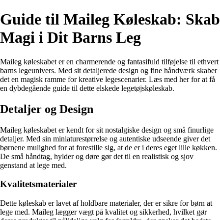
Guide til Maileg Køleskab: Skab
Magi i Dit Barns Leg
Maileg køleskabet er en charmerende og fantasifuld tilføjelse til ethvert
barns legeunivers. Med sit detaljerede design og fine håndværk skaber
det en magisk ramme for kreative legescenarier. Læs med her for at få
en dybdegående guide til dette elskede legetøjskøleskab.
Detaljer og Design
Maileg køleskabet er kendt for sit nostalgiske design og små finurlige
detaljer. Med sin miniaturestørrelse og autentiske udseende giver det
børnene mulighed for at forestille sig, at de er i deres eget lille køkken.
De små håndtag, hylder og døre gør det til en realistisk og sjov
genstand at lege med.
Kvalitetsmaterialer
Dette køleskab er lavet af holdbare materialer, der er sikre for børn at
lege med. Maileg lægger vægt på kvalitet og sikkerhed, hvilket gør