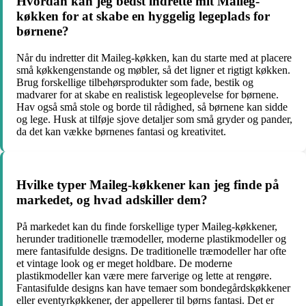
Hvordan kan jeg bedst indrette mit Maileg-
køkken for at skabe en hyggelig legeplads for
børnene?
Når du indretter dit Maileg-køkken, kan du starte med at placere
små køkkengenstande og møbler, så det ligner et rigtigt køkken.
Brug forskellige tilbehørsprodukter som fade, bestik og
madvarer for at skabe en realistisk legeoplevelse for børnene.
Hav også små stole og borde til rådighed, så børnene kan sidde
og lege. Husk at tilføje sjove detaljer som små gryder og pander,
da det kan vække børnenes fantasi og kreativitet.
Hvilke typer Maileg-køkkener kan jeg finde på
markedet, og hvad adskiller dem?
På markedet kan du finde forskellige typer Maileg-køkkener,
herunder traditionelle træmodeller, moderne plastikmodeller og
mere fantasifulde designs. De traditionelle træmodeller har ofte
et vintage look og er meget holdbare. De moderne
plastikmodeller kan være mere farverige og lette at rengøre.
Fantasifulde designs kan have temaer som bondegårdskøkkener
eller eventyrkøkkener, der appellerer til børns fantasi. Det er