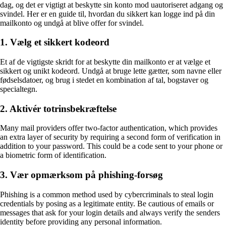
dag, og det er vigtigt at beskytte sin konto mod uautoriseret adgang og
svindel. Her er en guide til, hvordan du sikkert kan logge ind på din
mailkonto og undgå at blive offer for svindel.
1. Vælg et sikkert kodeord
Et af de vigtigste skridt for at beskytte din mailkonto er at vælge et
sikkert og unikt kodeord. Undgå at bruge lette gætter, som navne eller
fødselsdatoer, og brug i stedet en kombination af tal, bogstaver og
specialtegn.
2. Aktivér totrinsbekræftelse
Many mail providers offer two-factor authentication, which provides
an extra layer of security by requiring a second form of verification in
addition to your password. This could be a code sent to your phone or
a biometric form of identification.
3. Vær opmærksom på phishing-forsøg
Phishing is a common method used by cybercriminals to steal login
credentials by posing as a legitimate entity. Be cautious of emails or
messages that ask for your login details and always verify the senders
identity before providing any personal information.