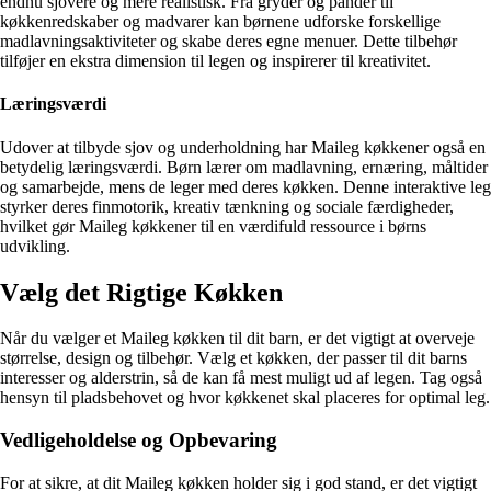
endnu sjovere og mere realistisk. Fra gryder og pander til
køkkenredskaber og madvarer kan børnene udforske forskellige
madlavningsaktiviteter og skabe deres egne menuer. Dette tilbehør
tilføjer en ekstra dimension til legen og inspirerer til kreativitet.
Læringsværdi
Udover at tilbyde sjov og underholdning har Maileg køkkener også en
betydelig læringsværdi. Børn lærer om madlavning, ernæring, måltider
og samarbejde, mens de leger med deres køkken. Denne interaktive leg
styrker deres finmotorik, kreativ tænkning og sociale færdigheder,
hvilket gør Maileg køkkener til en værdifuld ressource i børns
udvikling.
Vælg det Rigtige Køkken
Når du vælger et Maileg køkken til dit barn, er det vigtigt at overveje
størrelse, design og tilbehør. Vælg et køkken, der passer til dit barns
interesser og alderstrin, så de kan få mest muligt ud af legen. Tag også
hensyn til pladsbehovet og hvor køkkenet skal placeres for optimal leg.
Vedligeholdelse og Opbevaring
For at sikre, at dit Maileg køkken holder sig i god stand, er det vigtigt