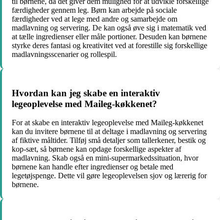
til børnene, da det giver dem mulighed for at udvikle forskellige
færdigheder gennem leg. Børn kan arbejde på sociale
færdigheder ved at lege med andre og samarbejde om
madlavning og servering. De kan også øve sig i matematik ved
at tælle ingredienser eller måle portioner. Desuden kan børnene
styrke deres fantasi og kreativitet ved at forestille sig forskellige
madlavningsscenarier og rollespil.
Hvordan kan jeg skabe en interaktiv
legeoplevelse med Maileg-køkkenet?
For at skabe en interaktiv legeoplevelse med Maileg-køkkenet
kan du invitere børnene til at deltage i madlavning og servering
af fiktive måltider. Tilføj små detaljer som tallerkener, bestik og
kop-sæt, så børnene kan opdage forskellige aspekter af
madlavning. Skab også en mini-supermarkedssituation, hvor
børnene kan handle efter ingredienser og betale med
legetøjspenge. Dette vil gøre legeoplevelsen sjov og lærerig for
børnene.