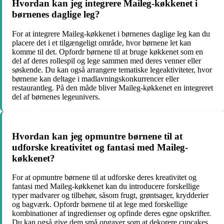
Hvordan kan jeg integrere Maileg-køkkenet i
børnenes daglige leg?
For at integrere Maileg-køkkenet i børnenes daglige leg kan du
placere det i et tilgængeligt område, hvor børnene let kan
komme til det. Opfordr børnene til at bruge køkkenet som en
del af deres rollespil og lege sammen med deres venner eller
søskende. Du kan også arrangere tematiske legeaktiviteter, hvor
børnene kan deltage i madlavningskonkurrencer eller
restaurantleg. På den måde bliver Maileg-køkkenet en integreret
del af børnenes legeunivers.
Hvordan kan jeg opmuntre børnene til at
udforske kreativitet og fantasi med Maileg-
køkkenet?
For at opmuntre børnene til at udforske deres kreativitet og
fantasi med Maileg-køkkenet kan du introducere forskellige
typer madvarer og tilbehør, såsom frugt, grøntsager, krydderier
og bagværk. Opfordr børnene til at lege med forskellige
kombinationer af ingredienser og opfinde deres egne opskrifter.
Du kan også give dem små opgaver som at dekorere cupcakes