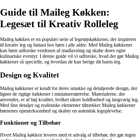
Guide til Maileg Køkken:
Legesæt til Kreativ Rolleleg
Maileg køkken er en populær serie af legetøjskøkkener, der inspirerer
til kreativ leg og fantasi hos børn i alle aldre. Med Maileg køkkener
kan børn udforske verdenen af madlavning og skabe deres egne
kulinariske eventyr. I denne guide vil vi udforske, hvad der gør Maileg
køkkener så specielle, og hvordan de kan berige dit barns leg.
Design og Kvalitet
Maileg køkkener er kendt for deres smukke og detaljerede design, der
ligner de rigtige køkkener i miniaturestørrelse. Materialerne, der
anvendes, er af høj kvalitet, hvilket sikrer holdbarhed og langvarig leg.
Med fine detaljer og realistiske elementer tiltrækker Maileg køkkener
børnenes opmærksomhed og skaber en autentisk legoplevelse.
Funktioner og Tilbehør
Hvert Maileg køkken leveres med et udvalg af tilbehør, der gør legen