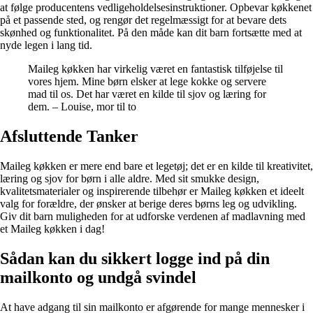
at følge producentens vedligeholdelsesinstruktioner. Opbevar køkkenet
på et passende sted, og rengør det regelmæssigt for at bevare dets
skønhed og funktionalitet. På den måde kan dit barn fortsætte med at
nyde legen i lang tid.
Maileg køkken har virkelig været en fantastisk tilføjelse til
vores hjem. Mine børn elsker at lege kokke og servere
mad til os. Det har været en kilde til sjov og læring for
dem. – Louise, mor til to
Afsluttende Tanker
Maileg køkken er mere end bare et legetøj; det er en kilde til kreativitet,
læring og sjov for børn i alle aldre. Med sit smukke design,
kvalitetsmaterialer og inspirerende tilbehør er Maileg køkken et ideelt
valg for forældre, der ønsker at berige deres børns leg og udvikling.
Giv dit barn muligheden for at udforske verdenen af madlavning med
et Maileg køkken i dag!
Sådan kan du sikkert logge ind på din
mailkonto og undgå svindel
At have adgang til sin mailkonto er afgørende for mange mennesker i