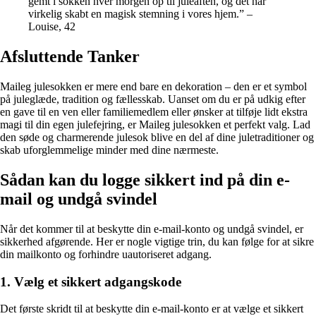
gemt i sokken hver morgen op til juleaften, og det har
virkelig skabt en magisk stemning i vores hjem.” –
Louise, 42
Afsluttende Tanker
Maileg julesokken er mere end bare en dekoration – den er et symbol
på juleglæde, tradition og fællesskab. Uanset om du er på udkig efter
en gave til en ven eller familiemedlem eller ønsker at tilføje lidt ekstra
magi til din egen julefejring, er Maileg julesokken et perfekt valg. Lad
den søde og charmerende julesok blive en del af dine juletraditioner og
skab uforglemmelige minder med dine nærmeste.
Sådan kan du logge sikkert ind på din e-
mail og undgå svindel
Når det kommer til at beskytte din e-mail-konto og undgå svindel, er
sikkerhed afgørende. Her er nogle vigtige trin, du kan følge for at sikre
din mailkonto og forhindre uautoriseret adgang.
1. Vælg et sikkert adgangskode
Det første skridt til at beskytte din e-mail-konto er at vælge et sikkert