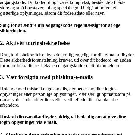
adgangskode. Dit kodeord bør være komplekst, bestående af både
store og små bogstaver, tal og specialtegn. Undgå at bruge let
gætterlige oplysninger, såsom dit fødselsdato eller navn.
Sørg for at ændre din adgangskode regelmæssigt for at øge
sikkerheden.
2. Aktivér totrinsbekræftelse
Brug totrinsbekræftelse, hvis det er tilgængeligt for din e-mail-udbyder.
Dette sikkerhedsforanstaltning kræver, ud over dit kodeord, en anden
form for bekræftelse, f.eks. en engangskode sendt til din telefon.
3. Vær forsigtig med phishing-e-mails
Hold øje med mistænkelige e-mails, der beder om dine login-
oplysninger eller personlige oplysninger. Vær særligt opmærksom på
e-mails, der indeholder links eller vedhæftede filer fra ukendte
afsendere.
Husk at din e-mail-udbyder aldrig vil bede dig om at give dine
login-oplysninger via e-mail.
4. Opdater dine enheder og software regelmæssigt