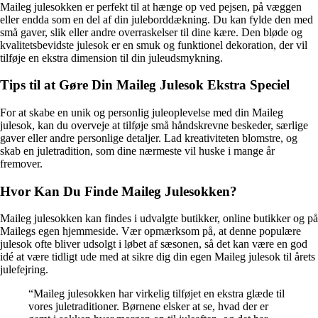
Maileg julesokken er perfekt til at hænge op ved pejsen, på væggen
eller endda som en del af din juleborddækning. Du kan fylde den med
små gaver, slik eller andre overraskelser til dine kære. Den bløde og
kvalitetsbevidste julesok er en smuk og funktionel dekoration, der vil
tilføje en ekstra dimension til din juleudsmykning.
Tips til at Gøre Din Maileg Julesok Ekstra Speciel
For at skabe en unik og personlig juleoplevelse med din Maileg
julesok, kan du overveje at tilføje små håndskrevne beskeder, særlige
gaver eller andre personlige detaljer. Lad kreativiteten blomstre, og
skab en juletradition, som dine nærmeste vil huske i mange år
fremover.
Hvor Kan Du Finde Maileg Julesokken?
Maileg julesokken kan findes i udvalgte butikker, online butikker og på
Mailegs egen hjemmeside. Vær opmærksom på, at denne populære
julesok ofte bliver udsolgt i løbet af sæsonen, så det kan være en god
idé at være tidligt ude med at sikre dig din egen Maileg julesok til årets
julefejring.
“Maileg julesokken har virkelig tilføjet en ekstra glæde til
vores juletraditioner. Børnene elsker at se, hvad der er