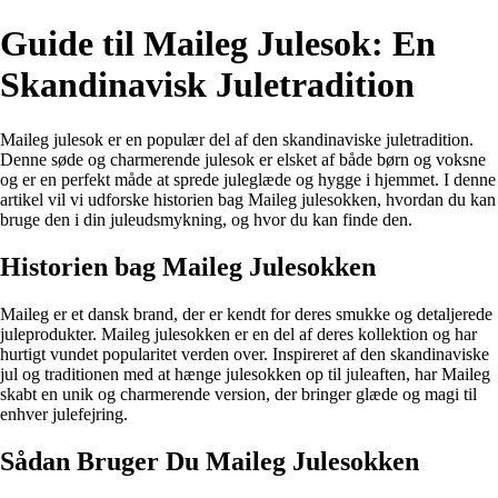
Guide til Maileg Julesok: En
Skandinavisk Juletradition
Maileg julesok er en populær del af den skandinaviske juletradition.
Denne søde og charmerende julesok er elsket af både børn og voksne
og er en perfekt måde at sprede juleglæde og hygge i hjemmet. I denne
artikel vil vi udforske historien bag Maileg julesokken, hvordan du kan
bruge den i din juleudsmykning, og hvor du kan finde den.
Historien bag Maileg Julesokken
Maileg er et dansk brand, der er kendt for deres smukke og detaljerede
juleprodukter. Maileg julesokken er en del af deres kollektion og har
hurtigt vundet popularitet verden over. Inspireret af den skandinaviske
jul og traditionen med at hænge julesokken op til juleaften, har Maileg
skabt en unik og charmerende version, der bringer glæde og magi til
enhver julefejring.
Sådan Bruger Du Maileg Julesokken