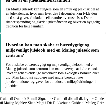
en del af en julekalendertradition?
En Maileg julesok kan fungere som en smuk og praktisk del af
en julekalender, hvor man hver dag i december kan fylde den
med små gaver, chokolade eller andre overraskelser. Dette
skaber spænding og glæde i julemåneden og bliver en hyggelig
tradition for hele familien.
Hvordan kan man skabe et bæredygtigt og
miljøvenligt julelook med en Maileg julesok som
centrum?
For at skabe et bæredygtigt og miljøvenligt julelook med en
Maileg julesok som centrum kan man overveje at købe en sok
lavet af genanvendelige materialer som økologisk bomuld eller
uld. Man kan også supplere med andre bæredygtige
juledekorationer og gaver for at reducere miljøpåvirkningen i
juletiden.
Guide til Outlook E-mail Signatur
•
Guide til dbmail dk login
•
Guide
til Maileg Møbler: Skab Magi i Dit Dukkehus
•
Guide til Maileg Gris: