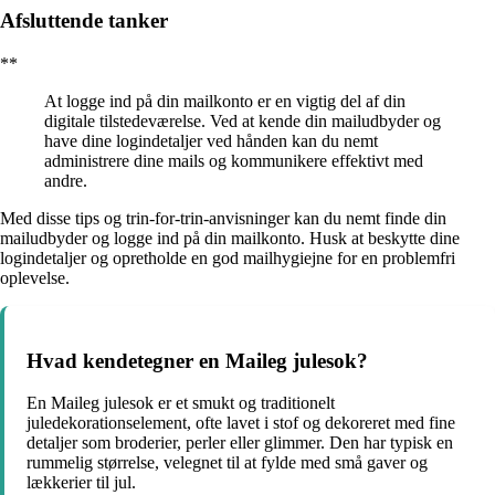
Afsluttende tanker
**
At logge ind på din mailkonto er en vigtig del af din
digitale tilstedeværelse. Ved at kende din mailudbyder og
have dine logindetaljer ved hånden kan du nemt
administrere dine mails og kommunikere effektivt med
andre.
Med disse tips og trin-for-trin-anvisninger kan du nemt finde din
mailudbyder og logge ind på din mailkonto. Husk at beskytte dine
logindetaljer og opretholde en god mailhygiejne for en problemfri
oplevelse.
Hvad kendetegner en Maileg julesok?
En Maileg julesok er et smukt og traditionelt
juledekorationselement, ofte lavet i stof og dekoreret med fine
detaljer som broderier, perler eller glimmer. Den har typisk en
rummelig størrelse, velegnet til at fylde med små gaver og
lækkerier til jul.