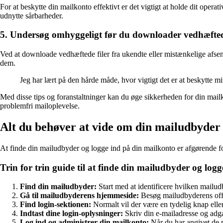
For at beskytte din mailkonto effektivt er det vigtigt at holde dit opera
udnytte sårbarheder.
5. Undersøg omhyggeligt før du downloader vedhæftede
Ved at downloade vedhæftede filer fra ukendte eller mistænkelige afsender
dem.
Jeg har lært på den hårde måde, hvor vigtigt det er at beskytte mi
Med disse tips og foranstaltninger kan du øge sikkerheden for din mai
problemfri mailoplevelse.
Alt du behøver at vide om din mailudbyder 
At finde din mailudbyder og logge ind på din mailkonto er afgørende fo
Trin for trin guide til at finde din mailudbyder og logg
Find din mailudbyder:
Start med at identificere hvilken mailu
Gå til mailudbyderens hjemmeside:
Besøg mailudbyderens offic
Find login-sektionen:
Normalt vil der være en tydelig knap elle
Indtast dine login-oplysninger:
Skriv din e-mailadresse og adga
Log ind og administrer din mailkonto:
Når du har angivet de r