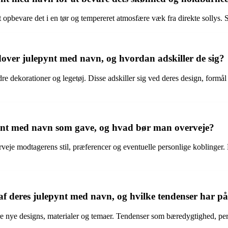
opbevare det i en tør og tempereret atmosfære væk fra direkte sollys. St
dover julepynt med navn, og hvordan adskiller de sig?
e dekorationer og legetøj. Disse adskiller sig ved deres design, formål
ynt med navn som gave, og hvad bør man overveje?
e modtagerens stil, præferencer og eventuelle personlige koblinger. En
af deres julepynt med navn, og hvilke tendenser har på
 nye designs, materialer og temaer. Tendenser som bæredygtighed, person