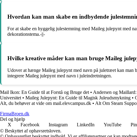
Hvordan kan man skabe en indbydende julestemning 
For at skabe en hyggelig julestemning med Maileg julepynt med n
dekorationstema.-||-
Hvilke kreative måder kan man bruge Maileg julep
Udover at hænge Maileg julepynt med navn på juletræet kan man bruge
integrere Maileg julepynt med navn i juleindretningen.
Mail Ikon: En Guide til at Forstå og Bruge det
•
Andersen og Maillard:
Universitet
•
Maileg Julepynt: En Guide til Magisk Juleudsmykning
•
G
Alt, du behøver at vide om mail.elevcampus.dk
•
Alt Om Steam Suppor
FirmaBroen.dk
Del og hjælp
X
Facebook
Instagram
LinkedIn
YouTube
Pin
© Beskyttet af ophavsretsloven.
© Ophavsretligt beskyttet indhold. Vi er affiliatepartner og kan modtag