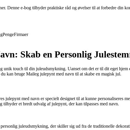
evner. Denne e-bog tilbyder praktiske råd og øvelser til at forbedre din
ng
Penge
Firmaer
Navn: Skab en Personlig Juleste
g unik touch til din juleudsmykning. Uanset om det er til dit eget hjem e
 du kan bruge Maileg julepynt med navn til at skabe en magisk jul.
s julepynt med navn er specielt designet til at kunne personaliseres me
g tilbyder et bredt udvalg af julepynt, der kan tilpasses med navn.
sonlig juleudsmykning, der skiller sig ud fra de traditionelle dekoratio