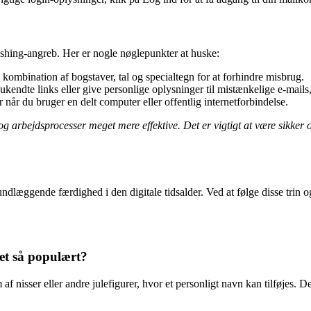
ishing-angreb. Her er nogle nøglepunkter at huske:
mbination af bogstaver, tal og specialtegn for at forhindre misbrug.
ukendte links eller give personlige oplysninger til mistænkelige e-mail
r når du bruger en delt computer eller offentlig internetforbindelse.
g arbejdsprocesser meget mere effektive. Det er vigtigt at være sikke
undlæggende færdighed i den digitale tidsalder. Ved at følge disse tri
et så populært?
f nisser eller andre julefigurer, hvor et personligt navn kan tilføjes. D