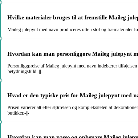
Hvilke materialer bruges til at fremstille Maileg j
Maileg julepynt med navn produceres ofte i stof og træmaterialer fo
Hvordan kan man personliggøre Maileg julepynt me
Personliggørelse af Maileg julepynt med navn indebærer tilføjelsen
betydningsfuld.-||-
Hvad er den typiske pris for Maileg julepynt med 
Prisen varierer alt efter størrelsen og kompleksiteten af dekoratio
butikker.-||-
Hvordan kan man passe og opbevare Maileg julepy