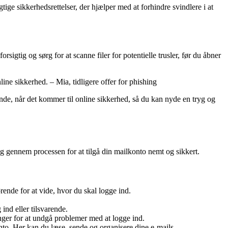
tige sikkerhedsrettelser, der hjælper med at forhindre svindlere i at
igtig og sørg for at scanne filer for potentielle trusler, før du åbner
line sikkerhed. – Mia, tidligere offer for phishing
de, når det kommer til online sikkerhed, så du kan nyde en tryg og
g gennem processen for at tilgå din mailkonto nemt og sikkert.
ende for at vide, hvor du skal logge ind.
ind eller tilsvarende.
nger for at undgå problemer med at logge ind.
onto. Her kan du læse, sende og organisere dine e-mails.