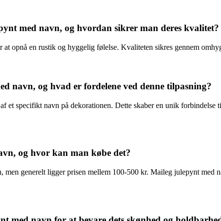
ulepynt med navn, og hvordan sikrer man deres kvalitet?
r at opnå en rustik og hyggelig følelse. Kvaliteten sikres gennem omhyg
d navn, og hvad er fordelene ved denne tilpasning?
 af et specifikt navn på dekorationen. Dette skaber en unik forbindelse
navn, og hvor kan man købe det?
nen, men generelt ligger prisen mellem 100-500 kr. Maileg julepynt med n
nt med navn for at bevare dets skønhed og holdbarhe