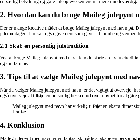
en særlig betydning og gøre juleoplevelsen endnu mere mindeværdig.
2. Hvordan kan du bruge Maileg julepynt 
Der er mange kreative måder at bruge Maileg julepynt med navn på. Du
julemiddagen. Du kan også give dem som gaver til familie og venner, h
2.1 Skab en personlig juletradition
Ved at bruge Maileg julepynt med navn kan du starte en ny juletradition i
og din familie.
3. Tips til at vælge Maileg julepynt med na
Når du vælger Maileg julepynt med navn, er det vigtigt at overveje, hve
også overveje at tilføje en personlig besked ud over navnet for at gøre
Maileg julepynt med navn har virkelig tilføjet en ekstra dimensi
Louise
4. Konklusion
Maileg julepynt med navn er en fantastisk måde at skabe en personlig ju