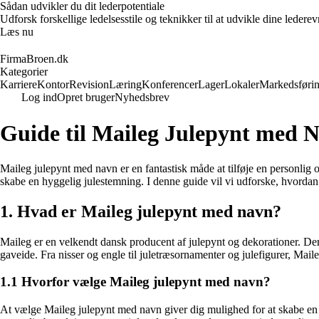
Sådan udvikler du dit lederpotentiale
Udforsk forskellige ledelsesstile og teknikker til at udvikle dine leder
Læs nu
FirmaBroen.dk
Kategorier
Karriere
Kontor
Revision
Læring
Konferencer
Lager
Lokaler
Markedsføri
Log ind
Opret bruger
Nyhedsbrev
Guide til Maileg Julepynt med 
Maileg julepynt med navn er en fantastisk måde at tilføje en personlig o
skabe en hyggelig julestemning. I denne guide vil vi udforske, hvordan
1. Hvad er Maileg julepynt med navn?
Maileg er en velkendt dansk producent af julepynt og dekorationer. Dere
gaveide. Fra nisser og engle til juletræsornamenter og julefigurer, Maile
1.1 Hvorfor vælge Maileg julepynt med navn?
At vælge Maileg julepynt med navn giver dig mulighed for at skabe en per