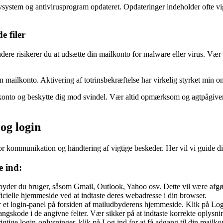
tivsystem og antivirusprogram opdateret. Opdateringer indeholder ofte vig
 filer
e risikerer du at udsætte din mailkonto for malware eller virus. Vær fors
n mailkonto. Aktivering af totrinsbekræftelse har virkelig styrket min on
lkonto og beskytte dig mod svindel. Vær altid opmærksom og agtpågiven
og login
r kommunikation og håndtering af vigtige beskeder. Her vil vi guide di
e ind:
dbyder du bruger, såsom Gmail, Outlook, Yahoo osv. Dette vil være afgør
ielle hjemmeside ved at indtaste deres webadresse i din browser.
r et login-panel på forsiden af mailudbyderens hjemmeside. Klik på Log 
ngskode i de angivne felter. Vær sikker på at indtaste korrekte oplysni
igtige login-oplysninger, klik på Log ind for at få adgang til din mailk