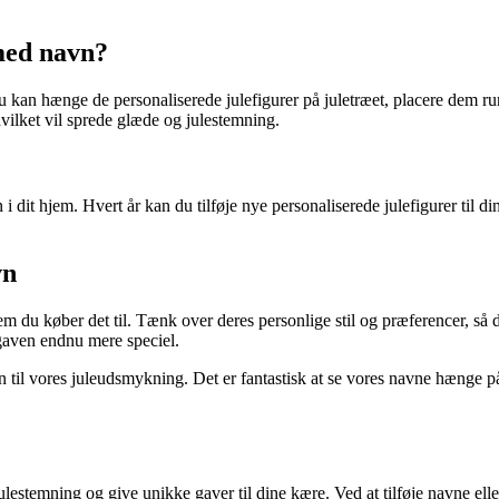
med navn?
 kan hænge de personaliserede julefigurer på juletræet, placere dem r
vilket vil sprede glæde og julestemning.
 dit hjem. Hvert år kan du tilføje nye personaliserede julefigurer til di
vn
m du køber det til. Tænk over deres personlige stil og præferencer, så d
 gaven endnu mere speciel.
on til vores juleudsmykning. Det er fantastisk at se vores navne hænge 
lestemning og give unikke gaver til dine kære. Ved at tilføje navne elle