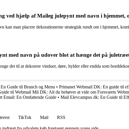
ved hjælp af Maileg julepynt med navn i hjemmet, og 
avn kan man placere dekorationerne strategisk rundt om i hjemmet, 
ynt med navn på udover blot at hænge det på juletræe
 det til at dekorere vinduer, døre, hylder eller endda som borddekorati
 En Guide til Brunch og Menu
•
Primanet Webmail DK: En guide til eff
uide til Webmail Mil DK: Alt du behøver at vide om Forsvarets Webm
t Email: En Omfattende Guide
•
Mail Elevcampus dk: En Guide til E
terest
TikTok
Mail
RSS
e indtægt fra udvalgte køb foretaget gennem vores side.