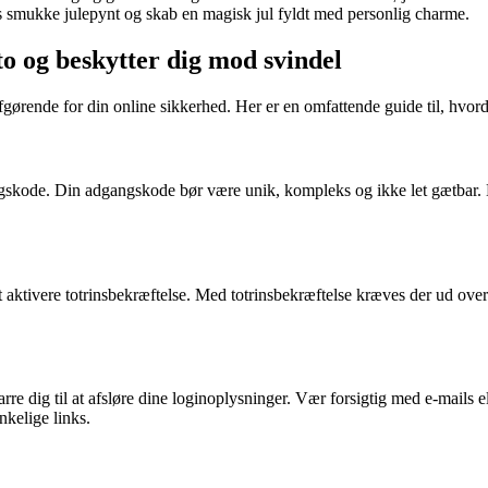
ilegs smukke julepynt og skab en magisk jul fyldt med personlig charme.
to og beskytter dig mod svindel
fgørende for din online sikkerhed. Her er en omfattende guide til, hvo
ngskode. Din adgangskode bør være unik, kompleks og ikke let gætbar. B
at aktivere totrinsbekræftelse. Med totrinsbekræftelse kræves der ud ove
arre dig til at afsløre dine loginoplysninger. Vær forsigtig med e-mails
nkelige links.