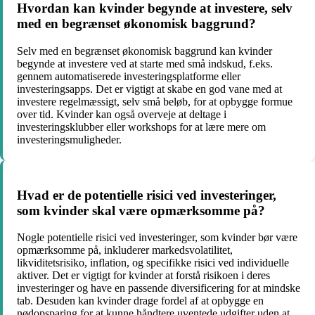
Hvordan kan kvinder begynde at investere, selv
med en begrænset økonomisk baggrund?
Selv med en begrænset økonomisk baggrund kan kvinder
begynde at investere ved at starte med små indskud, f.eks.
gennem automatiserede investeringsplatforme eller
investeringsapps. Det er vigtigt at skabe en god vane med at
investere regelmæssigt, selv små beløb, for at opbygge formue
over tid. Kvinder kan også overveje at deltage i
investeringsklubber eller workshops for at lære mere om
investeringsmuligheder.
Hvad er de potentielle risici ved investeringer,
som kvinder skal være opmærksomme på?
Nogle potentielle risici ved investeringer, som kvinder bør være
opmærksomme på, inkluderer markedsvolatilitet,
likviditetsrisiko, inflation, og specifikke risici ved individuelle
aktiver. Det er vigtigt for kvinder at forstå risikoen i deres
investeringer og have en passende diversificering for at mindske
tab. Desuden kan kvinder drage fordel af at opbygge en
nødopsparing for at kunne håndtere uventede udgifter uden at