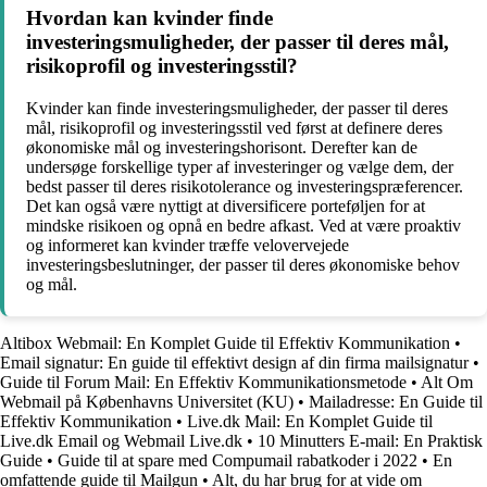
Hvordan kan kvinder finde
investeringsmuligheder, der passer til deres mål,
risikoprofil og investeringsstil?
Kvinder kan finde investeringsmuligheder, der passer til deres
mål, risikoprofil og investeringsstil ved først at definere deres
økonomiske mål og investeringshorisont. Derefter kan de
undersøge forskellige typer af investeringer og vælge dem, der
bedst passer til deres risikotolerance og investeringspræferencer.
Det kan også være nyttigt at diversificere porteføljen for at
mindske risikoen og opnå en bedre afkast. Ved at være proaktiv
og informeret kan kvinder træffe velovervejede
investeringsbeslutninger, der passer til deres økonomiske behov
og mål.
Altibox Webmail: En Komplet Guide til Effektiv Kommunikation
•
Email signatur: En guide til effektivt design af din firma mailsignatur
•
Guide til Forum Mail: En Effektiv Kommunikationsmetode
•
Alt Om
Webmail på Københavns Universitet (KU)
•
Mailadresse: En Guide til
Effektiv Kommunikation
•
Live.dk Mail: En Komplet Guide til
Live.dk Email og Webmail Live.dk
•
10 Minutters E-mail: En Praktisk
Guide
•
Guide til at spare med Compumail rabatkoder i 2022
•
En
omfattende guide til Mailgun
•
Alt, du har brug for at vide om