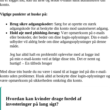
du er logget ind, kan du læse og sende e-mails samt administrere din
konto.
Vigtige punkter at huske på:
Brug sikre adgangskoder:
Sørg for at oprette en stærk
adgangskode for at beskytte din konto mod uautoriseret adgang.
Hold øje med phishing-forsøg:
Vær opmærksom på e-mails
eller beskeder, der beder om dine login-oplysninger. Din e-mail-
udbyder vil aldrig bede om dine adgangsoplysninger på denne
måde.
Jeg har altid haft en problemfri oplevelse med at logge ind
på min e-mail-konto ved at følge disse trin. Det er nemt og
hurtigt! – En tilfreds bruger
Med disse trin burde du nu være i stand til at logge ind på din e-mail-
konto uden problemer. Husk altid at beskytte dine login-oplysninger og
være opmærksom på sikkerheden omkring din konto.
Hvordan kan kvinder drage fordel af
investeringer på lang sigt?