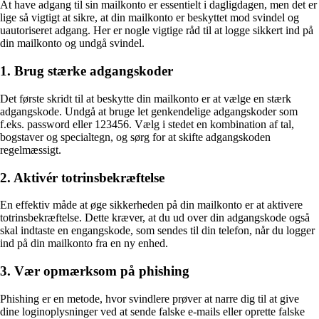
At have adgang til sin mailkonto er essentielt i dagligdagen, men det er
lige så vigtigt at sikre, at din mailkonto er beskyttet mod svindel og
uautoriseret adgang. Her er nogle vigtige råd til at logge sikkert ind på
din mailkonto og undgå svindel.
1. Brug stærke adgangskoder
Det første skridt til at beskytte din mailkonto er at vælge en stærk
adgangskode. Undgå at bruge let genkendelige adgangskoder som
f.eks. password eller 123456. Vælg i stedet en kombination af tal,
bogstaver og specialtegn, og sørg for at skifte adgangskoden
regelmæssigt.
2. Aktivér totrinsbekræftelse
En effektiv måde at øge sikkerheden på din mailkonto er at aktivere
totrinsbekræftelse. Dette kræver, at du ud over din adgangskode også
skal indtaste en engangskode, som sendes til din telefon, når du logger
ind på din mailkonto fra en ny enhed.
3. Vær opmærksom på phishing
Phishing er en metode, hvor svindlere prøver at narre dig til at give
dine loginoplysninger ved at sende falske e-mails eller oprette falske