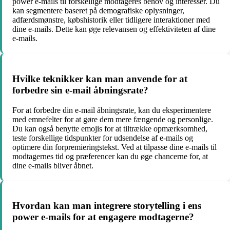
power e-mails til forskellige modtageres behov og interesser. Du
kan segmentere baseret på demografiske oplysninger,
adfærdsmønstre, købshistorik eller tidligere interaktioner med
dine e-mails. Dette kan øge relevansen og effektiviteten af dine
e-mails.
Hvilke teknikker kan man anvende for at
forbedre sin e-mail åbningsrate?
For at forbedre din e-mail åbningsrate, kan du eksperimentere
med emnefelter for at gøre dem mere fængende og personlige.
Du kan også benytte emojis for at tiltrække opmærksomhed,
teste forskellige tidspunkter for udsendelse af e-mails og
optimere din forpremieringstekst. Ved at tilpasse dine e-mails til
modtagernes tid og præferencer kan du øge chancerne for, at
dine e-mails bliver åbnet.
Hvordan kan man integrere storytelling i ens
power e-mails for at engagere modtagerne?