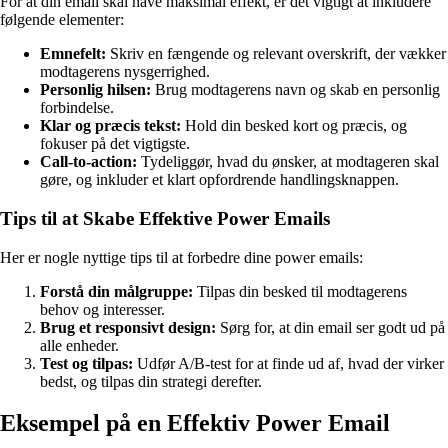
For at din email skal have maksimal effekt, er det vigtigt at inkludere
følgende elementer:
Emnefelt:
Skriv en fængende og relevant overskrift, der vækker
modtagerens nysgerrighed.
Personlig hilsen:
Brug modtagerens navn og skab en personlig
forbindelse.
Klar og præcis tekst:
Hold din besked kort og præcis, og
fokuser på det vigtigste.
Call-to-action:
Tydeliggør, hvad du ønsker, at modtageren skal
gøre, og inkluder et klart opfordrende handlingsknappen.
Tips til at Skabe Effektive Power Emails
Her er nogle nyttige tips til at forbedre dine power emails:
Forstå din målgruppe:
Tilpas din besked til modtagerens
behov og interesser.
Brug et responsivt design:
Sørg for, at din email ser godt ud på
alle enheder.
Test og tilpas:
Udfør A/B-test for at finde ud af, hvad der virker
bedst, og tilpas din strategi derefter.
Eksempel på en Effektiv Power Email