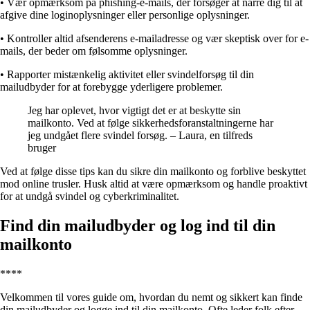
• Vær opmærksom på phishing-e-mails, der forsøger at narre dig til at
afgive dine loginoplysninger eller personlige oplysninger.
• Kontroller altid afsenderens e-mailadresse og vær skeptisk over for e-
mails, der beder om følsomme oplysninger.
• Rapporter mistænkelig aktivitet eller svindelforsøg til din
mailudbyder for at forebygge yderligere problemer.
Jeg har oplevet, hvor vigtigt det er at beskytte sin
mailkonto. Ved at følge sikkerhedsforanstaltningerne har
jeg undgået flere svindel forsøg. – Laura, en tilfreds
bruger
Ved at følge disse tips kan du sikre din mailkonto og forblive beskyttet
mod online trusler. Husk altid at være opmærksom og handle proaktivt
for at undgå svindel og cyberkriminalitet.
Find din mailudbyder og log ind til din
mailkonto
****
Velkommen til vores guide om, hvordan du nemt og sikkert kan finde
din mailudbyder og logge ind til din mailkonto. Ofte leder folk efter