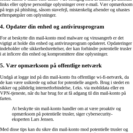
links eller oplyse personlige oplysninger over e-mail. Vær opmærksom
på tegn på phishing, såsom stavefejl, mistænkelig afsender og uhastes
efterspørgsler om oplysninger.
4. Opdater din enhed og antivirusprogram
For at beskytte din mail-konto mod malware og virusangreb er det
vigtigt at holde din enhed og antivirusprogram opdateret. Opdateringer
indeholder ofte sikkerhedsrettelser, der kan forhindre potentielle trusler
i at inficere din enhed og kompromittere dine oplysninger.
5. Vær opmærksom på offentlige netværk
Undgå at logge ind på din mail-konto fra offentlige wi-fi-netværk, da
de kan være usikrede og udsat for potentielle angreb. Brug i stedet en
sikker og pålidelig internetforbindelse, f.eks. via mobildata eller en
VPN-tjeneste, når du har brug for at få adgang til din mail-konto på
farten.
At beskytte sin mail-konto handler om at være proaktiv og
opmærksom på potentielle trusler, siger cybersecurity-
eksperten Lars Jensen.
Med disse tips kan du sikre din mail-konto mod potentielle trusler og