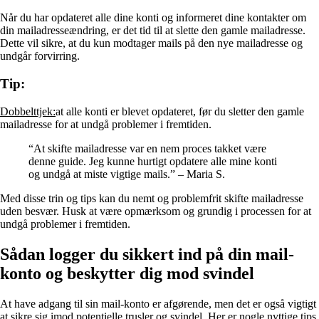
Når du har opdateret alle dine konti og informeret dine kontakter om
din mailadresseændring, er det tid til at slette den gamle mailadresse.
Dette vil sikre, at du kun modtager mails på den nye mailadresse og
undgår forvirring.
Tip:
Dobbelttjek:
at alle konti er blevet opdateret, før du sletter den gamle
mailadresse for at undgå problemer i fremtiden.
“At skifte mailadresse var en nem proces takket være
denne guide. Jeg kunne hurtigt opdatere alle mine konti
og undgå at miste vigtige mails.” – Maria S.
Med disse trin og tips kan du nemt og problemfrit skifte mailadresse
uden besvær. Husk at være opmærksom og grundig i processen for at
undgå problemer i fremtiden.
Sådan logger du sikkert ind på din mail-
konto og beskytter dig mod svindel
At have adgang til sin mail-konto er afgørende, men det er også vigtigt
at sikre sig imod potentielle trusler og svindel. Her er nogle nyttige tips