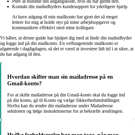
Prøv at nulstille din adgangskode, hvis du har glemt den.
Kontakt din mailudbyders kundesupport for yderligere hjælp.
At have adgang til min mailkonto har gjort det så meget
lettere for mig at holde styr på mine arbejdsopgaver og
kommunikere effektivt med mine kollegaer.
Vi håber, at denne guide har hjulpet dig med at finde din mailudbyder
og logge ind på din mailkonto. En velfungerende mailkonto er
afgørende i dagligdagen, så det er værd at investere lidt tid i at sikre, at
du har adgang til den.
Hvordan skifter man sin mailadresse på en
Gmail-konto?
For at skifte mailadresse på din Gmail-konto skal du logge ind
på din konto, gå til Konto og vælge Sikkerhedsindstillinger.
Herfra kan du ændre din mailadresse under Mailadresse
sektionen og følge instruktionerne for at bekræfte ændringen.
Hvilke forholdsregler bør man tage, når man