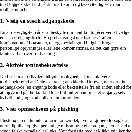
til at logge sikkert ind på din mail-konto og beskytte dig selv mod
mulige angreb.
1. Vælg en stærk adgangskode
En af de vigtigste måder at beskytte din mail-konto på er ved at vælge
en stærk adgangskode. En god adgangskode bør bestå af en
kombination af bogstaver, tal og specialtegn. Undgå at bruge
personlige oplysninger eller lette kombinationer, da det kan gøre din
konto sårbar over for hacking.
2. Aktivér totrinsbekræftelse
De fleste mail-udbydere tilbyder muligheden for at aktivere
totrinsbekræftelse. Dette ekstra lag af sikkerhed kræver, ud over din
adgangskode, en engangskode eller bekræftelse fra en anden enhed for
at logge ind på din konto. Dette forhindrer uautoriseret adgang, selv
hvis din adgangskode bliver kompromitteret.
3. Vær opmærksom på phishing
Phishing er en almindelig form for svindel, hvor angribere forsøger at
narre dig til at opgive personlige oplysninger eller adgangskoder ved at
sende falske e-mails eller links. Vær forsigtig med at klikke på ukendte